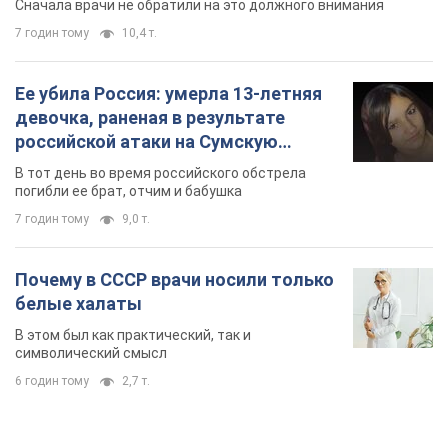
Сначала врачи не обратили на это должного внимания
7 годин тому
10,4 т.
Ее убила Россия: умерла 13-летняя
девочка, раненая в результате
российской атаки на Сумскую
область. Фото
В тот день во время российского обстрела
погибли ее брат, отчим и бабушка
7 годин тому
9,0 т.
Почему в СССР врачи носили только
белые халаты
В этом был как практический, так и
символический смысл
6 годин тому
2,7 т.