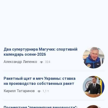
Два супертурнира Магучих: спортивній
календарь осени-2026
Александр Липенко
324
Ракетный щит и меч Украины: ставка
на производство собственных ракет
Кирилл Татаринов
1,1 т.
Посмертная "презумпция виновности":