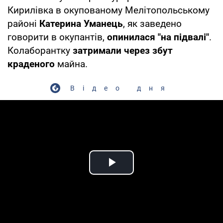
Кирилівка в окупованому Мелітопольському
районі
Катерина Уманець
, як заведено
говорити в окупантів,
опинилася "на підвалі"
.
Колаборантку
затримали через збут
краденого
майна.
Відео дня
Play Video