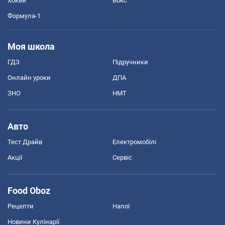
Хокей
Бокс
Формула-1
Моя школа
ГДЗ
Підручники
Онлайн уроки
ДПА
ЗНО
НМТ
Авто
Тест Драйв
Електромобілі
Акції
Сервіс
Food Oboz
Рецепти
Напої
Новини Кулінарії