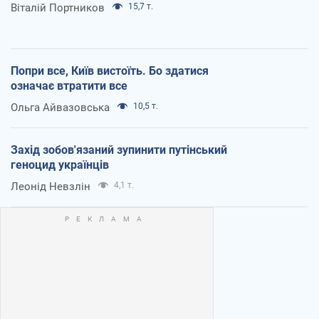
Віталій Портников
15,7 т.
Попри все, Київ вистоїть. Бо здатися
означає втратити все
Ольга Айвазовська
10,5 т.
Захід зобов'язаний зупинити путінський
геноцид українців
Леонід Невзлін
4,1 т.