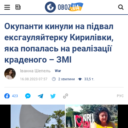
Окупанти кинули на підвал
ексгауляйтерку Кирилівки,
яка попалась на реалізації
краденого – ЗМІ
Іванна Шепель
War
16.08.2023 07:57
2 хвилини
33,5 т.
423
РУС