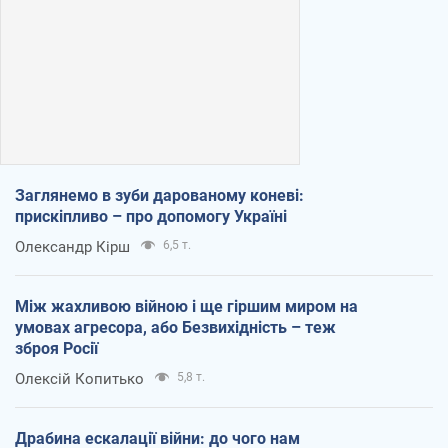
Заглянемо в зуби дарованому коневі:
прискіпливо – про допомогу Україні
Олександр Кірш
6,5 т.
Між жахливою війною і ще гіршим миром на
умовах агресора, або Безвихідність – теж
зброя Росії
Олексій Копитько
5,8 т.
Драбина ескалації війни: до чого нам