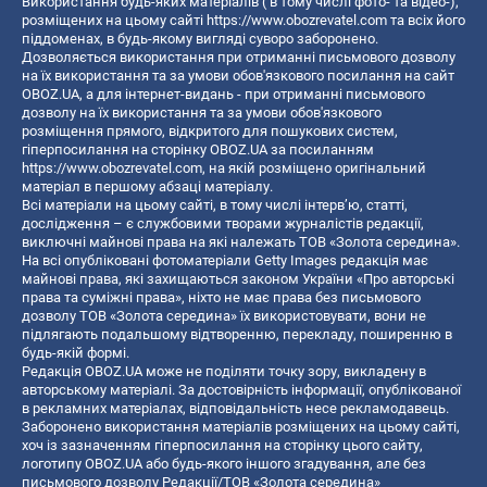
Використання будь-яких матеріалів ( в тому числі фото- та відео-),
розміщених на цьому сайті
https://www.obozrevatel.com
та всіх його
піддоменах, в будь-якому вигляді суворо заборонено.
Дозволяється використання при отриманні письмового дозволу
на їх використання та за умови обов'язкового посилання на сайт
OBOZ.UA, а для інтернет-видань - при отриманні письмового
дозволу на їх використання та за умови обов'язкового
розміщення прямого, відкритого для пошукових систем,
гіперпосилання на сторінку OBOZ.UA за посиланням
https://www.obozrevatel.com
, на якій розміщено оригінальний
матеріал в першому абзаці матеріалу.
Всі матеріали на цьому сайті, в тому числі інтерв’ю, статті,
дослідження – є службовими творами журналістів редакції,
виключні майнові права на які належать ТОВ «Золота середина».
На всі опубліковані фотоматеріали Getty Images редакція має
майнові права, які захищаються законом України «Про авторські
права та суміжні права», ніхто не має права без письмового
дозволу ТОВ «Золота середина» їх використовувати, вони не
підлягають подальшому відтворенню, перекладу, поширенню в
будь-якій формі.
Редакція OBOZ.UA може не поділяти точку зору, викладену в
авторському матеріалі. За достовірність інформації, опублікованої
в рекламних матеріалах, відповідальність несе рекламодавець.
Заборонено використання матеріалів розміщених на цьому сайті,
хоч із зазначенням гіперпосилання на сторінку цього сайту,
логотипу OBOZ.UA або будь-якого іншого згадування, але без
письмового дозволу Редакції/ТОВ «Золота середина»