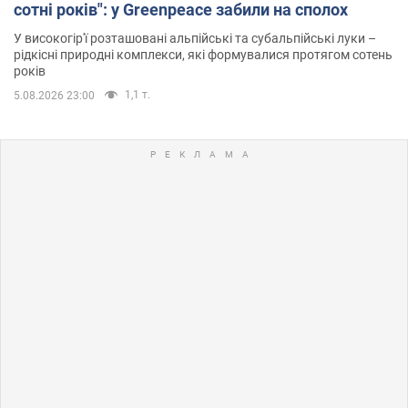
сотні років": у Greenpeace забили на сполох
У високогір'ї розташовані альпійські та субальпійські луки –
рідкісні природні комплекси, які формувалися протягом сотень
років
1,1 т.
5.08.2026 23:00