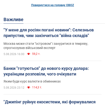
Повернутися на головну OBOZ
Важливе
"У мене для росіян погані новини": Селезньов
припустив, чим закінчиться "війна складів"
Москва може стати "островом" і зануритися в темряву,
спрогнозував військовий експерт
59,2 т.
5.08.2026 16:00
Банки "готуються" до нового курсу долара:
українцям розповіли, чого очікувати
Яким буде курс валюти в обмінниках
114,3 т.
5.08.2026 23:12
"Джипінг руйнує екосистеми, які формувалися