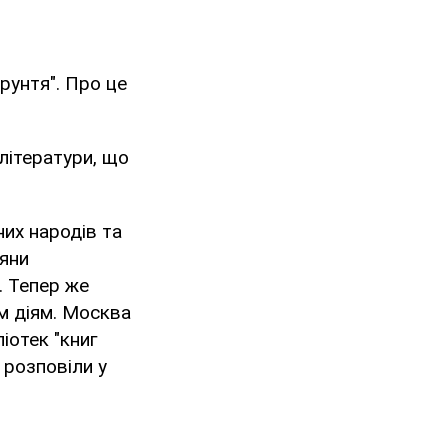
рунтя". Про це
літератури, що
их народів та
іяни
. Тепер же
м діям. Москва
іотек "книг
 розповіли у