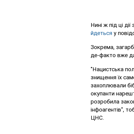
Нині ж під ці д
йдеться
у повід
Зокрема, загарб
де-факто вже да
"Нацистська пол
знищення їх само
захоплювали біб
окупанти нарешт
розробила закон
інфоагентів", то
ЦНС.