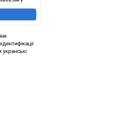
їни
ідентифікації
и укранські