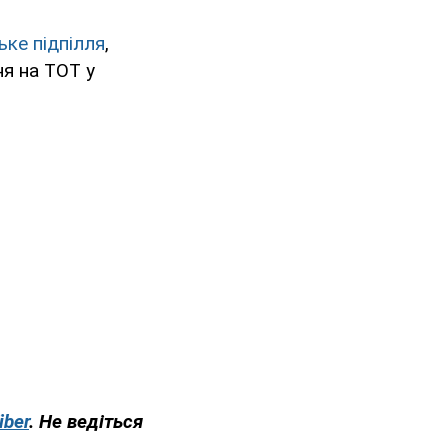
ьке підпілля
,
я на ТОТ у
iber
. Не ведіться