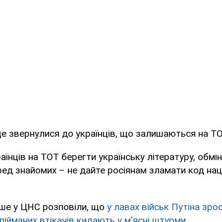
це звернулися до українців, що залишаються на Т
аїнців на ТОТ берегти українську літературу, обм
д знайомих – не дайте росіянам зламати код нації
іше у ЦНС розповіли, що
у лавах військ Путіна зро
пійманих втікачів кидають у м'ясні штурми.