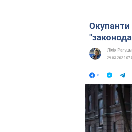
Окупанти 
"законода
Лілія Рагуць
29.03.2024 07:
6