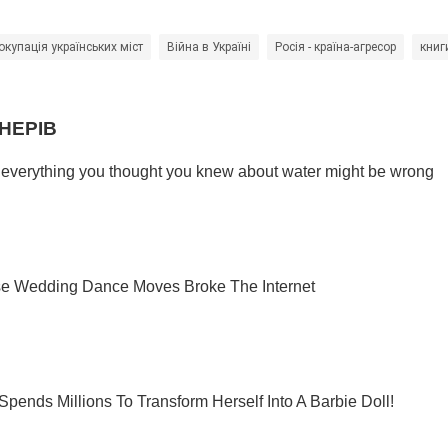
купація українських міст
Війна в Україні
Росія - країна-агресор
книг