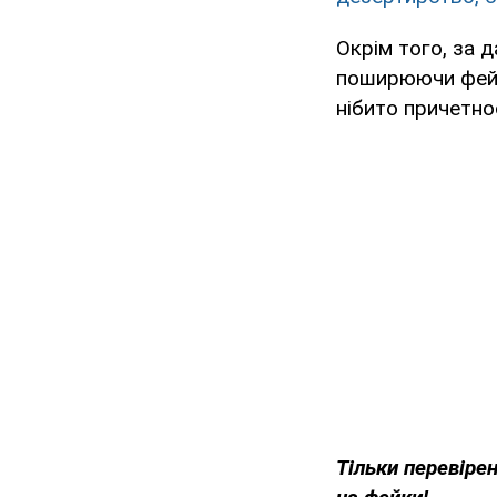
Окрім того, за 
поширюючи фейк
нібито причетнос
Тільки перевіре