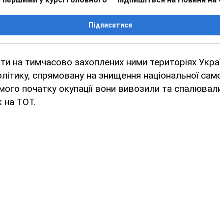
Підписатися
нти на тимчасово захоплених ними територіях Укра
ітику, спрямовану на знищення національної само
самого початку окупації вони вивозили та спалювал
к на ТОТ.