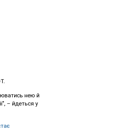
ОТ.
інюватись нею й
", – йдеться у
стає