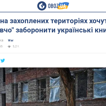
на захоплених територіях хочу
вчо" заборонити українські кн
ка
War
55
5,2 т.