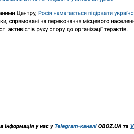
даними Центру,
Росія намагається підірвати українс
и, спрямовані на переконання місцевого населенн
ті активістів руху опору до організації терактів.
на інформація у нас у
Telegram-каналі
OBOZ.UA та
V