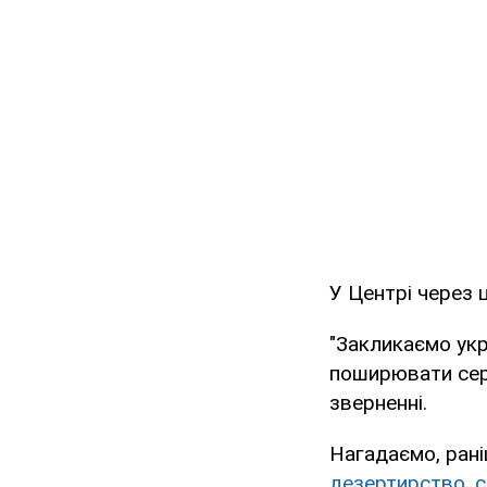
У Центрі через 
"Закликаємо укр
поширювати сере
зверненні.
Нагадаємо, ран
дезертирство, с