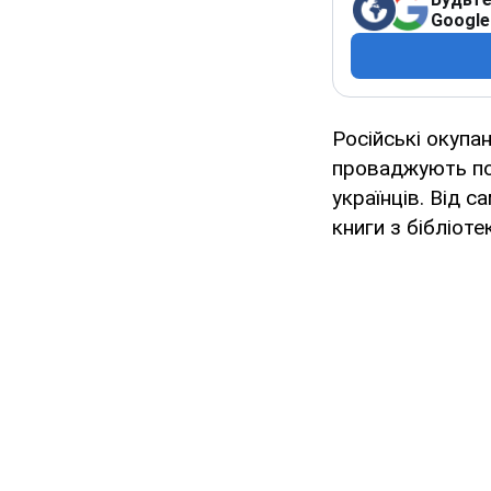
Google
Російські окупа
проваджують пол
українців. Від 
книги з бібліоте