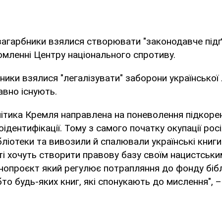
ії загарбники взялися створювати "законодавче підґ
омленні Центру національного спротиву.
ники взялися "легалізувати" заборони української 
вно існують.
ітика Кремля направлена на поневолення підкорен
ідентифікації. Тому з самого початку окупації рос
ліотеки та вивозили й спалювали українські книги
і хочуть створити правову базу своїм нацистськи
опроєкт який регулює потрапляння до фонду бібл
бто будь-яких книг, які спонукають до мислення", –