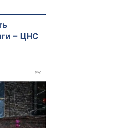
ть
иги – ЦНС
РУС