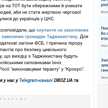
рос
ів на ТОТ бути обережними й уникати
юдей, аби не стати жертвою чергової
Віта
улися до українців у ЦНС.
Поп
 розповідали, що
окупанти на захоплених
Бо 
у завезених громадян Таджикистану
. Для
втр
одаткові загони ФСБ. І причина терору
Ольг
купантів про безпеку цивільного
ху, що вихідці з Таджикистану будуть
Зах
сійськими силовиками їхніх
зуп
Росії "виконавцями теракту" у "Крокусі".
ген
Леон
я у нас у
Telegram-каналі
OBOZ.UA та