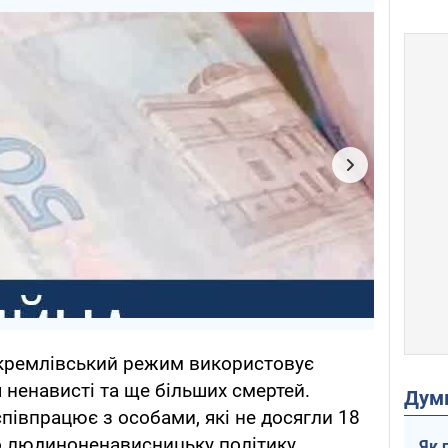
кремлівський режим використовує
ненависті та ще більших смертей.
Дум
півпрацює з особами, які не досягли 18
ро людиноненависницьку політику
Як 