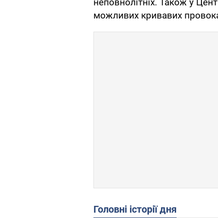
неповнолітніх. Також у Цент
можливих кривавих провока
Головні історії дня