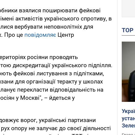
арбники взялися поширювати фейкові
імені активістів українського спротиву, в
алися вербувати неповнолітніх для
TO
х. Про це
повідомляє
Центр
ериторіях росіяни проводять
тою дискредитації українського підпілля.
ють фейкові листування з підлітками,
зани для організації теракту у школах
ланує перекласти відповідальність на
осіян у Москві", – йдеться у
Укра
устан
родовжує ворог, українські партизани
Зеле
рух опору не залучає до своєї діяльності
Глава 