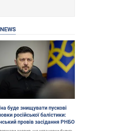
P NEWS
їна буде знищувати пускові
овки російської балістики:
нський провів засідання РНБО
держави заявив, що установки будуть