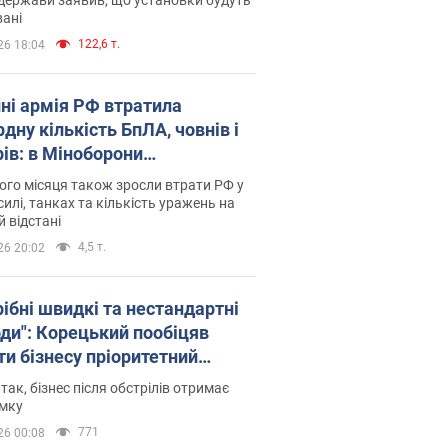
ані
122,6 т.
26 18:04
пні армія РФ втратила
дну кількість БпЛА, човнів і
рів: в Міноборони
люднили статистику
го місяця також зросли втрати РФ у
силі, танках та кількість уражень на
й відстані
4,5 т.
26 20:02
рібні швидкі та нестандартні
оди": Корецький пообіцяв
ти бізнесу пріоритетний
уп до наявних складських
 так, бізнес після обстрілів отримає
іщень
имку
771
26 00:08