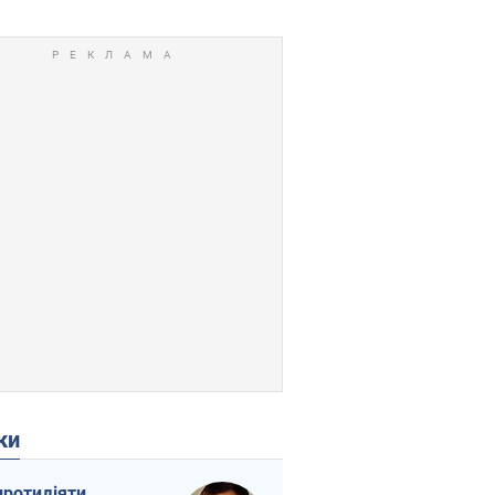
ки
протидіяти