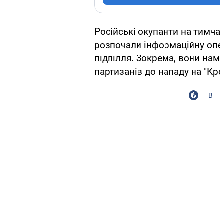
Російські окупанти на тимч
розпочали інформаційну опе
підпілля. Зокрема, вони на
партизанів до нападу на "Кро
В