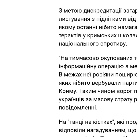
З метою дискредитації заг
листування з підлітками від 
якому останні нібито намаг
терактів у кримських школа
національного спротиву.
"На тимчасово окупованих т
інформаційну операцію з ме
В межах неї росіяни поширю
яких нібито вербували парти
Криму. Таким чином ворог п
українців за масову страту р
повідомленні.
На "танці на кістках", які п
відповіли нагадуванням, що 