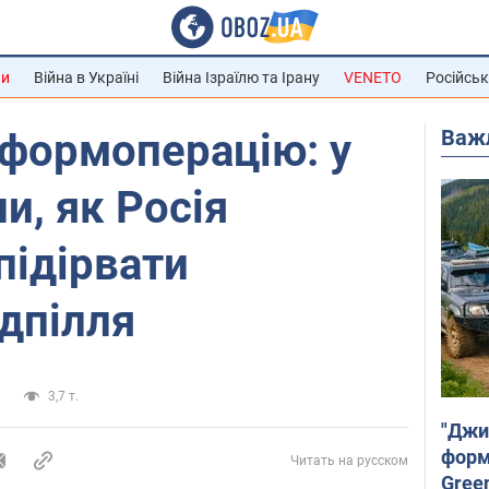
ни
Війна в Україні
Війна Ізраїлю та Ірану
VENETO
Російськ
Важ
нформоперацію: у
и, як Росія
підірвати
ідпілля
а
3,7 т.
"Джи
форму
Читать на русском
Gree