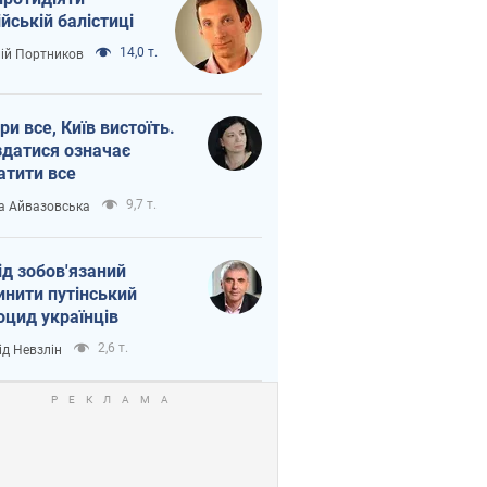
ійській балістиці
14,0 т.
лій Портников
ри все, Київ вистоїть.
здатися означає
атити все
9,7 т.
а Айвазовська
ід зобов'язаний
инити путінський
оцид українців
2,6 т.
ід Невзлін