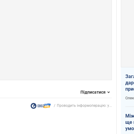
Заг
дар
при
Підписатися
доп
Олек
Проводить інформоперацію: у...
Між
ще 
умо