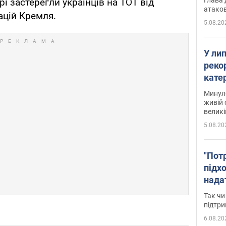
рі застерегли українців на ТОТ від
атаков
цій Кремля.
5.08.20
У ли
рекор
кате
опри
Минуло
живій 
великі
5.08.20
"Пот
підх
нада
дост
Так чи
прим
підтр
6.08.20