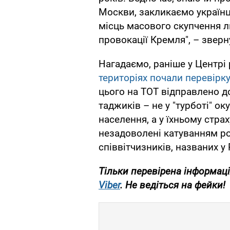
Москви, закликаємо українц
місць масового скупчення л
провокації Кремля", – зверн
Нагадаємо, раніше у Центрі
територіях почали перевірк
цього на ТОТ відправлено д
таджиків – не у "турботі" о
населення, а у їхньому стра
незадоволені катуванням ро
співвітчизників, названих у 
Тільки перевірена інформаці
Viber
. Не ведіться на фейки!