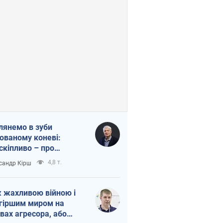
лянемо в зуби
ованому коневі:
скіпливо – про
омогу Україні
4,8 т.
сандр Кірш
 жахливою війною і
гіршим миром на
вах агресора, або