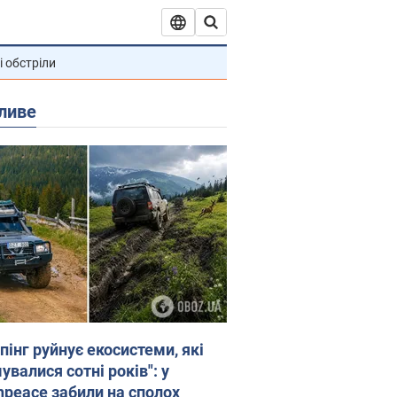
і обстріли
ливе
пінг руйнує екосистеми, які
валися сотні років": у
npeace забили на сполох