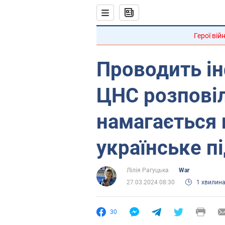
Герої вій
Проводить і
ЦНС розповіл
намагається 
українське п
Лілія Рагуцька
War
27.03.2024 08:30
1 хвилин
30