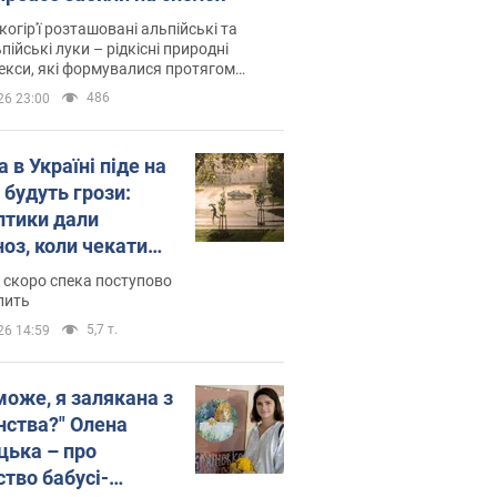
когір'ї розташовані альпійські та
пійські луки – рідкісні природні
си, які формувалися протягом
 років
486
26 23:00
 в Україні піде на
 будуть грози:
птики дали
ноз, коли чекати
и погоди
 скоро спека поступово
пить
5,7 т.
26 14:59
може, я залякана з
нства?" Олена
цька – про
ство бабусі-