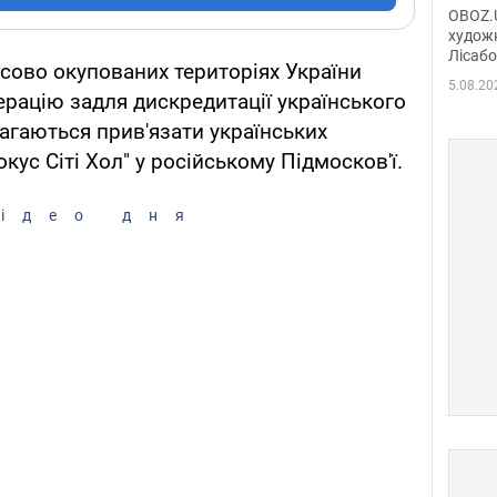
диси
OBOZ.U
Горсь
художн
Лісабо
Дмит
асово окупованих територіях України
в По
5.08.20
рацію задля дискредитації українського
магаються прив'язати українських
кус Сіті Хол" у російському Підмосков'ї.
ідео дня