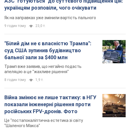
АЗС "готуються" до суттєвого підвищення цін:
українцям розповіли, чого очікувати
Як на заправках уже змінили вартість пального
9 годин тому
23,0 т.
"Білий дім не є власністю Трампа":
суд США зупинив будівництво
бальної зали за $400 млн
Трамп вже заявив, що негайно подасть
апеляцію а це "жахливе рішення"
8 годин тому
1,9 т.
Війна змінює не лише тактику: в НГУ
показали інженерні рішення проти
російських FPV-дронів. Фото
Це "постапокаліптична естетика зі світу
"Шаленого Макса"