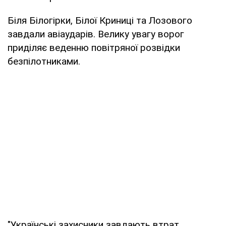
Біля Білогірки, Білої Криниці та Лозового
завдали авіаударів. Велику увагу ворог
приділяє веденню повітряної розвідки
безпілотниками.
"Українські захисники завдають втрат