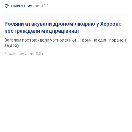
годину тому
13,2 т.
Росіяни атакували дроном лікарню у Херсоні:
постраждали медпрацівниці
Загалом постраждали чотири жінки – і вони не єдині поранені
за добу
7 годин тому
3,3 т.