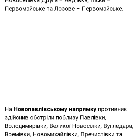
Новоселівка Друга – Авдіївка, Піски –
Первомайське та Лозове – Первомайське.
На
Новопавлівському напрямку
противник
здійснив обстріли поблизу Павлівки,
Володимирівки, Великої Новосілки, Вугледара,
Времівки, Новомихайлівки, Пречистівки та