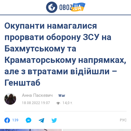
Окупанти намагалися
прорвати оборону ЗСУ на
Бахмутському та
Краматорському напрямках,
але з втратами відійшли –
Генштаб
Анна Паскевич
War
18.08.2022 19:07
14,0 т.
139
РУС