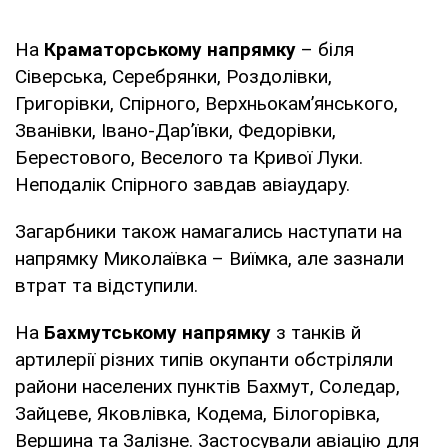
На
Краматорському напрямку
– біля
Сіверська, Серебрянки, Роздолівки,
Григорівки, Спірного, Верхньокам’янського,
Званівки, Івано-Дар’ївки, Федорівки,
Берестового, Веселого та Кривої Луки.
Неподалік Спірного завдав авіаудару.
Загарбники також намагались наступати на
напрямку Миколаївка – Виїмка, але зазнали
втрат та відступили.
На
Бахмутському напрямку
з танків й
артилерії різних типів окупанти обстріляли
райони населених пунктів Бахмут, Соледар,
Зайцеве, Яковлівка, Кодема, Білогорівка,
Вершина та Залізне. Застосували авіацію для