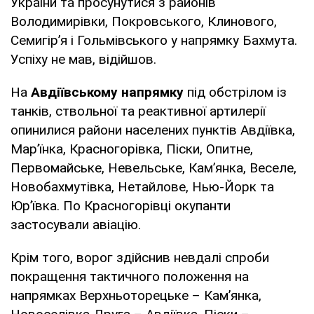
України та просунутися з районів
Володимирівки, Покровського, Клинового,
Семигір’я і Гольмівського у напрямку Бахмута.
Успіху не мав, відійшов.
На
Авдіївському напрямку
під обстрілом із
танків, ствольної та реактивної артилерії
опинилися райони населених пунктів Авдіївка,
Мар’їнка, Красногорівка, Піски, Опитне,
Первомайське, Невельське, Кам’янка, Веселе,
Новобахмутівка, Нетайлове, Нью-Йорк та
Юр’ївка. По Красногорівці окупанти
застосували авіацію.
Крім того, ворог здійснив невдалі спроби
покращення тактичного положення на
напрямках Верхньоторецьке – Камʼянка,