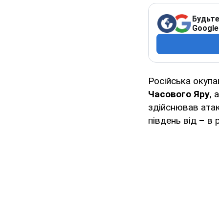
Будьте
Google
Російська окупа
Часового Яру
, 
здійснював атак
південь від – в