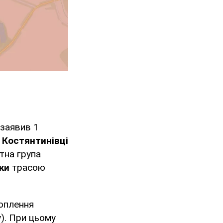
 заявив 1
 Костянтинівці
отна група
ки
трасою
хоплення
). При цьому