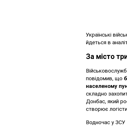
Українські війс
йдеться в аналі
За місто тр
Військовослужбо
повідомив, що
б
населеному пун
складно захопит
Донбас, який ро
створює логісти
Водночас у ЗСУ 