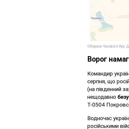
Ворог намаг
Командир україн
серпня, що росі
(на південний за
нещодавно
без
Т-0504 Покровс
Водночас україн
російськими вій