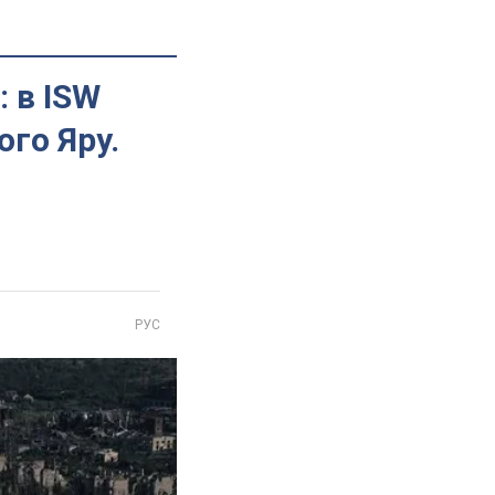
 в ISW
го Яру.
РУС