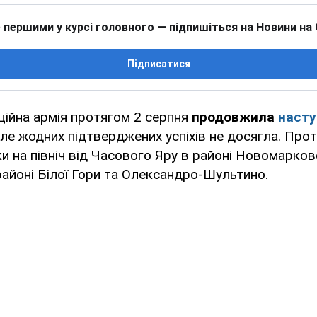
 першими у курсі головного — підпишіться на Новини на
Підписатися
ційна армія протягом 2 серпня
продовжила
наст
але жодних підтверджених успіхів не досягла. Про
и на північ від Часового Яру в районі Новомарков
 районі Білої Гори та Олександро-Шультино.