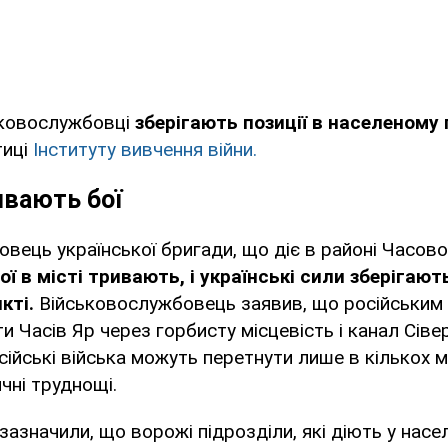
ьковослужбовці
зберігають позиції в населеному 
тиці
Інституту вивчення війни.
ивають бої
вець української бригади, що діє в районі Часово
ої в місті тривають, і українські сили зберігають
кті.
Військовослужбовець заявив, що російським
и Часів Яр через горбисту місцевість і канал Сіве
сійські війська можуть перетнути лише в кількох м
чні труднощі.
зазначили, що ворожі підрозділи, які діють у насе