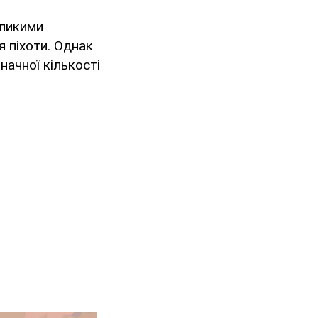
еликими
 піхоти. Однак
ачної кількості