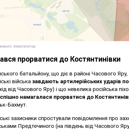
ався прорватися до Костянтинівки
ського батальйону, що діє в районі Часового Яру,
йські війська
завдають артилерійських ударів по
хід від Часового Яру) і що невелика російська піх
успішно намагалася прорватися до Костянтинів
ьк-Бахмут.
ські захисники спростували повідомлення про за
ськами Предтечиного (на південь від Часового Яру