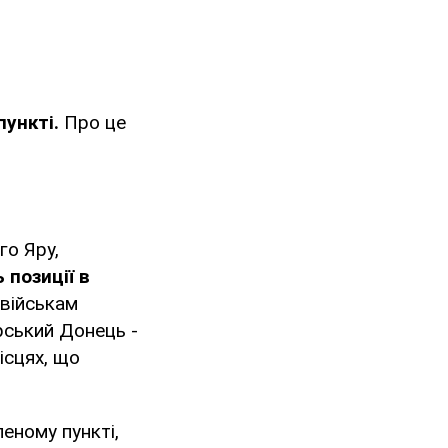
пункті.
Про це
го Яру,
 позиції в
 військам
рський Донець -
ісцях, що
леному пункті,