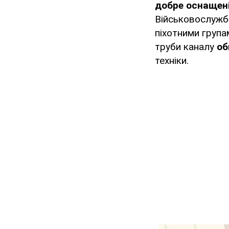
добре оснащені
Військовослужбо
піхотними група
труби каналу
об
техніки.