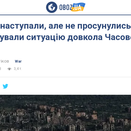
наступали, але не просунулись:
ували ситуацію довкола Часово
тіков
War
3
3,4 т.