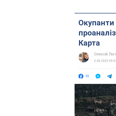
Окупанти 
проаналіз
Карта
Олексій Лю
3.08.2025 09:0
35