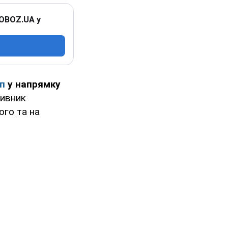
 OBOZ.UA у
уп
у напрямку
тивник
ого та на