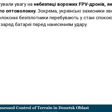
тували увагу на
небезпеці ворожих FPV-дронів, як
по оптоволокну.
Зокрема, українські захисники зв
олоконні безпілотники перебувають у стані спокою
заряд батареї перед нанесенням удару.