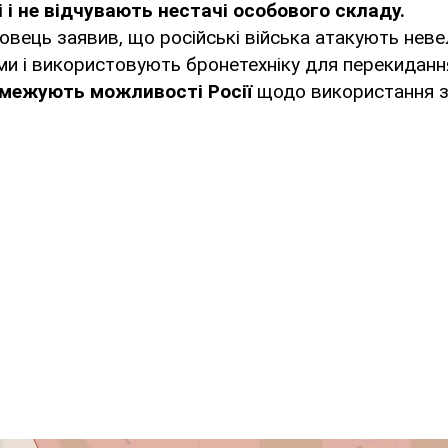
 і не відчувають нестачі особового складу.
вець заявив, що російські війська атакують нев
ми і використовують бронетехніку для перекидання
межують можливості Росії
щодо використання зн