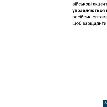
військові акцен
управляються 
російські оптов
щоб заощадити 