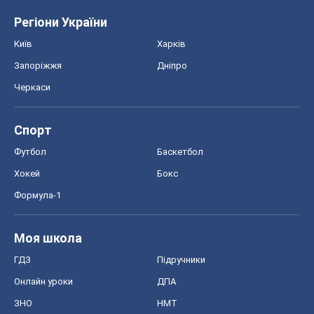
Футбол
Баскетбол
Хокей
Бокс
Формула-1
Моя школа
ГДЗ
Підручники
Онлайн уроки
ДПА
ЗНО
НМТ
СНД посібники
Авто
Тест Драйв
Електромобілі
Акції
Сервіс