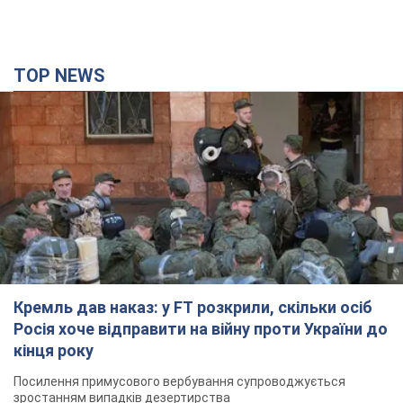
Кремль дав наказ: у FT розкрили, скільки осіб
Росія хоче відправити на війну проти України до
кінця року
Посилення примусового вербування супроводжується
зростанням випадків дезертирства
час назад
3,1 т.
Дрони атакували НПЗ у Нижньокамську: після
вибухів було видно дим. Відео
Місцеві активно публікували фото та відео
5 часов назад
5,2 т.