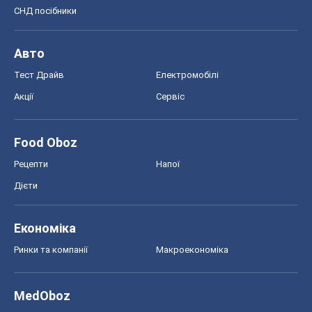
Food Oboz
Рецепти
Напої
Дієти
Економіка
Ринки та компанії
Макроекономіка
MedOboz
Новини медицини
MAMACLUB
Шоу
Афіша
Плітки
Краса
Мода
Жіночий журнал