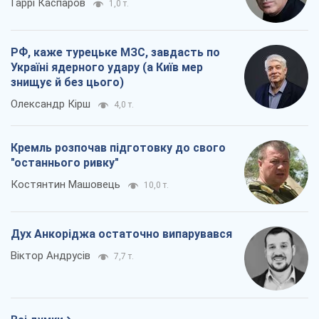
Кремль розпочав підготовку до свого
"останнього ривку"
Костянтин Машовець
10,0 т.
Дух Анкоріджа остаточно випарувався
Віктор Андрусів
7,7 т.
Всі думки
Про компанію
Команда
Правова інформація
Політика конфіденційності