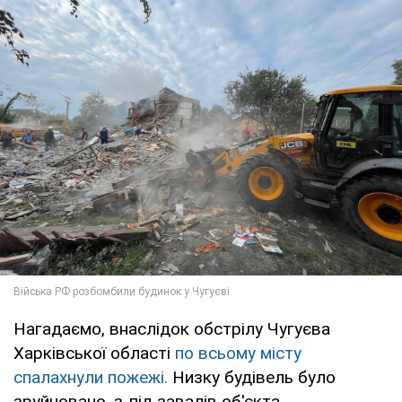
Нагадаємо, внаслідок обстрілу Чугуєва
Харківської області
по всьому місту
спалахнули пожежі.
Низку будівель було
зруйновано, з-під завалів об'єкта