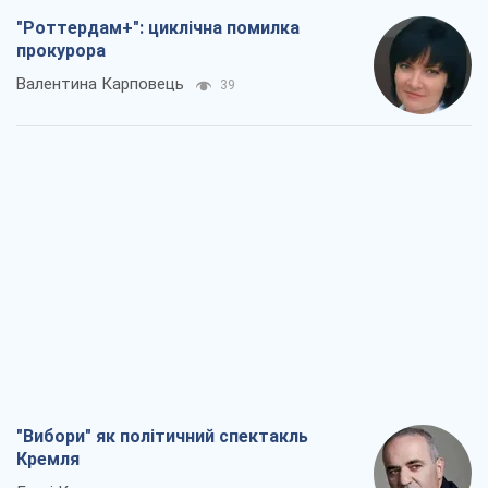
"Вибори" як політичний спектакль
Кремля
Гаррі Каспаров
1,0 т.
РФ, каже турецьке МЗС, завдасть по
Україні ядерного удару (а Київ мер
знищує й без цього)
Олександр Кірш
4,0 т.