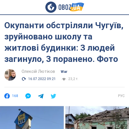
Окупанти обстріляли Чугуїв,
зруйновано школу та
житлові будинки: 3 людей
загинуло, 3 поранено. Фото
Олексій Лютіков
War
16.07.2022 09:21
23,2 т.
168
РУС