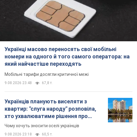
який найчастіше переходять
Мобільні тарифи досягли критичної межі
9.08.2026 23:48
67,8 т.
Українців планують виселяти з
квартир: "слуга народу" розповіла,
хто ухвалюватиме рішення про
знесення будинків
Чому хочуть зносити оселі українців
9.08.2026 23:18
60,5 т.
Українці масово купують дорогі нові
авто: скільки коштує
найпопулярніша модель
Які марки автомобілів воліють купувати
мешканці України
9.08.2026 22:48
38,7 т.