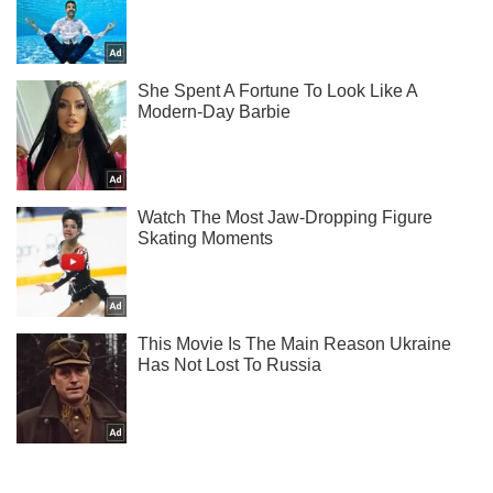
Не пропусти блискавку! Підписуйся на нас в Telegram