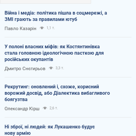
Війна і медіа: політика пішла в соцмережі, а
ЗМІ грають за правилами ютуб
Павло Казарін
1,1 т.
У полоні власних міфів: як Костянтинівка
стала головною ідеологічною пасткою для
російських окупантів
Дмитро Снєгирьов
3,3 т.
Рекрутинг: оновлений і, схоже, корисний
ворожий досвід, або Діалектика вибагливого
боягузтва
Олександр Кірш
2,6 т.
Ні зброї, ні людей: як Лукашенко будує
нову армію