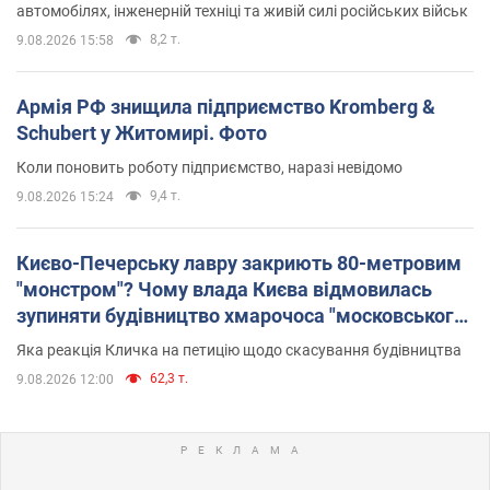
автомобілях, інженерній техніці та живій силі російських військ
8,2 т.
9.08.2026 15:58
Армія РФ знищила підприємство Kromberg &
Schubert у Житомирі. Фото
Коли поновить роботу підприємство, наразі невідомо
9,4 т.
9.08.2026 15:24
Києво-Печерську лавру закриють 80-метровим
"монстром"? Чому влада Києва відмовилась
зупиняти будівництво хмарочоса "московського
вірянина"
Яка реакція Кличка на петицію щодо скасування будівництва
62,3 т.
9.08.2026 12:00