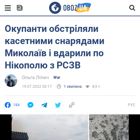
Окупанти обстріляли
касетними снарядами
Миколаїв і вдарили по
Нікополю з РСЗВ
Ольга Ліпич
War
19.07.2022 00:17
1 хвилина
8,9 т.
184
РУС