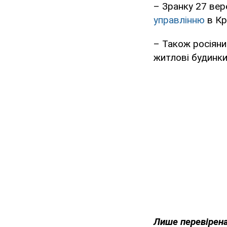
– Зранку 27 ве
управлінню
в Кр
– Також росіяни
житлові будинки
Лише перевірена