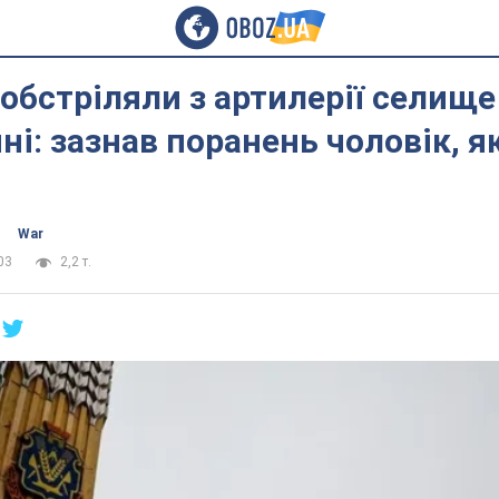
обстріляли з артилерії селище
і: зазнав поранень чоловік, я
War
03
2,2 т.