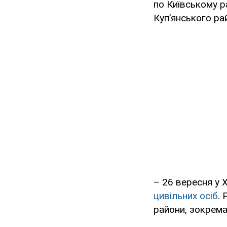
по Київському р
Купʼянського ра
– 26 вересня у 
цивільних осіб
. 
райони, зокрема