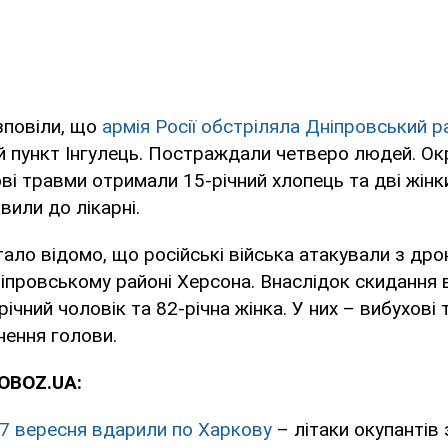
зповіли, що
армія Росії обстріляла Дніпровський 
 пункт Інгулець. Постраждали четверо людей. Окр
ві травми отримали 15-річний хлопець та дві жінки,
вили до лікарні.
тало відомо, що російські війська атакували з дро
іпровському районі Херсона. Внаслідок скидання 
чний чоловік та 82-річна жінка. У них – вибухові 
нення голови.
OBOZ.UA:
 27 вересня вдарили по Харкову
– літаки окупантів