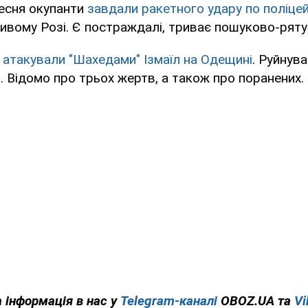
ресня окупанти
завдали ракетного удару по поліце
ивому Розі. Є постраждалі, триває пошуково-ряту
атакували "Шахедами" Ізмаїл на Одещині
. Руйнув
. Відомо про трьох жертв, а також про поранених.
 інформація в нас у
Telegram-каналі
OBOZ.UA та
Vi