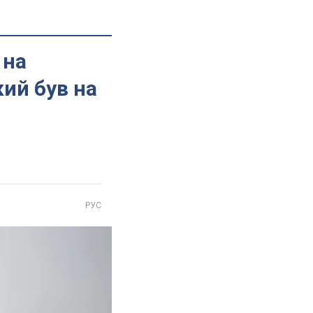
 на
кий був на
РУС