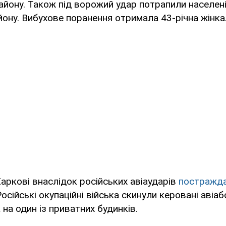
айону. Також під ворожий удар потрапили населені
йону. Вибухове поранення отримала 43-річна жінка
Харкові внаслідок російських авіаударів
постражда
Російські окупаційні війська скинули керовані авіа
 на один із приватних будинків.