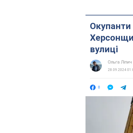
Окупанти 
Херсонщин
вулиці
Ольга Ліпич
28.09.2024 01:
0