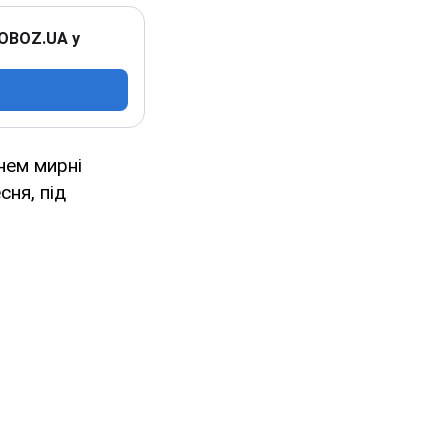
 OBOZ.UA у
нем мирні
сня, під