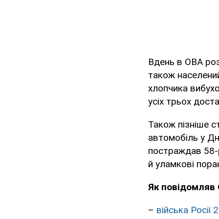
Вдень в ОВА ро
також населений
хлопчика вибухо
усіх трьох доста
Також пізніше с
автомобіль у Дн
постраждав 58-рі
й уламкові пора
Як повідомляв 
–
війська Росії