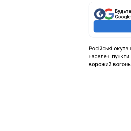
Будьте
Google
Російські окупа
населені пункти 
ворожий вогонь