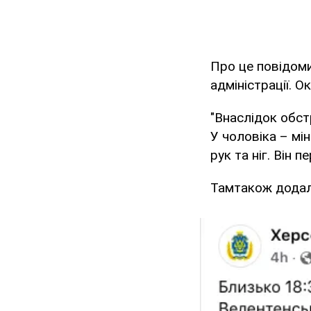
Про це повідом
адміністрації. 
"Внаслідок обст
У чоловіка – мі
рук та ніг. Він 
Тамтакож додали