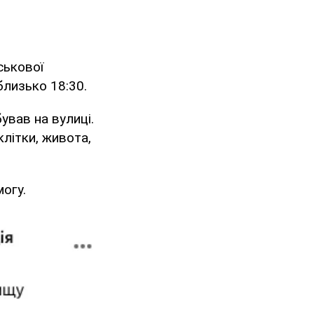
ськової
близько 18:30.
ував на вулиці.
клітки, живота,
огу.