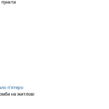
 пункти
.
ло п'ятеро
бомби на житлові