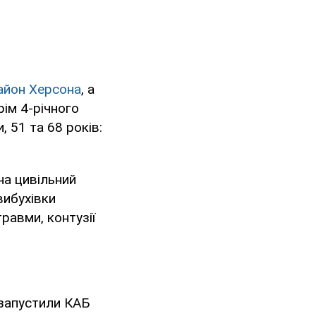
район Херсона
, а
ім 4-річного
 51 та 68 років:
на цивільний
вибухівки
травми, контузії
 запустили КАБ