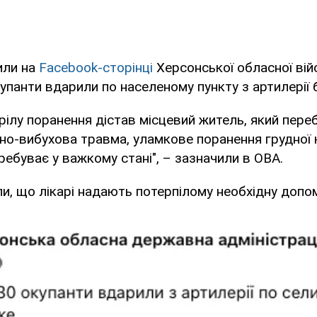
или на
Facebook-сторінці
Херсонської обласної вій
Окупанти вдарили по населеному пункту з артилерії 
рілу поранення дістав місцевий житель, який переб
нно-вибухова травма, уламкове поранення грудної 
перебуває у важкому стані", – зазначили в ОВА.
, що лікарі надають потерпілому необхідну допом