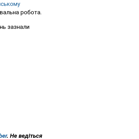
йському
вальна робота.
ань зазнали
ber
. Не ведіться