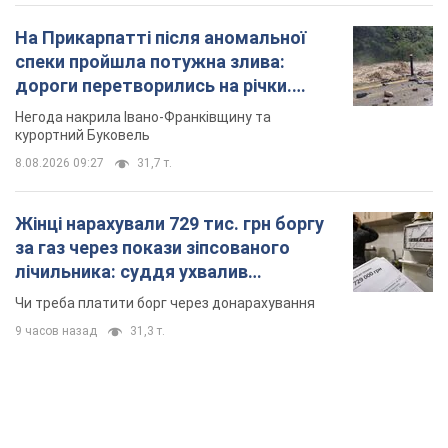
На Прикарпатті після аномальної
спеки пройшла потужна злива:
дороги перетворились на річки.
Відео
Негода накрила Івано-Франківщину та
курортний Буковель
8.08.2026 09:27
31,7 т.
Жінці нарахували 729 тис. грн боргу
за газ через покази зіпсованого
лічильника: суддя ухвалив
неочікуване рішення
Чи треба платити борг через донарахування
9 часов назад
31,3 т.