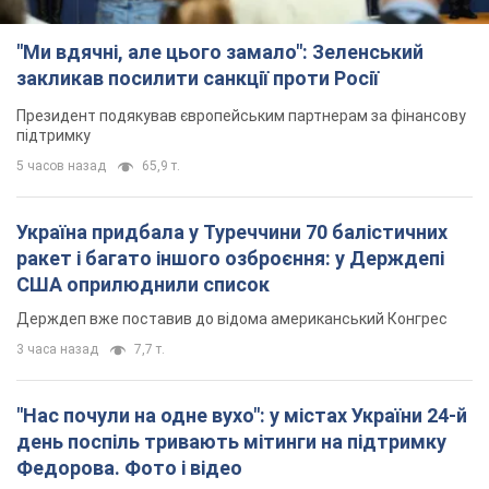
"Ми вдячні, але цього замало": Зеленський
закликав посилити санкції проти Росії
Президент подякував європейським партнерам за фінансову
підтримку
5 часов назад
65,9 т.
Україна придбала у Туреччини 70 балістичних
ракет і багато іншого озброєння: у Держдепі
США оприлюднили список
Держдеп вже поставив до відома американський Конгрес
3 часа назад
7,7 т.
"Нас почули на одне вухо": у містах України 24-й
день поспіль тривають мітинги на підтримку
Федорова. Фото і відео