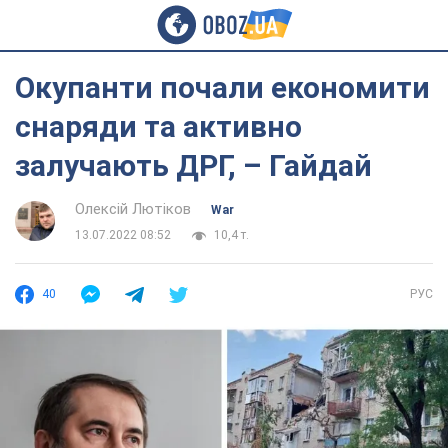
Окупанти почали економити
снаряди та активно
залучають ДРГ, – Гайдай
Олексій Лютіков
War
13.07.2022 08:52
10,4 т.
40
РУС