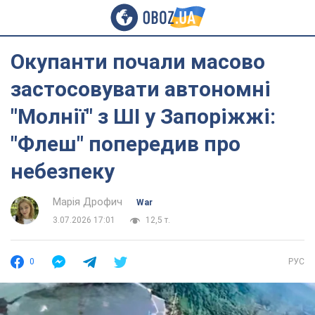
Окупанти почали масово
застосовувати автономні
"Молнії" з ШІ у Запоріжжі:
"Флеш" попередив про
небезпеку
Марія Дрофич
War
3.07.2026 17:01
12,5 т.
0
РУС