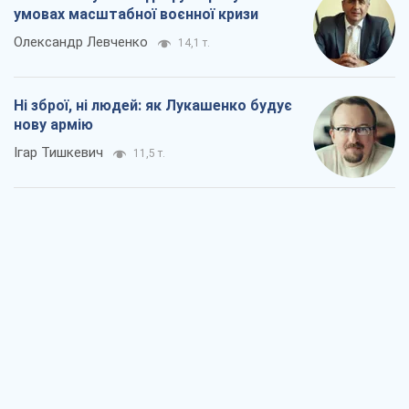
умовах масштабної воєнної кризи
Олександр Левченко
14,1 т.
Ні зброї, ні людей: як Лукашенко будує
нову армію
Ігар Тишкевич
11,5 т.