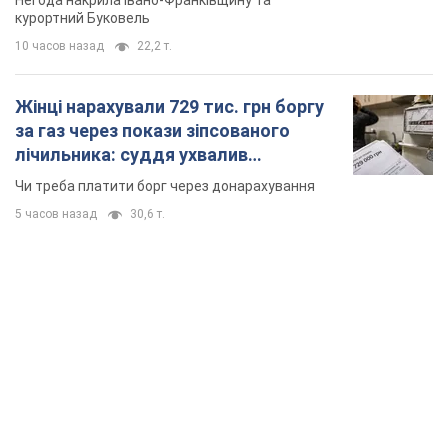
Негода накрила Івано-Франківщину та
курортний Буковель
10 часов назад
22,2 т.
Жінці нарахували 729 тис. грн боргу
за газ через покази зіпсованого
лічильника: суддя ухвалив
неочікуване рішення
Чи треба платити борг через донарахування
5 часов назад
30,6 т.