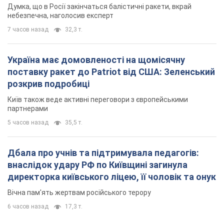
Думка, що в Росії закінчаться балістичні ракети, вкрай
небезпечна, наголосив експерт
7 часов назад
32,3 т.
Україна має домовленості на щомісячну
поставку ракет до Patriot від США: Зеленський
розкрив подробиці
Київ також веде активні переговори з європейськими
партнерами
5 часов назад
35,5 т.
Дбала про учнів та підтримувала педагогів:
внаслідок удару РФ по Київщині загинула
директорка київського ліцею, її чоловік та онук
Вічна пам'ять жертвам російського терору
6 часов назад
17,3 т.