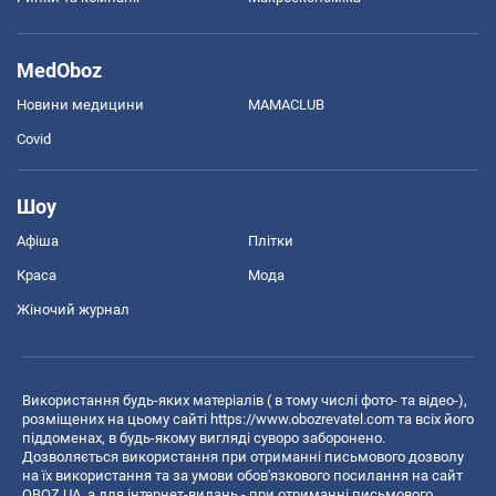
MedOboz
Новини медицини
MAMACLUB
Covid
Шоу
Афіша
Плітки
Краса
Мода
Жіночий журнал
Використання будь-яких матеріалів ( в тому числі фото- та відео-),
розміщених на цьому сайті
https://www.obozrevatel.com
та всіх його
піддоменах, в будь-якому вигляді суворо заборонено.
Дозволяється використання при отриманні письмового дозволу
на їх використання та за умови обов'язкового посилання на сайт
OBOZ.UA, а для інтернет-видань - при отриманні письмового