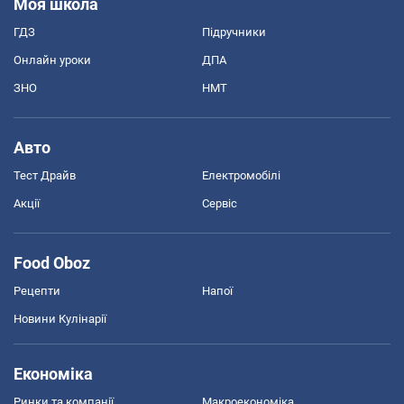
Моя школа
ГДЗ
Підручники
Онлайн уроки
ДПА
ЗНО
НМТ
Авто
Тест Драйв
Електромобілі
Акції
Сервіс
Food Oboz
Рецепти
Напої
Новини Кулінарії
Економіка
Ринки та компанії
Макроекономіка