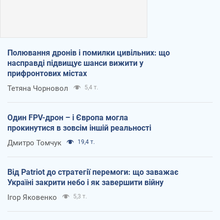
Полювання дронів і помилки цивільних: що
насправді підвищує шанси вижити у
прифронтових містах
Тетяна Чорновол
5,4 т.
Один FPV-дрон – і Європа могла
прокинутися в зовсім іншій реальності
Дмитро Томчук
19,4 т.
Від Patriot до стратегії перемоги: що заважає
Україні закрити небо і як завершити війну
Ігор Яковенко
5,3 т.