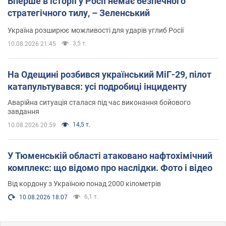
Вперше в історії у Росії немає безпечного
стратегічного тилу, – Зеленський
Україна розширює можливості для ударів углиб Росії
3,5 т.
10.08.2026 21:45
На Одещині розбився український МіГ-29, пілот
катапультувався: усі подробиці інциденту
Аварійна ситуація сталася під час виконання бойового
завдання
14,5 т.
10.08.2026 20:59
У Тюменській області атаковано нафтохімічний
комплекс: що відомо про наслідки. Фото і відео
Від кордону з Україною понад 2000 кілометрів
6,1 т.
10.08.2026 18:07