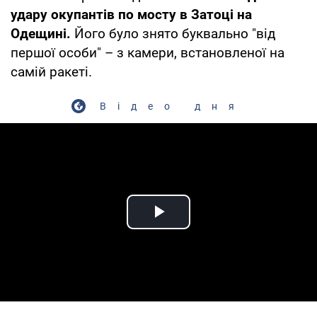
удару окупантів по мосту в Затоці на
Одещині.
Його було знято буквально "від
першої особи" – з камери, встановленої на
самій ракеті.
Відео дня
Play Video