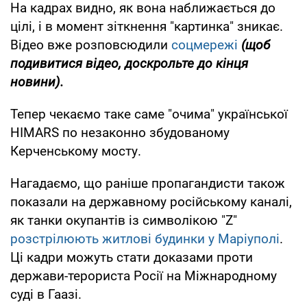
На кадрах видно, як вона наближається до
цілі, і в момент зіткнення "картинка" зникає.
Відео вже розповсюдили
соцмережі
(щоб
подивитися відео, доскрольте до кінця
новини).
Тепер чекаємо таке саме "очима" української
HIMARS по незаконно збудованому
Керченському мосту.
Нагадаємо, що раніше пропагандисти також
показали на державному російському каналі,
як танки окупантів із символікою "Z"
розстрілюють житлові будинки у Маріуполі
.
Ці кадри можуть стати доказами проти
держави-терориста Росії на Міжнародному
суді в Гаазі.