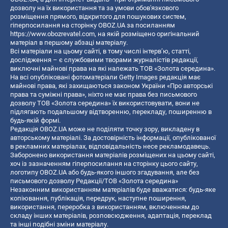
дозволу на їх використання та за умови обов'язкового
розміщення прямого, відкритого для пошукових систем,
гіперпосилання на сторінку OBOZ.UA за посиланням
https://www.obozrevatel.com
, на якій розміщено оригінальний
матеріал в першому абзаці матеріалу.
Всі матеріали на цьому сайті, в тому числі інтерв’ю, статті,
дослідження – є службовими творами журналістів редакції,
виключні майнові права на які належать ТОВ «Золота середина».
На всі опубліковані фотоматеріали Getty Images редакція має
майнові права, які захищаються законом України «Про авторські
права та суміжні права», ніхто не має права без письмового
дозволу ТОВ «Золота середина» їх використовувати, вони не
підлягають подальшому відтворенню, перекладу, поширенню в
будь-якій формі.
Редакція OBOZ.UA може не поділяти точку зору, викладену в
авторському матеріалі. За достовірність інформації, опублікованої
в рекламних матеріалах, відповідальність несе рекламодавець.
Заборонено використання матеріалів розміщених на цьому сайті,
хоч із зазначенням гіперпосилання на сторінку цього сайту,
логотипу OBOZ.UA або будь-якого іншого згадування, але без
письмового дозволу Редакції/ТОВ «Золота середина»
Незаконним використанням матеріалів буде вважатися: будь-яке
копiювання, публiкацiя, передрук, наступне поширення,
використання, переробка з використанням, включенням до
складу інших матеріалів, розповсюдження, адаптація, переклад
та інші подібні зміни матеріалу.