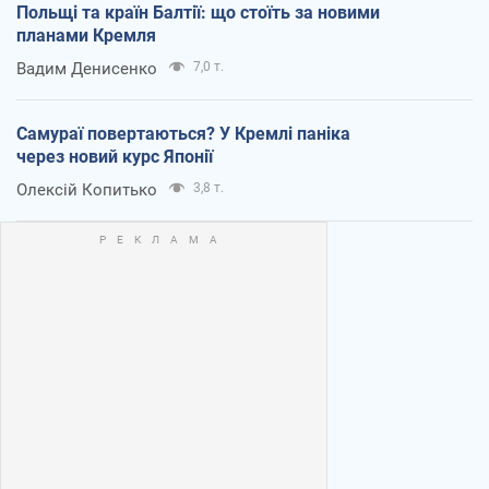
Польщі та країн Балтії: що стоїть за новими
планами Кремля
Вадим Денисенко
7,0 т.
Самураї повертаються? У Кремлі паніка
через новий курс Японії
Олексій Копитько
3,8 т.