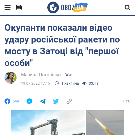
Окупанти показали відео
удару російської ракети по
мосту в Затоці від "першої
особи"
Марина Погорілко
War
19.07.2022 17:15
1 хвилина
33,4 т.
544
РУС