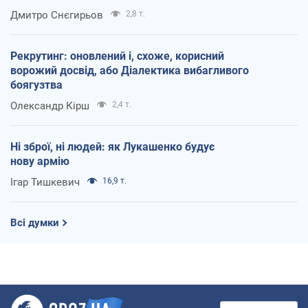
Дмитро Снєгирьов
2,8 т.
Рекрутинг: оновлений і, схоже, корисний
ворожий досвід, або Діалектика вибагливого
боягузтва
Олександр Кірш
2,4 т.
Ні зброї, ні людей: як Лукашенко будує
нову армію
Ігар Тишкевич
16,9 т.
Всі думки