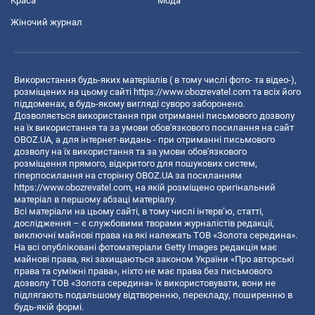
Краса
Мода
Жіночий журнал
Використання будь-яких матеріалів ( в тому числі фото- та відео-),
розміщених на цьому сайті
https://www.obozrevatel.com
та всіх його
піддоменах, в будь-якому вигляді суворо заборонено.
Дозволяється використання при отриманні письмового дозволу
на їх використання та за умови обов'язкового посилання на сайт
OBOZ.UA, а для інтернет-видань - при отриманні письмового
дозволу на їх використання та за умови обов'язкового
розміщення прямого, відкритого для пошукових систем,
гіперпосилання на сторінку OBOZ.UA за посиланням
https://www.obozrevatel.com
, на якій розміщено оригінальний
матеріал в першому абзаці матеріалу.
Всі матеріали на цьому сайті, в тому числі інтерв’ю, статті,
дослідження – є службовими творами журналістів редакції,
виключні майнові права на які належать ТОВ «Золота середина».
На всі опубліковані фотоматеріали Getty Images редакція має
майнові права, які захищаються законом України «Про авторські
права та суміжні права», ніхто не має права без письмового
дозволу ТОВ «Золота середина» їх використовувати, вони не
підлягають подальшому відтворенню, перекладу, поширенню в
будь-якій формі.