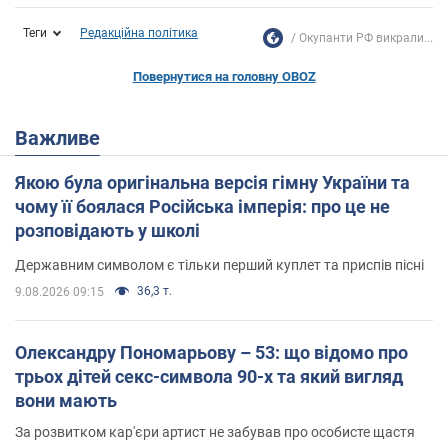
Теги
Редакційна політика
Окупанти РФ викрали...
Повернутися на головну OBOZ
Важливе
Якою була оригінальна версія гімну України та
чому її боялася Російська імперія: про це не
розповідають у школі
Державним символом є тільки перший куплет та приспів пісні
36,3 т.
9.08.2026 09:15
Олександру Пономарьову – 53: що відомо про
трьох дітей секс-символа 90-х та який вигляд
вони мають
За розвитком кар'єри артист не забував про особисте щастя