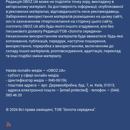
Редакція OBOZ.UA може не поділяти точку зору, викладену в
авторському матеріалі. За достовірність інформації, опублікованої
в рекламних матеріалах, відповідальність несе рекламодавець.
Заборонено використання матеріалів розміщених на цьому сайті,
хоч із зазначенням гіперпосилання на сторінку цього сайту,
логотипу OBOZ.UA або будь-якого іншого згадування, але без
письмового дозволу Редакції/ТОВ «Золота середина»
Незаконним використанням матеріалів буде вважатися: будь-яке
копiювання, публiкацiя, передрук, наступне поширення,
використання, переробка з використанням, включенням до
складу інших матеріалів, розповсюдження, адаптація, переклад
та інші подібні зміни матеріалу.
Назва онлайн медіа — «OBOZ.UA»
- суб'єкт у сфері онлайн медіа;
- ідентифікатор медіа — R40-06156;
- поштова адреса — вул. Деревообробна, буд. 7, м. Київ, 01013;
- адреса електронної пошти —
[email protected]
; - телефон — (044)
585 46 20
© 2026 Всі права захищені, ТОВ "Золота середина".