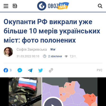
Окупанти РФ викрали уже
більше 10 мерів українських
міст: фото полонених
Софія Закревська
War
31.03.2022 00:10
2 хвилини
7,3 т.
3
РУС