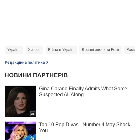
Україна
Херсон
Війна в Україні
Воєнні злочини Росії
Росія -
Редакційна політика