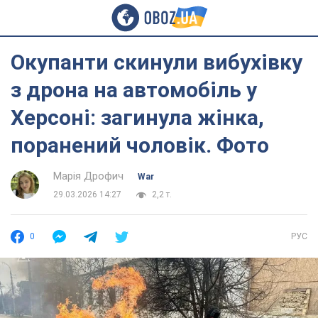
Окупанти скинули вибухівку
з дрона на автомобіль у
Херсоні: загинула жінка,
поранений чоловік. Фото
Марія Дрофич
War
29.03.2026 14:27
2,2 т.
0
РУС