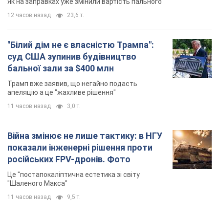
Як на заправках уже змінили вартість пального
12 часов назад
23,6 т.
"Білий дім не є власністю Трампа":
суд США зупинив будівництво
бальної зали за $400 млн
Трамп вже заявив, що негайно подасть
апеляцію а це "жахливе рішення"
11 часов назад
3,0 т.
Війна змінює не лише тактику: в НГУ
показали інженерні рішення проти
російських FPV-дронів. Фото
Це "постапокаліптична естетика зі світу
"Шаленого Макса"
11 часов назад
9,5 т.