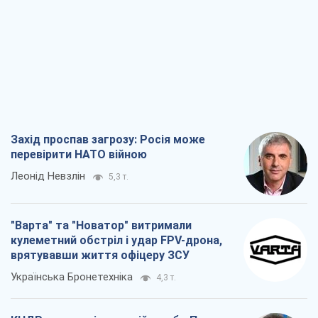
Захід проспав загрозу: Росія може
перевірити НАТО війною
Леонід Невзлін
5,3 т.
"Варта" та "Новатор" витримали
кулеметний обстріл і удар FPV-дрона,
врятувавши життя офіцеру ЗСУ
Українська Бронетехніка
4,3 т.