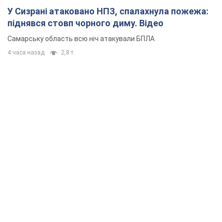
У Сизрані атаковано НПЗ, спалахнула пожежа:
піднявся стовп чорного диму. Відео
Самарську область всю ніч атакували БПЛА
4 часа назад
2,8 т.