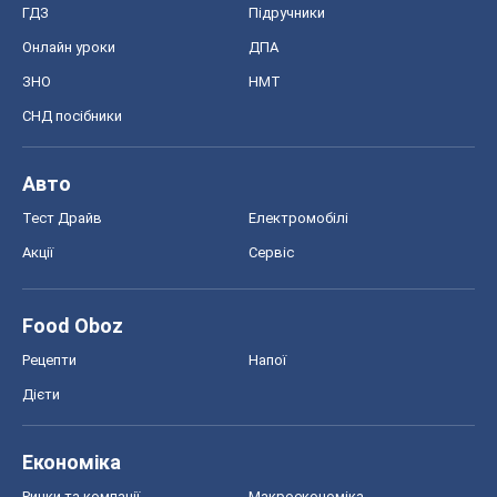
ГДЗ
Підручники
Онлайн уроки
ДПА
ЗНО
НМТ
СНД посібники
Авто
Тест Драйв
Електромобілі
Акції
Сервіс
Food Oboz
Рецепти
Напої
Дієти
Економіка
Ринки та компанії
Макроекономіка