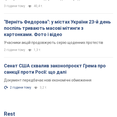
3 години тому
40,4 т.
"Верніть Федорова": у містах України 23-й день
поспіль тривають масові мітинги з
картонками. Фото і відео
Учасники акцій продовжують серію щоденних протестів
2 години тому
1,3 т.
Сенат США схвалив законопроєкт Грема про
санкції проти Росії: що далі
Документ передбачає нові економічні обмеження
2 години тому
3,2 т.
Rest