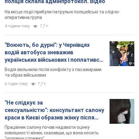
поліція склала адмінпротокол. Відео
На місце події прибули патрульні поліцейські та слідчо-
оперативна група
4 години тому
7,7 т.
"Воюють, бо дурні": у Чернівцях
водій автобуса зневажив
українських військових і поплатився.
Відео
Водія звільнили після конфлікту з пасажирами
та образ військових
6 годин тому
7,7 т.
"Не слідкує за
сексуальністю": консультант салону
краси в Києві образив жінку після
хімієтерапії, розгорівся скандал.
Працівник салону почав надавати оцінку
Фото
зовнішності жінки, сказавши, що вона носить
"чоловічу стрижку"