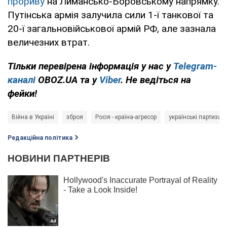
прориву
на Лимансько-Боровському напрямку.
Путінська армія залучила сили 1-ї танкової та
20-ї загальновійськової армій РФ, але зазнала
величезних втрат.
Тільки перевірена інформація у нас у
Telegram-
каналі
OBOZ.UA та у
Viber
. Не ведіться на
фейки!
Війна в Україні
зброя
Росія - країна-агресор
українські партизан
Редакційна політика