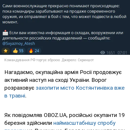
Нагадаємо, окупаційна армія Росії продовжує
активний наступ на сході України. Ворог
розраховує
захопити місто Костянтинівка вже
в травні
.
Як повідомляв OBOZ.UA, російські окупанти 19
березня здійснили
наймасштабнішу спробу