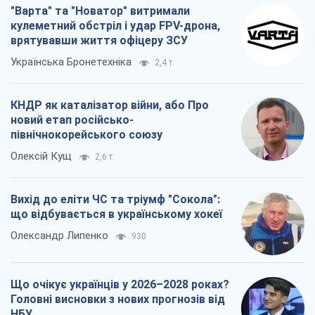
"Варта" та "Новатор" витримали
кулеметний обстріл і удар FPV-дрона,
врятувавши життя офіцеру ЗСУ
Українська Бронетехніка
2,4 т.
КНДР як каталізатор війни, або Про
новий етап російсько-
північнокорейського союзу
Олексій Кущ
2,6 т.
Вихід до еліти ЧС та тріумф "Сокола":
що відбувається в українському хокеї
Олександр Липенко
930
Що очікує українців у 2026–2028 роках?
Головні висновки з нових прогнозів від
НБУ