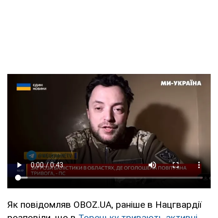
Як повідомляв OBOZ.UA, раніше в Нацгвардії
розповіли, що в
Торецьку тривають активні