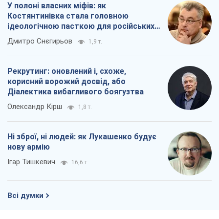
Ігар Тишкевич
16,6 т.
Всі думки
Про компанію
Команда
Правова інформація
Політика конфіденційності
Реклама на сайті
Документи
Редакційна політика
Журналісти OBOZ.UA на місці
подій
OBOZ.UA
Політика