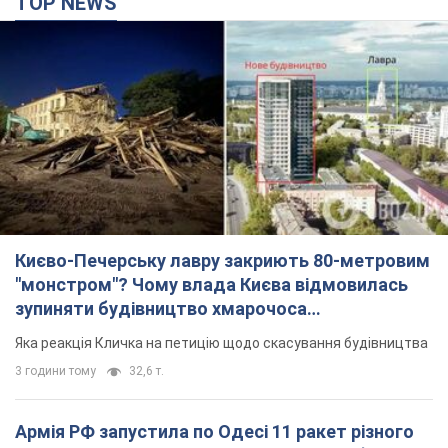
"московського вірянина"
Яка реакція Кличка на петицію щодо скасування будівництва
3 години тому
32,6 т.
Армія РФ запустила по Одесі 11 ракет різного
типу та до 100 дронів: горіли історичні будівлі,
є постраждалі. Фото та відео
Для терору ворог застосував ракети та дрони
годину тому
54,4 т.
МЗС Болгарії викликало українського посла
через інцидент із дроном: що сталося
Бесіда відбудеться 10 серпня
3 години тому
5,1 т.