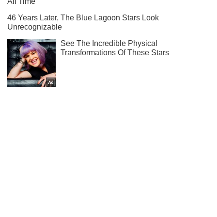
Ми в Telegram! Підписуйся! Читай тільки найкраще!
Підписатись
Підписатись
Окупанти в Торецьку...
Важливе