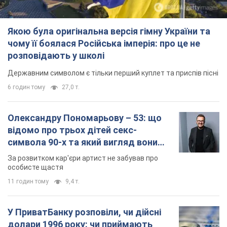
особисте щастя
11 годин тому
9,4 т.
У ПриватБанку розповіли, чи дійсні
долари 1996 року: чи приймають
обмінники та банки такі купюри
Що робити, якщо банки та обмінні пункти не
приймають старі долари
9.08.2026 02:20
83,6 т.