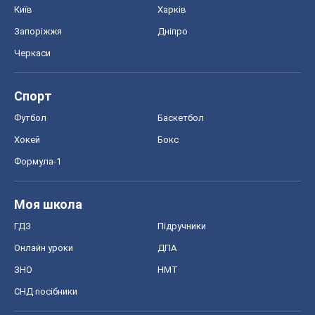
ГДЗ
Підручники
Онлайн уроки
ДПА
ЗНО
НМТ
СНД посібники
Авто
Тест Драйв
Електромобілі
Акції
Сервіс
Food Oboz
Рецепти
Напої
Дієти
Економіка
Ринки та компанії
Макроекономіка