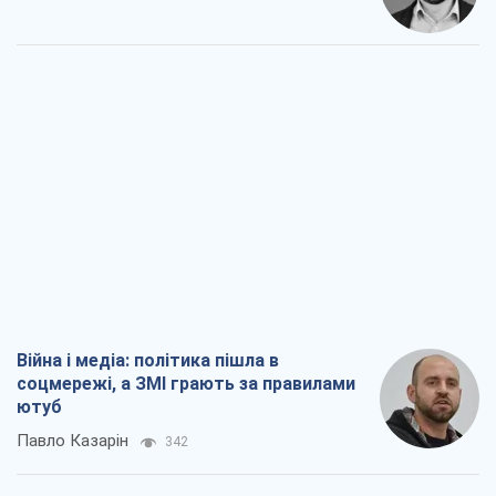
Війна і медіа: політика пішла в
соцмережі, а ЗМІ грають за правилами
ютуб
Павло Казарін
342
У полоні власних міфів: як
Костянтинівка стала головною
ідеологічною пасткою для російських
окупантів
Дмитро Снєгирьов
1,9 т.
Рекрутинг: оновлений і, схоже,
корисний ворожий досвід, або
Діалектика вибагливого боягузтва
Олександр Кірш
1,8 т.
Ні зброї, ні людей: як Лукашенко будує
нову армію