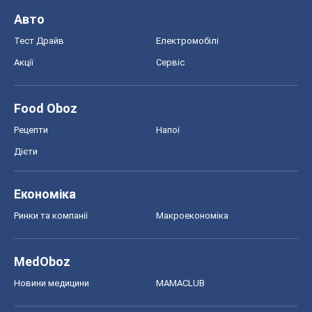
MedOboz
Новини медицини
MAMACLUB
Шоу
Афіша
Плітки
Краса
Мода
Жіночий журнал