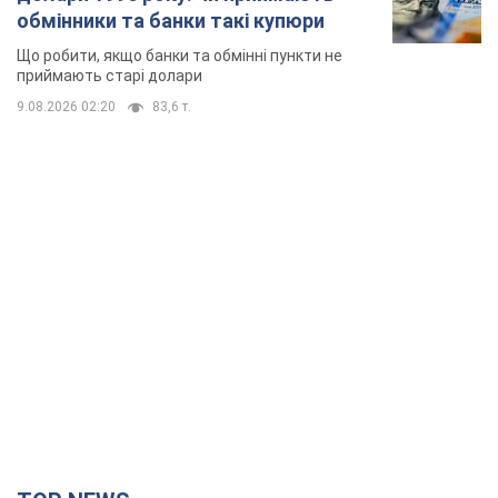
TOP NEWS
Києво-Печерську лавру закриють 80-метровим
"монстром"? Чому влада Києва відмовилась
зупиняти будівництво хмарочоса