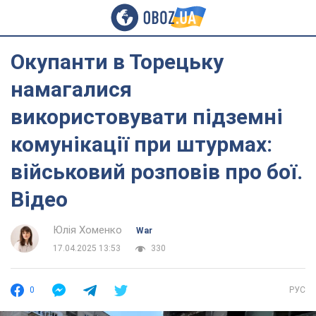
Окупанти в Торецьку
намагалися
використовувати підземні
комунікації при штурмах:
військовий розповів про бої.
Відео
Юлія Хоменко
War
17.04.2025 13:53
330
0
РУС