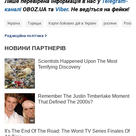
Лише перевірена інформація в нас у
Telegram-
каналі
OBOZ.UA та
Viber
. Не ведіться на фейки!
Україна
Торецьк
Карти бойових дій в Україні
росіяни
Росія -
Редакційна політика