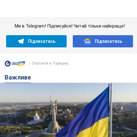
Якою була оригінальна версія гімну України та
чому її боялася Російська імперія: про це не
розповідають у школі
Державним символом є тільки перший куплет та приспів пісні
6 годин тому
27,0 т.
Олександру Пономарьову – 53: що
відомо про трьох дітей секс-
символа 90-х та який вигляд вони
мають
За розвитком кар'єри артист не забував про