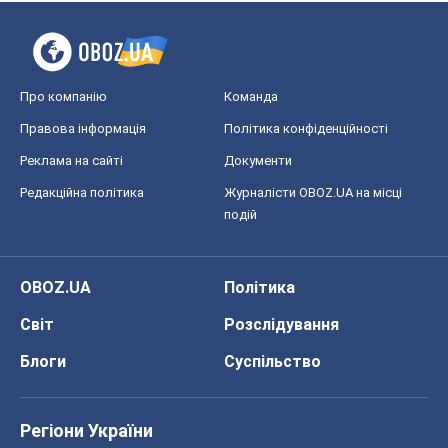
Світ
Розслідування
Блоги
Суспільство
Регіони України
Київ
Харків
Запоріжжя
Дніпро
Черкаси
Спорт
Футбол
Баскетбол
Хокей
Бокс
Формула-1
Моя школа