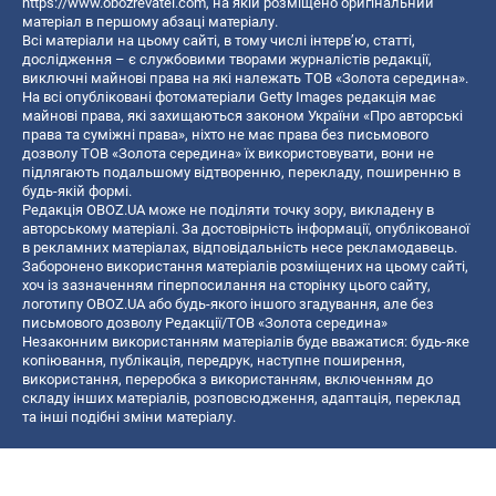
https://www.obozrevatel.com
, на якій розміщено оригінальний
матеріал в першому абзаці матеріалу.
Всі матеріали на цьому сайті, в тому числі інтерв’ю, статті,
дослідження – є службовими творами журналістів редакції,
виключні майнові права на які належать ТОВ «Золота середина».
На всі опубліковані фотоматеріали Getty Images редакція має
майнові права, які захищаються законом України «Про авторські
права та суміжні права», ніхто не має права без письмового
дозволу ТОВ «Золота середина» їх використовувати, вони не
підлягають подальшому відтворенню, перекладу, поширенню в
будь-якій формі.
Редакція OBOZ.UA може не поділяти точку зору, викладену в
авторському матеріалі. За достовірність інформації, опублікованої
в рекламних матеріалах, відповідальність несе рекламодавець.
Заборонено використання матеріалів розміщених на цьому сайті,
хоч із зазначенням гіперпосилання на сторінку цього сайту,
логотипу OBOZ.UA або будь-якого іншого згадування, але без
письмового дозволу Редакції/ТОВ «Золота середина»
Незаконним використанням матеріалів буде вважатися: будь-яке
копiювання, публiкацiя, передрук, наступне поширення,
використання, переробка з використанням, включенням до
складу інших матеріалів, розповсюдження, адаптація, переклад
та інші подібні зміни матеріалу.
Назва онлайн медіа — «OBOZ.UA»
- суб'єкт у сфері онлайн медіа;