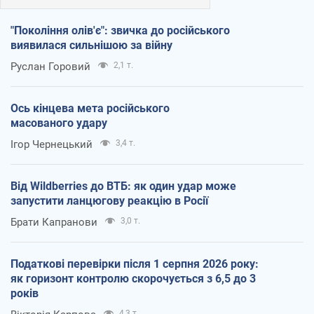
"Покоління олів'є": звичка до російського
виявилася сильнішою за війну
Руслан Горовий
2,1 т.
Ось кінцева мета російського
масованого удару
Ігор Чернецький
3,4 т.
Від Wildberries до ВТБ: як один удар може
запустити ланцюгову реакцію в Росії
Брати Капранови
3,0 т.
Податкові перевірки після 1 серпня 2026 року:
як горизонт контролю скорочується з 6,5 до 3
років
4,3 т.