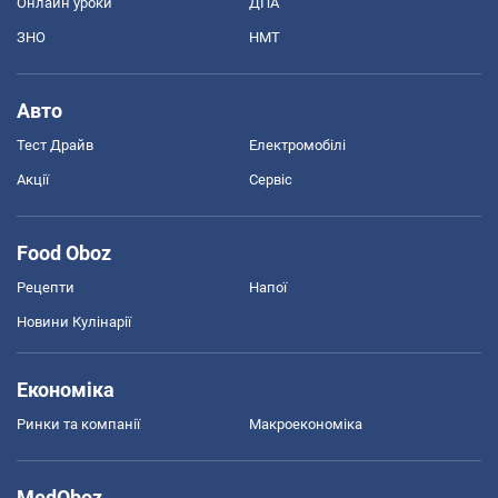
Онлайн уроки
ДПА
ЗНО
НМТ
Авто
Тест Драйв
Електромобілі
Акції
Сервіс
Food Oboz
Рецепти
Напої
Новини Кулінарії
Економіка
Ринки та компанії
Макроекономіка
MedOboz