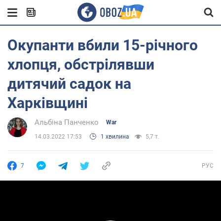
Окупанти вбили 15-річного
хлопця, обстрілявши
дитячий садок на
Харківщині
Альбіна Панченко
War
14.03.2022 17:53
1 хвилина
5,7 т.
7
РУС