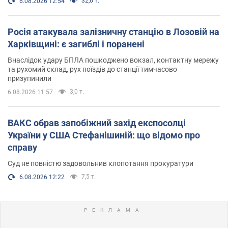
32,6 т.
6.08.2026 12:54
Росія атакувала залізничну станцію в Лозовій на
Харківщині: є загиблі і поранені
Внаслідок удару БПЛА пошкоджено вокзал, контактну мережу
та рухомий склад, рух поїздів до станції тимчасово
призупинили
3,0 т.
6.08.2026 11:57
ВАКС обрав запобіжний захід експосолці
України у США Стефанішиній: що відомо про
справу
Суд не повністю задовольнив клопотання прокуратури
7,5 т.
6.08.2026 12:22