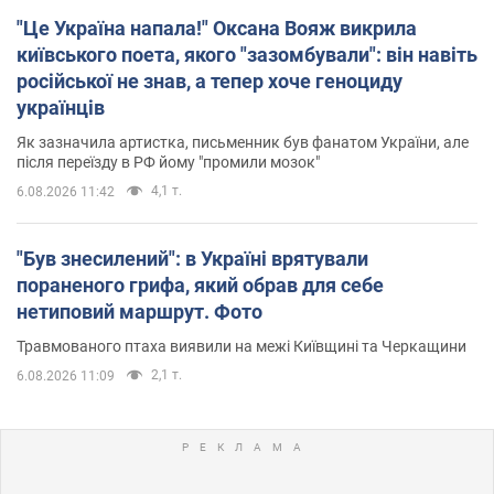
"Це Україна напала!" Оксана Вояж викрила
київського поета, якого "зазомбували": він навіть
російської не знав, а тепер хоче геноциду
українців
Як зазначила артистка, письменник був фанатом України, але
після переїзду в РФ йому "промили мозок"
4,1 т.
6.08.2026 11:42
"Був знесилений": в Україні врятували
пораненого грифа, який обрав для себе
нетиповий маршрут. Фото
Травмованого птаха виявили на межі Київщині та Черкащини
2,1 т.
6.08.2026 11:09