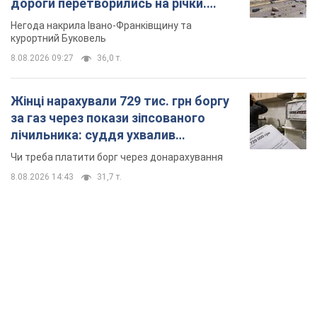
дороги перетворились на річки.
Відео
Негода накрила Івано-Франківщину та
курортний Буковель
8.08.2026 09:27
36,0 т.
Жінці нарахували 729 тис. грн боргу
за газ через покази зіпсованого
лічильника: суддя ухвалив
неочікуване рішення
Чи треба платити борг через донарахування
8.08.2026 14:43
31,7 т.