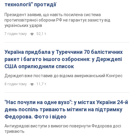
технології" протидії
Президент заявив, що навіть посилена система
протиповітряної оборони РФ не гарантує захисту від
українських ударів
7 годин тому
52,1 т.
Україна придбала у Туреччини 70 балістичних
ракет і багато іншого озброєння: у Держдепі
США оприлюднили список
Держдеп вже поставив до відома американський Конгрес
8 годин тому
11,7 т.
"Нас почули на одне вухо": у містах України 24-й
день поспіль тривають мітинги на підтримку
Федорова. Фото і відео
Антиурядові виступи з вимогою повернути Федорова досі
тривають