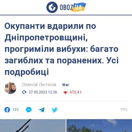
Окупанти вдарили по
Дніпропетровщині,
прогриміли вибухи: багато
загиблих та поранених. Усі
подробиці
Олексій Лютіков
War
27.05.2022 12:36
672,4 т.
123
РУС