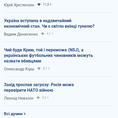
Юрій Хрістензен
11,3 т.
Україна вступила в надзвичайний
економічний стан. Чи є світло вкінці тунелю?
Вадим Денисенко
9,1 т.
Чий буде Крим, той і переможе (NSJ), а
українських футбольних чиновників можуть
назвати вбивцями
Олександр Кірш
8,7 т.
Захід проспав загрозу: Росія може
перевірити НАТО війною
Леонід Невзлін
9,3 т.
Всі думки