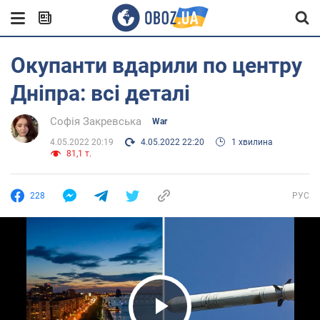
Окупанти вдарили по центру
Дніпра: всі деталі
Софія Закревська
War
4.05.2022 20:19
4.05.2022 22:20
1 хвилина
81,1 т.
228
РУС