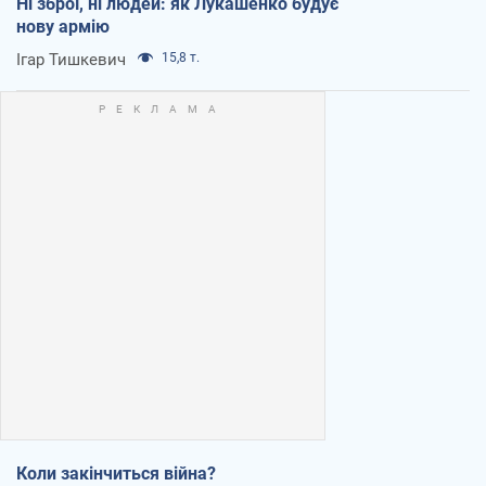
Ні зброї, ні людей: як Лукашенко будує
нову армію
Ігар Тишкевич
15,8 т.
Коли закінчиться війна?