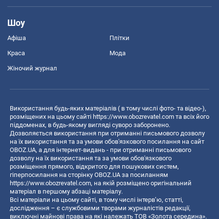
Шоу
Афіша
Плітки
Краса
Мода
Жіночий журнал
Використання будь-яких матеріалів ( в тому числі фото- та відео-),
розміщених на цьому сайті
https://www.obozrevatel.com
та всіх його
піддоменах, в будь-якому вигляді суворо заборонено.
Дозволяється використання при отриманні письмового дозволу
на їх використання та за умови обов'язкового посилання на сайт
OBOZ.UA, а для інтернет-видань - при отриманні письмового
дозволу на їх використання та за умови обов'язкового
розміщення прямого, відкритого для пошукових систем,
гіперпосилання на сторінку OBOZ.UA за посиланням
https://www.obozrevatel.com
, на якій розміщено оригінальний
матеріал в першому абзаці матеріалу.
Всі матеріали на цьому сайті, в тому числі інтерв’ю, статті,
дослідження – є службовими творами журналістів редакції,
виключні майнові права на які належать ТОВ «Золота середина».