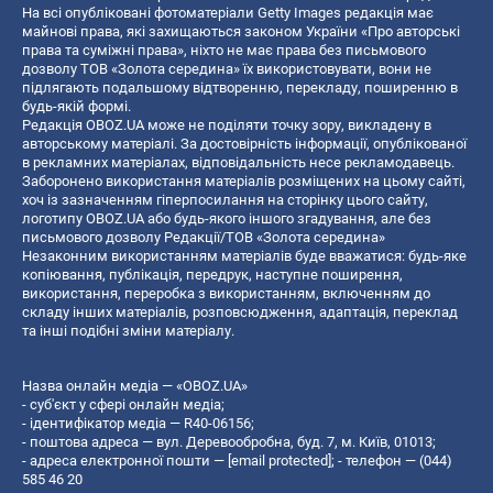
На всі опубліковані фотоматеріали Getty Images редакція має
майнові права, які захищаються законом України «Про авторські
права та суміжні права», ніхто не має права без письмового
дозволу ТОВ «Золота середина» їх використовувати, вони не
підлягають подальшому відтворенню, перекладу, поширенню в
будь-якій формі.
Редакція OBOZ.UA може не поділяти точку зору, викладену в
авторському матеріалі. За достовірність інформації, опублікованої
в рекламних матеріалах, відповідальність несе рекламодавець.
Заборонено використання матеріалів розміщених на цьому сайті,
хоч із зазначенням гіперпосилання на сторінку цього сайту,
логотипу OBOZ.UA або будь-якого іншого згадування, але без
письмового дозволу Редакції/ТОВ «Золота середина»
Незаконним використанням матеріалів буде вважатися: будь-яке
копiювання, публiкацiя, передрук, наступне поширення,
використання, переробка з використанням, включенням до
складу інших матеріалів, розповсюдження, адаптація, переклад
та інші подібні зміни матеріалу.
Назва онлайн медіа — «OBOZ.UA»
- суб'єкт у сфері онлайн медіа;
- ідентифікатор медіа — R40-06156;
- поштова адреса — вул. Деревообробна, буд. 7, м. Київ, 01013;
- адреса електронної пошти —
[email protected]
; - телефон — (044)
585 46 20