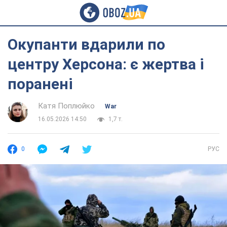
Окупанти вдарили по
центру Херсона: є жертва і
поранені
Катя Поплюйко
War
16.05.2026 14:50
1,7 т.
0
РУС