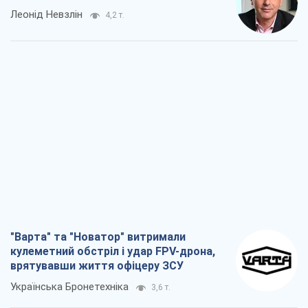
Леонід Невзлін
4,2 т.
"Варта" та "Новатор" витримали
кулеметний обстріл і удар FPV-дрона,
врятувавши життя офіцеру ЗСУ
Українська Бронетехніка
3,6 т.