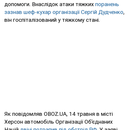
допомоги. Внаслідок атаки тяжких
поранень
зазнав шеф-кухар організації Сергій Дудченко
,
він госпіталізований у тяжкому стані.
Як повідомляв OBOZ.UA, 14 травня в місті
Херсон автомобіль Організації Об’єднаних
Націй
двічі потрапив під обстріл РФ
. У заяві