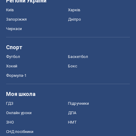
Регіони України
Київ
Харків
Запоріжжя
Дніпро
Черкаси
Спорт
Футбол
Баскетбол
Хокей
Бокс
Формула-1
Моя школа
ГДЗ
Підручники
Онлайн уроки
ДПА
ЗНО
НМТ
СНД посібники