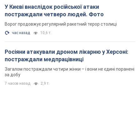
У Києві внаслідок російської атаки
постраждали четверо людей. Фото
Ворог продовжує регулярний ракетний терор столиці
час назад
10,6 т.
Росіяни атакували дроном лікарню у Херсоні:
постраждали медпрацівниці
Загалом постраждали чотири жінки – і вони не єдині поранені
за добу
7 часов назад
2,9 т.