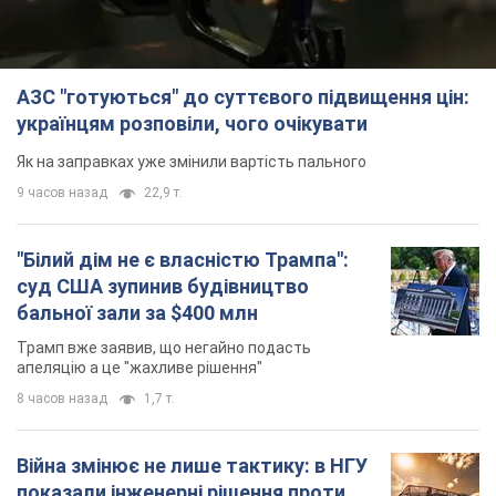
АЗС "готуються" до суттєвого підвищення цін:
українцям розповіли, чого очікувати
Як на заправках уже змінили вартість пального
9 часов назад
22,9 т.
"Білий дім не є власністю Трампа":
суд США зупинив будівництво
бальної зали за $400 млн
Трамп вже заявив, що негайно подасть
апеляцію а це "жахливе рішення"
8 часов назад
1,7 т.
Війна змінює не лише тактику: в НГУ
показали інженерні рішення проти