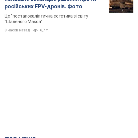
російських FPV-дронів. Фото
Це "постапокаліптична естетика зі світу
"Шаленого Макса"
8 часов назад
6,7 т.