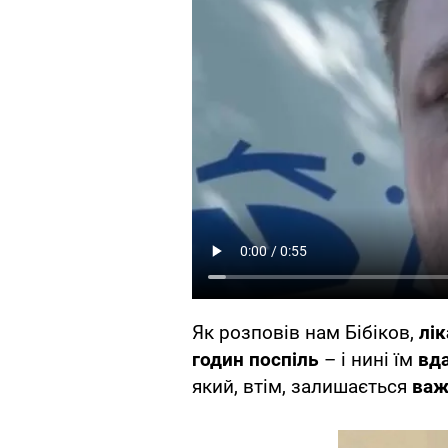
Як розповів нам Бібіков,
лік
годин поспіль
– і нині їм
вда
який, втім, залишається
ва