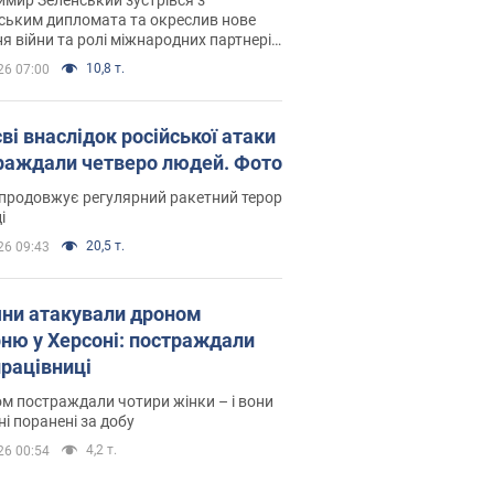
ським дипломата та окреслив нове
я війни та ролі міжнародних партнерів
тьбі з Росією
10,8 т.
26 07:00
ві внаслідок російської атаки
раждали четверо людей. Фото
продовжує регулярний ракетний терор
і
20,5 т.
26 09:43
яни атакували дроном
рню у Херсоні: постраждали
рацівниці
м постраждали чотири жінки – і вони
ні поранені за добу
4,2 т.
26 00:54