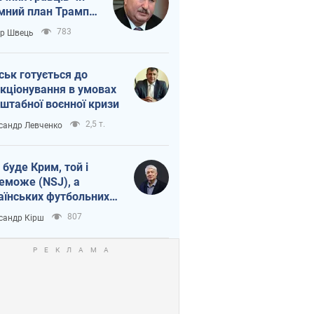
мний план Трампа
тіна?
783
ор Швець
ськ готується до
кціонування в умовах
штабної воєнної кризи
2,5 т.
сандр Левченко
 буде Крим, той і
еможе (NSJ), а
аїнських футбольних
овників можуть
807
сандр Кірш
вати вбивцями