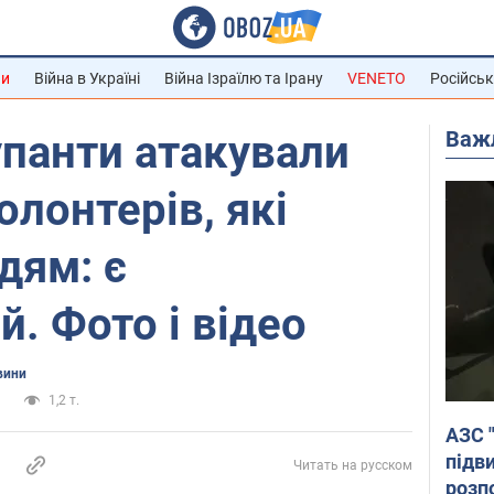
ни
Війна в Україні
Війна Ізраїлю та Ірану
VENETO
Російськ
Важ
упанти атакували
олонтерів, які
дям: є
. Фото і відео
вини
и
1,2 т.
АЗС 
підв
Читать на русском
розпо