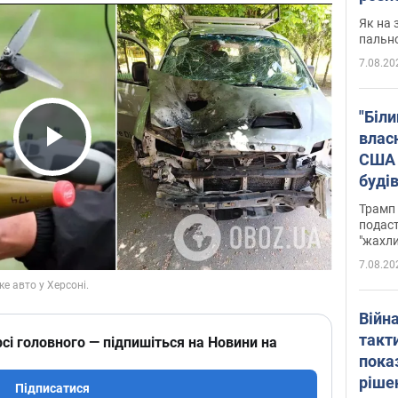
Як на 
пальн
7.08.20
"Біли
влас
США 
Play Video
буді
зали
Трамп 
подаст
"жахли
7.08.20
Війн
такт
сі головного — підпишіться на Новини на
пока
ріше
Підписатися