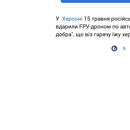
У
Херсоні
15 травня російс
вдарили FPV-дроном по авто
добра", що віз гарячу їжу 
В