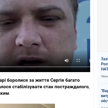
Зах
Рос
НАТ
Леон
арі боролися за життя Сергія багато
лося стабілізувати стан постраждалого
,
"Ва
жким
.
вит
обс
вря