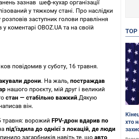
анень зазнав шеф-кухар організації
алізований у тяжкому стані. Про наслідки
 розповів заступник голови правління
ов у коментарі OBOZ.UA та на своїй
TO
іков повідомив у суботу, 16 травня.
такували дрони
. На жаль,
постраждав
хар
нашого проєкту, мій друг і великий
го
стан — стабільно важкий
.Дякую
написав він.
Кіне
5 травня: ворожий
FPV-дрон вдарив по
хто 
на
під'їздила до однієї з локацій, де люди
захис
Інте
пинило загарбників навіть те, що
авто
Володи