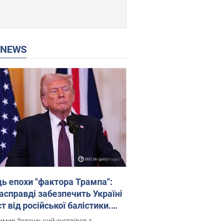
P NEWS
ць епохи "фактора Трампа":
насправді забезпечить Україні
т від російської балістики.
рв’ю з Безсмертним
мир Зеленський зустрівся з