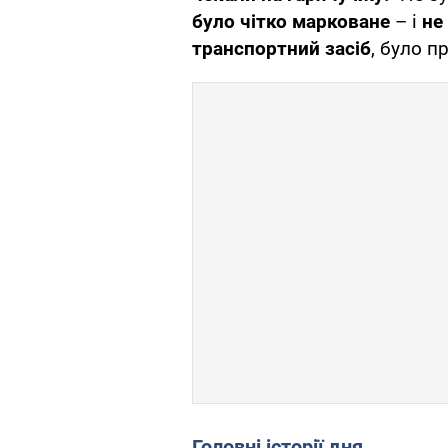
було чітко марковане
– і
не
транспортний засіб
, було п
Головні історії дня