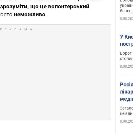
україн
 зрозуміти, що це волонтерський
баченн
росто
неможливо
.
у боро
8.08.20
У Киє
пост
Ворог 
столиц
8.08.20
Росі
ліка
медп
Загало
не єди
8.08.20