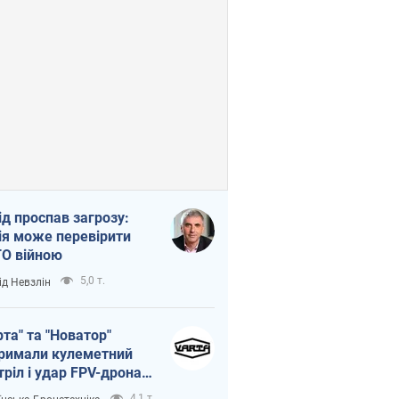
ід проспав загрозу:
ія може перевірити
О війною
5,0 т.
ід Невзлін
рта" та "Новатор"
римали кулеметний
тріл і удар FPV-дрона,
тувавши життя
4,1 т.