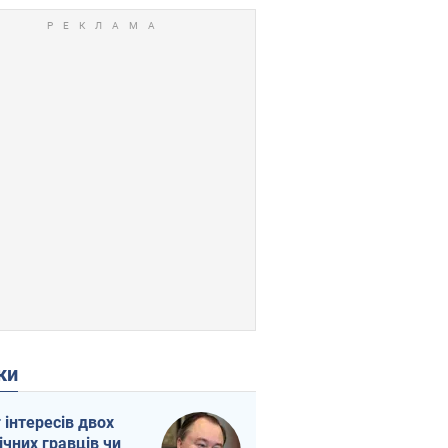
ки
г інтересів двох
ічних гравців чи