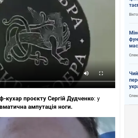
тає
і Пу
Вікт
Мін
фун
мас
Олек
Чий
пер
укр
чин
Олек
ф-кухар проєкту Сергій Дудченко
: у
наз
вматична ампутація ноги.