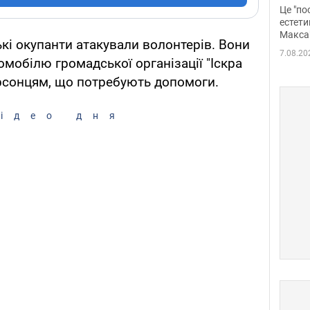
росі
Це "по
Фото
естети
Макса
ькі окупанти атакували волонтерів. Вони
7.08.20
мобілю громадської організації "Іскра
херсонцям, що потребують допомоги.
ідео дня