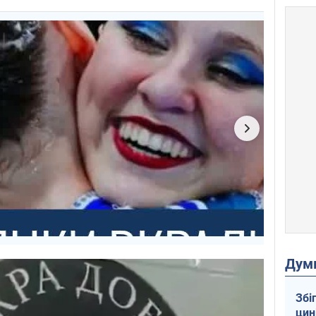
Дум
Збі
цин