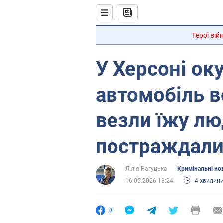
Герої вій
У Херсоні ок
автомобіль в
везли їжу лю
постраждалий
Лілія Рагуцька
Кримінальні но
16.05.2026 13:24
4 хвилин
0