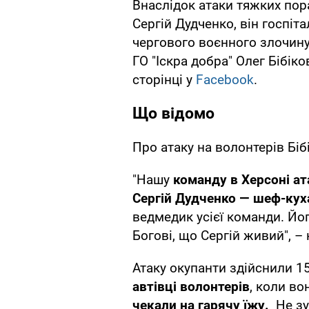
Внаслідок атаки тяжких пор
Сергій Дудченко, він госпіт
чергового воєнного злочину
ГО "Іскра добра" Олег Бібік
сторінці у
Facebook
.
Що відомо
Про атаку на волонтерів Біб
"Нашу
команду в Херсоні а
Сергій Дудченко — шеф-ку
ведмедик усієї команди. Йо
Богові, що Сергій живий", – 
Атаку окупанти здійснили 1
автівці волонтерів
, коли во
чекали на гарячу їжу.
Не зу