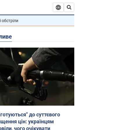
і обстріли
ливе
"готуються" до суттєвого
ищення цін: українцям
віли, чого очікувати