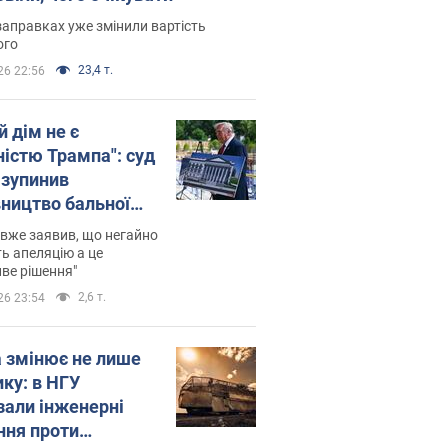
заправках уже змінили вартість
ого
23,4 т.
26 22:56
й дім не є
ністю Трампа": суд
зупинив
вництво бальної
 за $400 млн
вже заявив, що негайно
ь апеляцію а це
ве рішення"
2,6 т.
26 23:54
а змінює не лише
ику: в НГУ
зали інженерні
ння проти