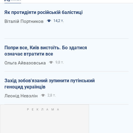
Як протидіяти російській балістиці
Віталій Портников
14,2 т.
Попри все, Київ вистоїть. Бо здатися
означає втратити все
Ольга Айвазовська
9,8 т.
Захід зобов'язаний зупинити путінський
геноцид українців
Леонід Невзлін
2,8 т.