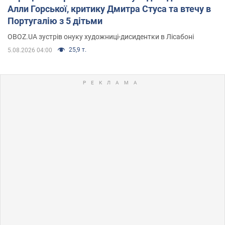
Алли Горської, критику Дмитра Стуса та втечу в
Португалію з 5 дітьми
OBOZ.UA зустрів онуку художниці-дисидентки в Лісабоні
25,9 т.
5.08.2026 04:00