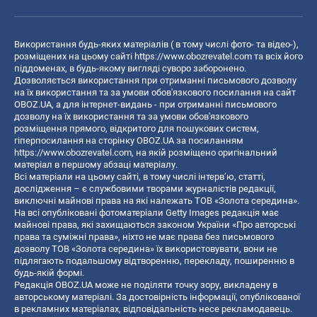
Використання будь-яких матеріалів ( в тому числі фото- та відео-),
розміщених на цьому сайті
https://www.obozrevatel.com
та всіх його
піддоменах, в будь-якому вигляді суворо заборонено.
Дозволяється використання при отриманні письмового дозволу
на їх використання та за умови обов'язкового посилання на сайт
OBOZ.UA, а для інтернет-видань - при отриманні письмового
дозволу на їх використання та за умови обов'язкового
розміщення прямого, відкритого для пошукових систем,
гіперпосилання на сторінку OBOZ.UA за посиланням
https://www.obozrevatel.com
, на якій розміщено оригінальний
матеріал в першому абзаці матеріалу.
Всі матеріали на цьому сайті, в тому числі інтерв’ю, статті,
дослідження – є службовими творами журналістів редакції,
виключні майнові права на які належать ТОВ «Золота середина».
На всі опубліковані фотоматеріали Getty Images редакція має
майнові права, які захищаються законом України «Про авторські
права та суміжні права», ніхто не має права без письмового
дозволу ТОВ «Золота середина» їх використовувати, вони не
підлягають подальшому відтворенню, перекладу, поширенню в
будь-якій формі.
Редакція OBOZ.UA може не поділяти точку зору, викладену в
авторському матеріалі. За достовірність інформації, опублікованої
в рекламних матеріалах, відповідальність несе рекламодавець.