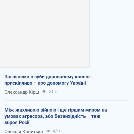
Заглянемо в зуби дарованому коневі:
прискіпливо – про допомогу Україні
Олександр Кірш
5,1 т.
Між жахливою війною і ще гіршим миром на
умовах агресора, або Безвихідність – теж
зброя Росії
Олексій Копитько
4,8 т.