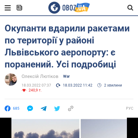
Окупанти вдарили ракетами
по території у районі
Львівського аеропорту: є
поранений. Усі подробиці
Олексій Лютіков
War
18.03.2022 07:37
18.03.2022 11:42
2 хвилини
240,9 т.
685
РУС