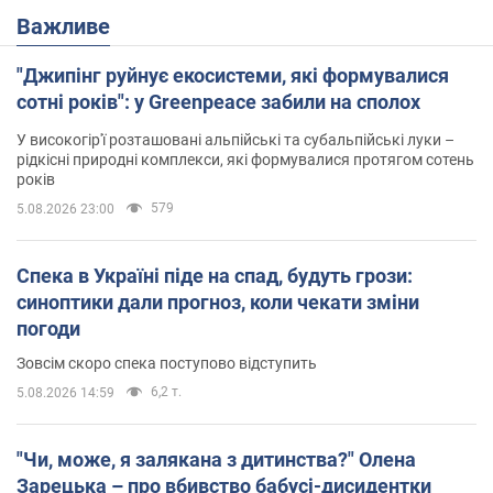
Важливе
"Джипінг руйнує екосистеми, які формувалися
сотні років": у Greenpeace забили на сполох
У високогір'ї розташовані альпійські та субальпійські луки –
рідкісні природні комплекси, які формувалися протягом сотень
років
579
5.08.2026 23:00
Спека в Україні піде на спад, будуть грози:
синоптики дали прогноз, коли чекати зміни
погоди
Зовсім скоро спека поступово відступить
6,2 т.
5.08.2026 14:59
"Чи, може, я залякана з дитинства?" Олена
Зарецька – про вбивство бабусі-дисидентки