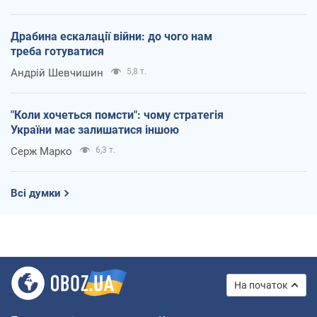
Драбина ескалації війни: до чого нам
треба готуватися
Андрій Шевчишин
5,8 т.
"Коли хочеться помсти": чому стратегія
України має залишатися іншою
Серж Марко
6,3 т.
Всі думки
На початок