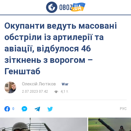
Окупанти ведуть масовані
обстріли із артилерії та
авіації, відбулося 46
зіткнень з ворогом –
Генштаб
Олексій Лютіков
War
2.07.2023 07:42
4,1 т.
0
РУС