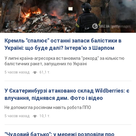
Кремль "спалює" останні запаси балістики в
Україні: що буде далі? Інтерв’ю з Шарпом
У липні країна-агресорка встановила "рекорд" за кількістю
балістичних ракет, запущених по Україні
5 часов назад
61,1 т.
У Єкатеринбурзі атаковано склад Wildberries: є
влучання, піднявся дим. Фото і відео
Не допомогла росіянам навіть робота ППО
5 часов назад
10,1 т.
"Чудовий батько": у мережі розповіли про