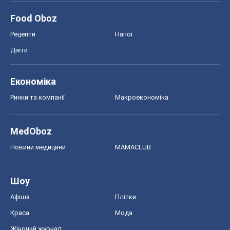
Food Oboz
Рецепти
Напої
Дієти
Економіка
Ринки та компанії
Макроекономіка
MedOboz
Новини медицини
MAMACLUB
Шоу
Афіша
Плітки
Краса
Мода
Жіночий журнал