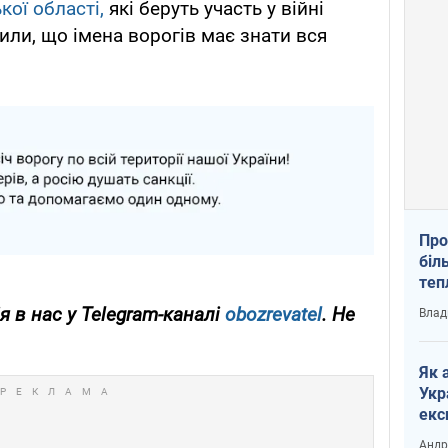
кої області,
які беруть участь у війні
или, що імена ворогів має знати вся
Про
біл
теп
від
я в нас у Telegram-каналі
obozrevatel
. Не
Влад
у К
Як 
Укр
екс
наф
Андр