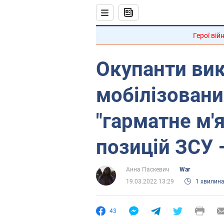
Герої вій
Окупанти ви
мобілізовани
"гарматне м'
позицій ЗСУ 
Анна Паскевич
War
19.03.2022 13:29
1 хвилин
43