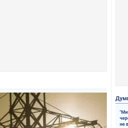
Дум
"Ми
чер
не 