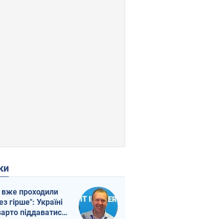
ки
 вже проходили
ез гірше": Україні
варто піддаватися