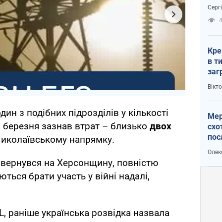
зне
Серг
рак
Кре
в т
заг
лог
Вікт
ин з подібних підрозділів у кількості
Мер
7 березня зазнав втрат – близько
двох
схо
пос
иколаївському напрямку.
укр
Олек
овернувся на Херсонщину, повністю
ться брати участь у війні надалі,
 раніше українська розвідка назвала