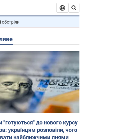
і обстріли
ливе
и "готуються" до нового курсу
ра: українцям розповіли, чого
увати найближчими днями