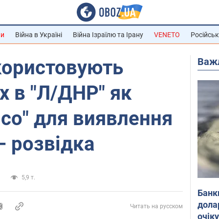
ни
Війна в Україні
Війна Ізраїлю та Ірану
VENETO
Російськ
Важ
користовують
х в "Л/ДНР" як
ясо" для виявлення
– розвідка
а
5,9 т.
Банк
дола
Читать на русском
очік