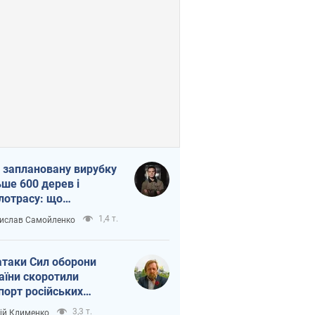
 заплановану вирубку
ьше 600 дерев і
лотрасу: що
бувається на Теремках
1,4 т.
ислав Самойленко
иєві
атаки Сил оборони
аїни скоротили
порт російських
топродуктів
3,3 т.
ій Клименко