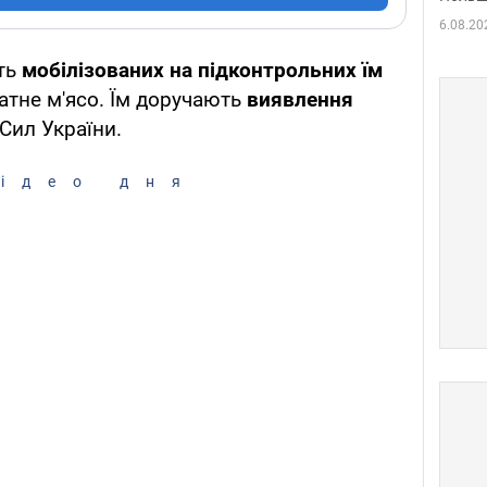
6.08.20
ть
мобілізованих на підконтрольних їм
атне м'ясо. Їм доручають
виявлення
Сил України.
ідео дня