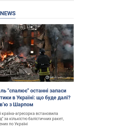
P NEWS
ль "спалює" останні запаси
тики в Україні: що буде далі?
рв’ю з Шарпом
і країна-агресорка встановила
д" за кількістю балістичних ракет,
них по Україні