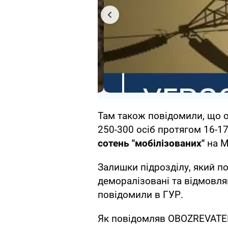
Там також повідомили, що од
250-300 осіб протягом 16-1
сотень "мобілізованих"
на М
Залишки підрозділу, який п
деморалізовані та відмовляю
повідомили в ГУР.
Як повідомляв OBOZREVATEL,