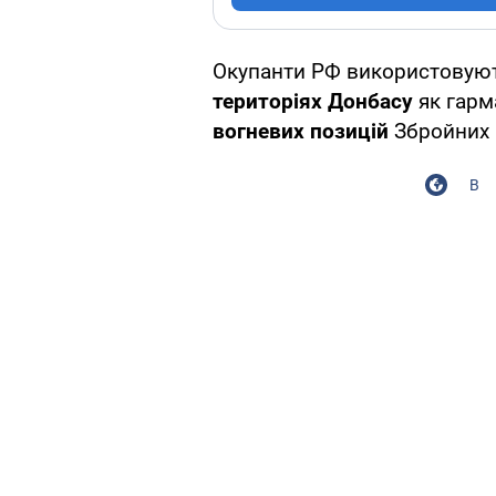
Окупанти РФ використовую
територіях Донбасу
як гарм
вогневих позицій
Збройних 
В