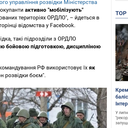
ого управління розвідки Міністерства
 окупанти
активно "мобілізують"
TO
ованих територіях ОРДЛО", – йдеться в
торінці відомства у Facebook.
ідка, такі підрозділи з ОРДЛО
ою бойовою підготовкою, дисципліною
 командування РФ використовує їх
як
н розвідки боєм".
Крем
баліс
Інте
У липн
"рекор
запуще