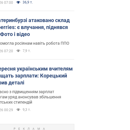
36,9 т.
26 07:00
атеринбурзі атаковано склад
erries: є влучання, піднявся
Фото і відео
омогла росіянам навіть робота ППО
7,9 т.
26 07:20
вересня українським вчителям
ищать зарплати: Корецький
рив деталі
асно з підвищенням зарплат
гам уряд анонсував збільшення
тських стипендій
9,3 т.
26 00:29