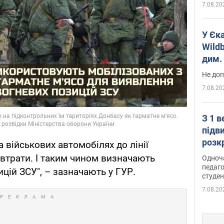
7.08.20
У Єк
Wildb
дим. 
Не доп
7.08.20
З 1 
підв
розк
 військових автомобілях до лінії
 втрати. І таким чином визначають
Одноч
педаго
цій ЗСУ", – зазначають у ГУР.
студен
7.08.20