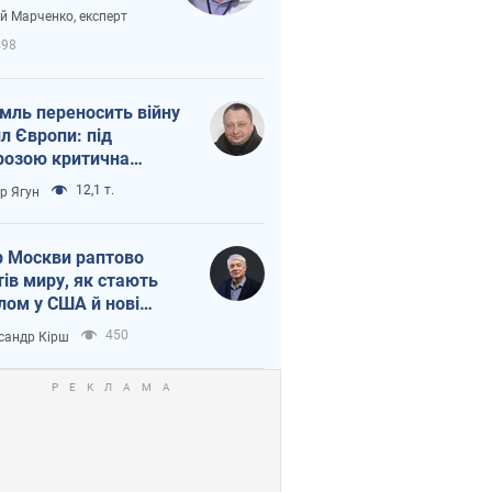
вірі через
ій Марченко, експерт
етний терор
498
мль переносить війну
ил Європи: під
розою критична
істика
12,1 т.
ор Ягун
 Москви раптово
тів миру, як стають
лом у США й нові
аїнські топ-рейтинги
450
сандр Кірш