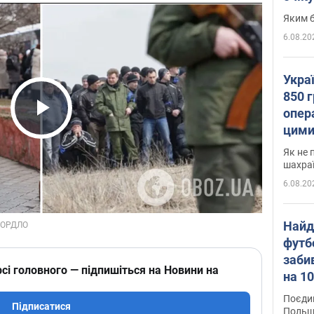
Яким б
6.08.20
Укра
850 г
опера
Play Video
цими
Як не 
шахра
6.08.20
Найд
футб
заби
сі головного — підпишіться на Новини на
на 10
Віде
Поєдин
Підписатися
Польщ