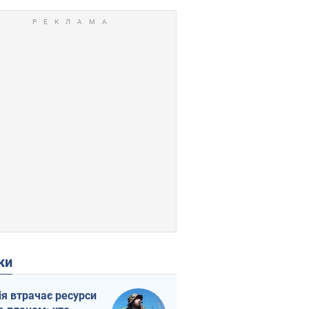
ки
ія втрачає ресурси