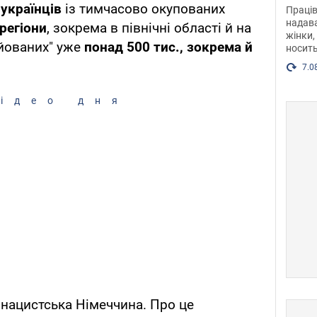
після
українців
із тимчасово окупованих
Праців
розг
надава
регіони
, зокрема в північні області й на
жінки,
Фото
уйованих" уже
понад 500 тис., зокрема й
носить
7.0
ідео дня
нацистська Німеччина. Про це