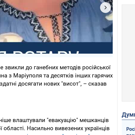
е звикли до ганебних методів російської
на з Маріуполя та десятків інших гарячих
здатні досягати нових "висот", – сказав
Дум
аніше влаштували "евакуацію" мешканців
ї області. Насильно вивезених українців
Рос