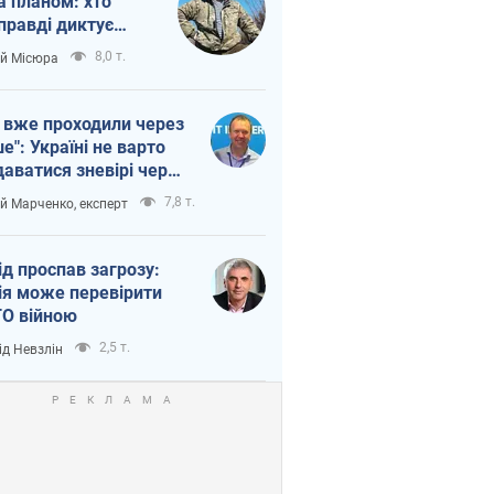
а планом: хто
правді диктує
п війни
8,0 т.
ій Місюра
 вже проходили через
ше": Україні не варто
даватися зневірі через
етний терор
7,8 т.
ій Марченко, експерт
ід проспав загрозу:
ія може перевірити
О війною
2,5 т.
ід Невзлін