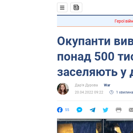
Герої вій
Окупанти вив
понад 500 тис
заселяють у 
Дар'я Дурова
War
20.04.2022 09:22
1 хвилин
55