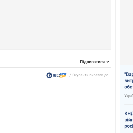
Підписатися
"Ва
Окупанти вивезли до...
вит
обс
вря
Укра
офі
КНД
вій
рос
пів