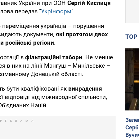
тавник України при ООН
Сергій Кислиця
слова передає "
Укрінформ
".
е переміщення українців – порушення
 видають документи,
які протягом двох
TO
 російські регіони
.
ортації є
фільтраційні табори
. Не менше
ся в них на лінії Мангуш – Микільське –
Безіменному Донецькій області.
ть бути кваліфіковані як
викрадення
 відповіді від міжнародної спільноти,
Об'єднаних Націй.
Зеле
Сербі
Вучи