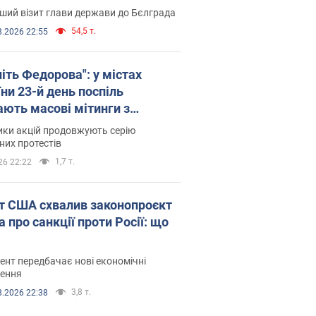
ший візит глави держави до Бєлграда
54,5 т.
8.2026 22:55
іть Федорова": у містах
ни 23-й день поспіль
ають масові мітинги з
онками. Фото і відео
ики акцій продовжують серію
их протестів
1,7 т.
26 22:22
т США схвалив законопроєкт
 про санкції проти Росії: що
нт передбачає нові економічні
ення
3,8 т.
8.2026 22:38