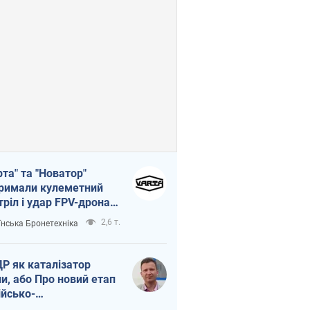
рта" та "Новатор"
римали кулеметний
тріл і удар FPV-дрона,
тувавши життя
2,6 т.
їнська Бронетехніка
церу ЗСУ
Р як каталізатор
ни, або Про новий етап
ійсько-
нічнокорейського