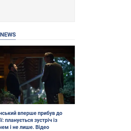
P NEWS
нський вперше прибув до
ї: планується зустріч із
чем і не лише. Відео