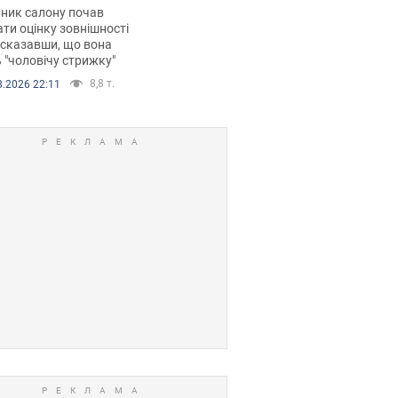
 хімієтерапії,
ник салону почав
орівся скандал.
ти оцінку зовнішності
 сказавши, що вона
 "чоловічу стрижку"
8,8 т.
8.2026 22:11