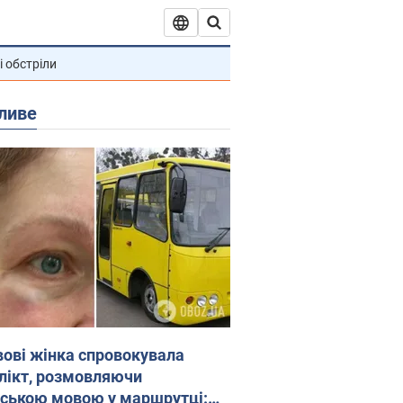
і обстріли
ливе
вові жінка спровокувала
лікт, розмовляючи
йською мовою у маршрутці: