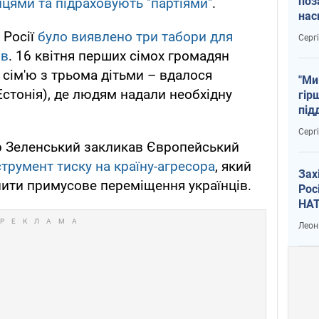
поз
цями та підраховують "партіями"
.
нас
тем
 Росії
було виявлено три табори для
Серг
ів
. 16 квітня перших сімох громадян
і сім'ю з трьома дітьми – вдалося
"Ми
Естонія), де людям надали необхідну
гір
під
рак
Серг
 Зеленський закликав Європейський
струмент тиску на країну-агресора
, який
Зах
ити примусове переміщення українців.
Рос
НАТ
Леон