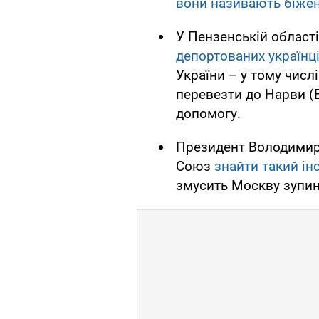
вони називають біжен
У Пензенській області
депортованих українц
України – у тому числ
перевезти до Нарви (
допомогу.
Президент Володимир
Союз
знайти такий ін
змусить Москву зупин