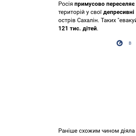
Росія
примусово переселяє 
територій у свої
депресивні 
острів Сахалін. Таких "евак
121 тис. дітей
.
В
Раніше схожим чином діяла 