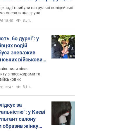
ція склала адмінпротокол.
це події прибули патрульні поліцейські
о
дчо-оперативна група
8,5 т.
26 18:40
ть, бо дурні": у
івцях водій
буса зневажив
їнських військових
латився. Відео
звільнили після
кту з пасажирами та
військових
8,1 т.
26 15:47
лідкує за
альністю": у Києві
ультант салону
и образив жінку