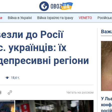
ни
Війна в Україні
Війна Ізраїлю та Ірану
VENETO
Російськ
Важ
езли до Росії
. українців: їх
депресивні регіони
а
18,4 т.
Читать на русском
У Ль
конф
росі