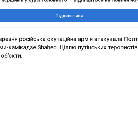
Підписатися
березня російська окупаційна армія атакувала Пол
и-камікадзе Shahed. Ціллю путінських терористів
об'єкти.