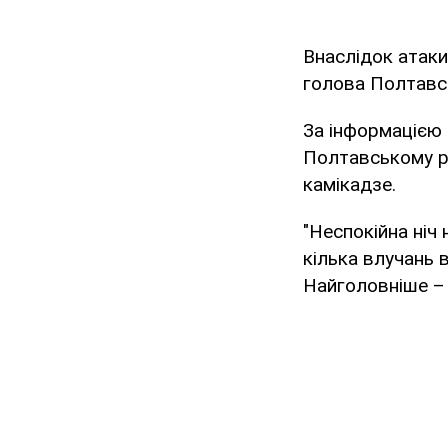
Внаслідок атаки
голова Полтавськ
За інформацією 
Полтавському ра
камікадзе.
"Неспокійна ніч
кілька влучань 
Найголовніше – 