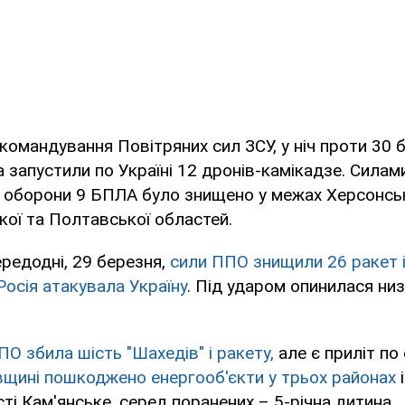
командування Повітряних сил ЗСУ, у ніч проти 30 
а запустили по Україні 12 дронів-камікадзе. Силам
 оборони 9 БПЛА було знищено у межах Херсонськ
ої та Полтавської областей.
редодні, 29 березня,
сили ППО знищили 26 ракет і 
Росія атакувала Україну
. Під ударом опинилася низ
О збила шість "Шахедів" і ракету,
але є приліт по 
вщині пошкоджено енергооб'єкти у трьох районах
сті Кам'янське, серед поранених – 5-річна дитина.