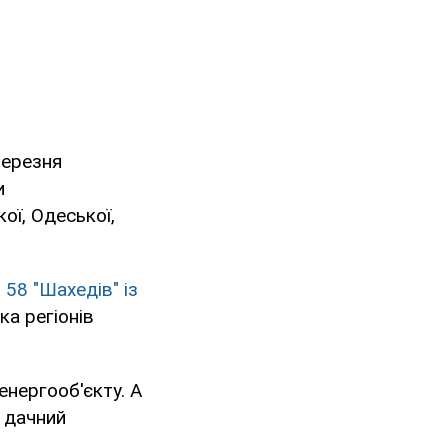
березня
и
ої, Одеської,
58 "Шахедів" із
ка регіонів
енергооб'єкту. А
і дачний