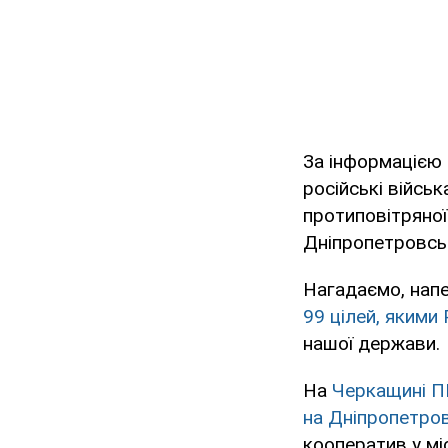
За інформацією 
російські військ
протиповітряної
Дніпропетровськ
Нагадаємо, напе
99 цілей, якими 
нашої держави.
На
Черкащині ПП
на Дніпропетро
кооператив у мі