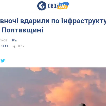
вночі вдарили по інфраструкт
а Полтавщині
тіков
War
 08:19
8,0 т.