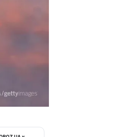
 OBOZ.UA у