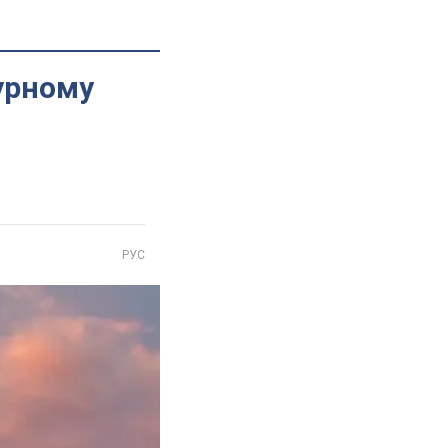
урному
РУС