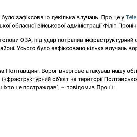
 було зафіксовано декілька влучань. Про це у
Tel
ої обласної військової адміністрації Філіп Пронін
голови ОВА, під удар потрапив інфраструктурний о
йоні. Усього було зафіксовано кілька влучань во
 на Полтавщині. Ворог вчергове атакував нашу об
в інфраструктурний обʼєкт на території Полтавсько
ніхто не постраждав", – повідомив Пронін.