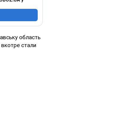
тавську область
 вкотре стали