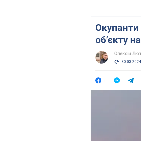
Окупанти 
обʼєкту н
Олексій Лю
30.03.2024
1