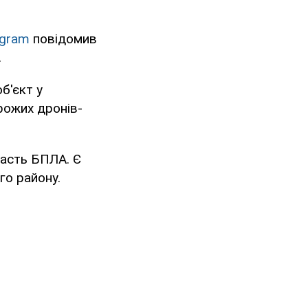
egram
повідомив
.
б'єкт у
рожих дронів-
ласть БПЛА. Є
го району.