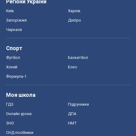
Регіони України
Київ
Харків
Запоріжжя
Дніпро
Черкаси
Спорт
Футбол
Баскетбол
Хокей
Бокс
Формула-1
Моя школа
ГДЗ
Підручники
Онлайн уроки
ДПА
ЗНО
НМТ
СНД посібники