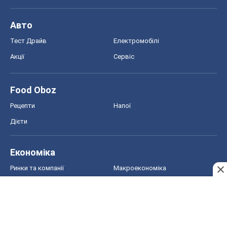
Авто
Тест Драйв
Електромобілі
Акції
Сервіс
Food Oboz
Рецепти
Напої
Дієти
Економіка
Ринки та компанії
Макроекономіка
MedOboz
Новини медицини
MAMACLUB