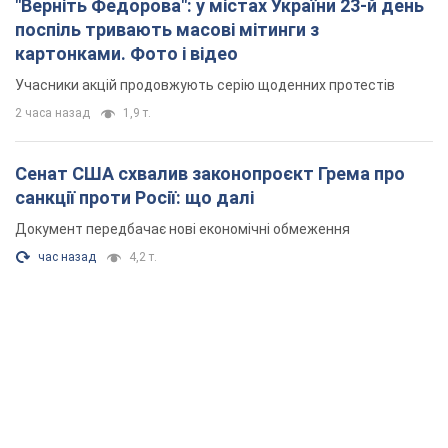
"Верніть Федорова": у містах України 23-й день
поспіль тривають масові мітинги з
картонками. Фото і відео
Учасники акцій продовжують серію щоденних протестів
2 часа назад
1,9 т.
Сенат США схвалив законопроєкт Грема про
санкції проти Росії: що далі
Документ передбачає нові економічні обмеження
час назад
4,2 т.