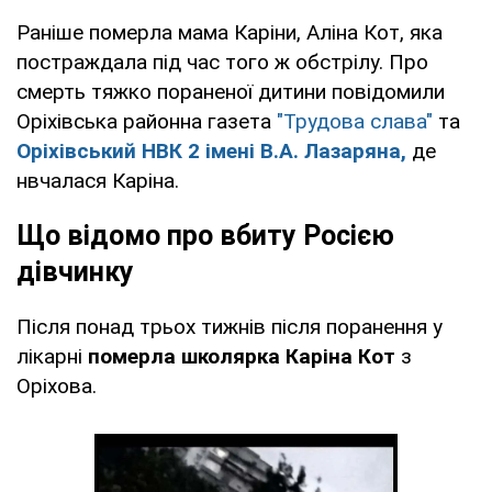
Раніше померла мама Каріни, Аліна Кот, яка
постраждала під час того ж обстрілу. Про
смерть тяжко пораненої дитини повідомили
Оріхівська районна газета
"Трудова слава"
та
Оріхівський НВК 2 імені В.А. Лазаряна,
де
нвчалася Каріна.
Що відомо про вбиту Росією
дівчинку
Після понад трьох тижнів після поранення у
лікарні
померла школярка Каріна Кот
з
Оріхова.