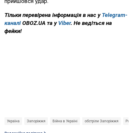
прийшовся удар.
Тільки перевірена інформація в нас у
Telegram-
каналі
OBOZ.UA та у
Viber
. Не ведіться на
фейки!
Україна
Запоріжжя
Війна в Україні
обстріли Запоріжжя
Росі