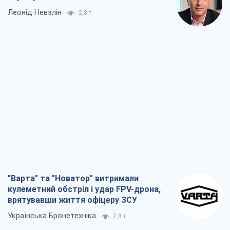
Леонід Невзлін
2,8 т.
"Варта" та "Новатор" витримали
кулеметний обстріл і удар FPV-дрона,
врятувавши життя офіцеру ЗСУ
Українська Бронетехніка
2,8 т.