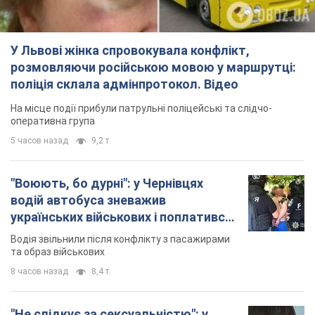
У Львові жінка спровокувала конфлікт,
розмовляючи російською мовою у маршрутці:
поліція склала адмінпротокол. Відео
На місце події прибули патрульні поліцейські та слідчо-
оперативна група
5 часов назад
9,2 т.
"Воюють, бо дурні": у Чернівцях
водій автобуса зневажив
українських військових і поплатився.
Відео
Водія звільнили після конфлікту з пасажирами
та образ військових
8 часов назад
8,4 т.
"Не слідкує за сексуальністю": у