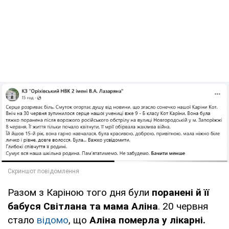
Разом з Каріною того дня були
поранені й її
бабуся Світлана та мама Аліна
. 20 червня
стало
відомо
, що
Аліна померла у лікарні.