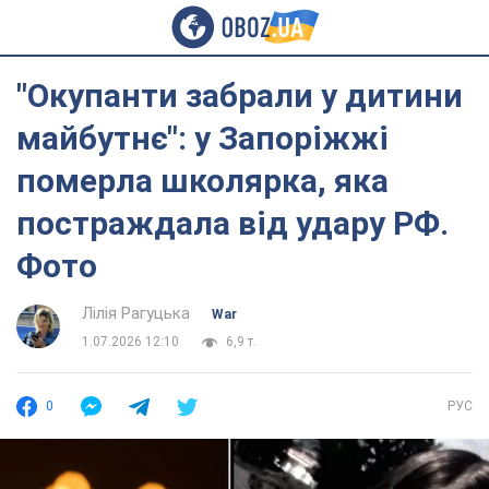
"Окупанти забрали у дитини
майбутнє": у Запоріжжі
померла школярка, яка
постраждала від удару РФ.
Фото
Лілія Рагуцька
War
1.07.2026 12:10
6,9 т.
0
РУС