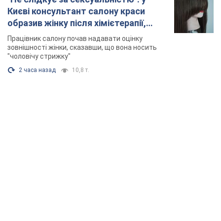
Києві консультант салону краси
образив жінку після хімієтерапії,
розгорівся скандал. Фото
Працівник салону почав надавати оцінку
зовнішності жінки, сказавши, що вона носить
"чоловічу стрижку"
2 часа назад
10,8 т.