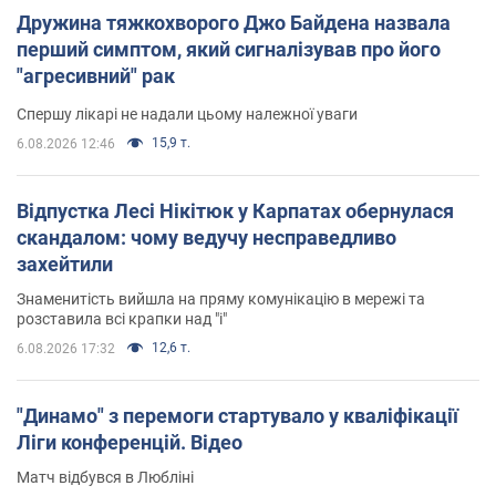
Дружина тяжкохворого Джо Байдена назвала
перший симптом, який сигналізував про його
"агресивний" рак
Спершу лікарі не надали цьому належної уваги
15,9 т.
6.08.2026 12:46
Відпустка Лесі Нікітюк у Карпатах обернулася
скандалом: чому ведучу несправедливо
захейтили
Знаменитість вийшла на пряму комунікацію в мережі та
розставила всі крапки над "і"
12,6 т.
6.08.2026 17:32
"Динамо" з перемоги стартувало у кваліфікації
Ліги конференцій. Відео
Матч відбувся в Любліні