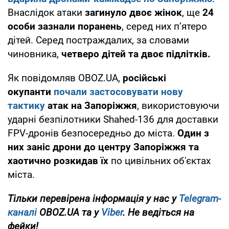
Внаслідок атаки
загинуло
двоє жінок
, ще
24
особи зазнали поранень
, серед них пʼятеро
дітей. Серед постраждалих, за словами
чиновника,
четверо дітей та двоє підлітків.
Як повідомляв OBOZ.UA,
ро
сійські
окупанти
почали застосовувати нову
тактику
атак на Запоріжжя
, використовуючи
ударні безпілотники Shahed-136 для доставки
FPV-дронів безпосередньо до міста.
Один з
них заніс дрони до центру Запоріжжя та
хаотично розкидав їх
по цивільних об'єктах
міста.
Тільки перевірена інформація у нас у
Telegram-
каналі
OBOZ.UA та у
Viber
. Не ведіться на
фейки!