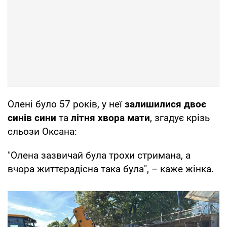
Олені було 57 років, у неї
залишилися двоє
синів сини
та
літня хвора мати
, згадує крізь
сльози Оксана:
"Олена зазвичай була трохи стримана, а
вчора життєрадісна така була", – каже жінка.