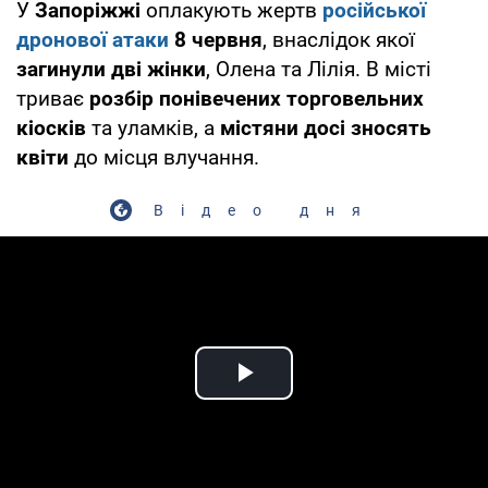
У
Запоріжжі
оплакують жертв
російської
дронової атаки
8 червня
, внаслідок якої
загинули дві жінки
, Олена та Лілія. В місті
триває
розбір понівечених торговельних
кіосків
та уламків, а
містяни досі зносять
квіти
до місця влучання.
Відео дня
Play Video