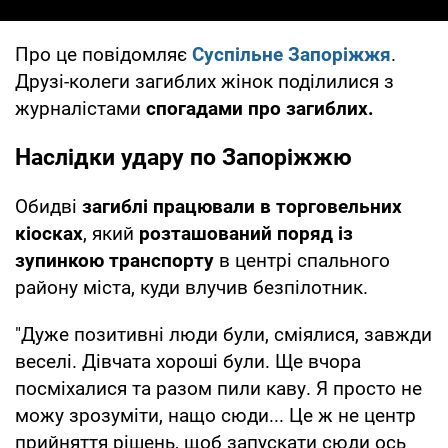
Про це повідомляє
Суспільне Запоріжжя
.
Друзі-колеги загиблих жінок поділилися з
журналістами
спогадами про загиблих.
Наслідки удару по Запоріжжю
Обидві
загиблі працювали в торговельних
кіосках
, який
розташований поряд із
зупинкою транспорту
в центрі спального
району міста, куди влучив безпілотник.
"Дуже позитивні люди були, сміялися, завжди
веселі. Дівчата хороші були. Ще вчора
посміхалися та разом пили каву. Я просто не
можу зрозуміти, нащо сюди... Це ж не центр
прийняття рішень, щоб запускати сюди ось