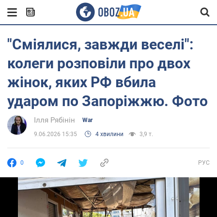
"Сміялися, завжди веселі":
колеги розповіли про двох
жінок, яких РФ вбила
ударом по Запоріжжю. Фото
Ілля Рябінін
War
9.06.2026 15:35
4 хвилини
3,9 т.
0
РУС