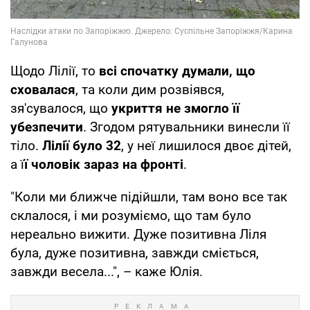
Щодо Лілії, то
всі спочатку думали, що
сховалася
, та коли дим розвіявся,
зя'сувалося, що
укриття не змогло її
убезпечити
. Згодом рятувальники винесли її
тіло.
Лілії було 32
, у неї лишилося двоє дітей,
а ї
ї чоловік зараз на фронті
.
"Коли ми ближче підійшли, там воно все так
склалося, і ми розуміємо, що там було
нереально вижити. Дуже позитивна Ліля
була, дуже позитивна, завжди сміється,
завжди весела...", – каже Юлія.