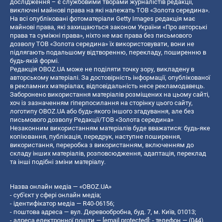
дослідження – є службовими творами журналістів редакції,
виключні майнові права на які належать ТОВ «Золота середина».
На всі опубліковані фотоматеріали Getty Images редакція має
майнові права, які захищаються законом України «Про авторські
права та суміжні права», ніхто не має права без письмового
дозволу ТОВ «Золота середина» їх використовувати, вони не
підлягають подальшому відтворенню, перекладу, поширенню в
будь-якій формі.
Редакція OBOZ.UA може не поділяти точку зору, викладену в
авторському матеріалі. За достовірність інформації, опублікованої
в рекламних матеріалах, відповідальність несе рекламодавець.
Заборонено використання матеріалів розміщених на цьому сайті,
хоч із зазначенням гіперпосилання на сторінку цього сайту,
логотипу OBOZ.UA або будь-якого іншого згадування, але без
письмового дозволу Редакції/ТОВ «Золота середина»
Незаконним використанням матеріалів буде вважатися: будь-яке
копiювання, публiкацiя, передрук, наступне поширення,
використання, переробка з використанням, включенням до
складу інших матеріалів, розповсюдження, адаптація, переклад
та інші подібні зміни матеріалу.
Назва онлайн медіа — «OBOZ.UA»
- суб'єкт у сфері онлайн медіа;
- ідентифікатор медіа — R40-06156;
- поштова адреса — вул. Деревообробна, буд. 7, м. Київ, 01013;
- адреса електронної пошти —
[email protected]
; - телефон — (044)