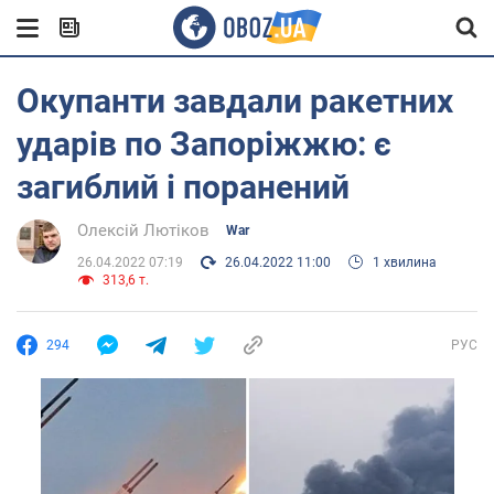
Окупанти завдали ракетних
ударів по Запоріжжю: є
загиблий і поранений
Олексій Лютіков
War
26.04.2022 07:19
26.04.2022 11:00
1 хвилина
313,6 т.
294
РУС