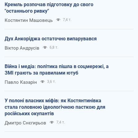
Кремль розпочав підготовку до свого
"останнього ривку"
Костянтин Машовець
7,4 т.
Дух Анкоріджа остаточно випарувався
Віктор Андрусів
6,8 т.
Війна і медіа: політика пішла в соцмережі, а
ЗМІ грають за правилами ютуб
Павло Казарін
3,6 т.
У полоні власних міфів: як Костянтинівка
стала головною ідеологічною пасткою для
російських окупантів
Дмитро Снєгирьов
7,4 т.