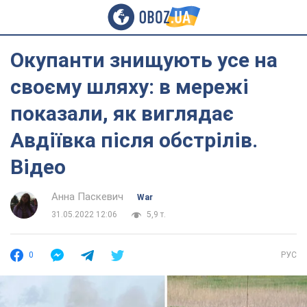
Окупанти знищують усе на
своєму шляху: в мережі
показали, як виглядає
Авдіївка після обстрілів.
Відео
Анна Паскевич
War
31.05.2022 12:06
5,9 т.
0
РУС