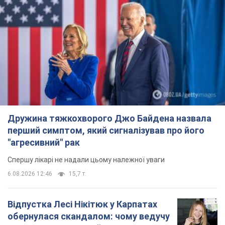
Дружина тяжкохворого Джо Байдена назвала
перший симптом, який сигналізував про його
"агресивний" рак
Спершу лікарі не надали цьому належної уваги
6.08.2026 12:46
15,7 т.
Відпустка Лесі Нікітюк у Карпатах
обернулася скандалом: чому ведучу