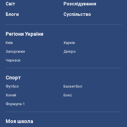
Черкаси
Спорт
Футбол
Баскетбол
Хокей
Бокс
Формула-1
Моя школа
ГДЗ
Підручники
Онлайн уроки
ДПА
ЗНО
НМТ
СНД посібники
Авто
Тест Драйв
Електромобілі