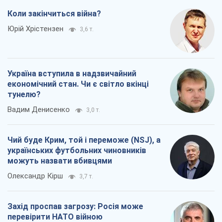
Вадим Денисенко
3,0 т.
Чий буде Крим, той і переможе (NSJ), а
українських футбольних чиновників
можуть назвати вбивцями
Олександр Кірш
3,7 т.
Захід проспав загрозу: Росія може
перевірити НАТО війною
Леонід Невзлін
6,5 т.
Всі думки