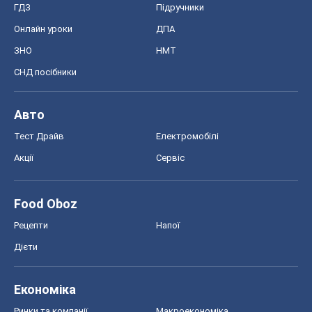
Акції
Сервіс
Food Oboz
Рецепти
Напої
Дієти
Економіка
Ринки та компанії
Макроекономіка
MedOboz
Новини медицини
MAMACLUB
Шоу
Афіша
Плітки