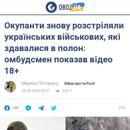
Окупанти знову розстріляли
українських військових, які
здавалися в полон:
омбудсмен показав відео
18+
Марина Погорілко
Війна проти Росії
25.02.2024 20:57
24,1 т.
199
РУС