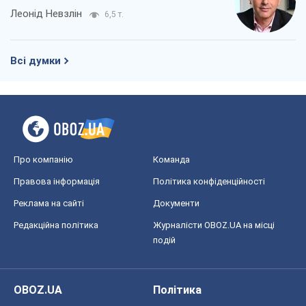
Про компанію
Команда
Правова інформація
Політика конфіденційності
Реклама на сайті
Документи
Редакційна політика
Журналісти OBOZ.UA на місці
подій
OBOZ.UA
Політика
Світ
Розслідування
Блоги
Суспільство
Регіони України
Київ
Харків
Запоріжжя
Дніпро