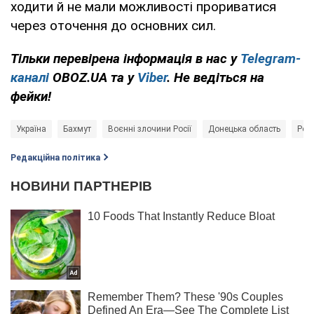
ходити й не мали можливості прориватися
через оточення до основних сил.
Тільки перевірена інформація в нас у
Telegram-
каналі
OBOZ.UA та у
Viber
. Не ведіться на
фейки!
Україна
Бахмут
Воєнні злочини Росії
Донецька область
Росі
Редакційна політика