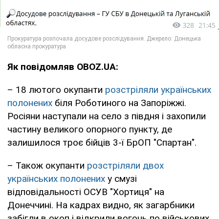
Як повідомляв OBOZ.UA:
– 18 лютого окупанти
розстріляли українських
полонених
біля Роботиного на Запоріжжі.
Росіяни наступали на село з півдня і захопили
частину великого опорного пункту, де
залишилося троє бійців 3-ї БрОП "Спартан".
– Також окупанти
розстріляли двох
українських полонених
у смузі
відповідальності ОСУВ "Хортиця" на
Донеччині. На кадрах видно, як загарбники
забігли в окоп і відкрили вогонь по військових,