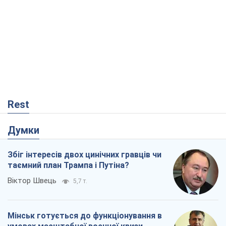
Rest
Думки
Збіг інтересів двох цинічних гравців чи
таємний план Трампа і Путіна?
Віктор Швець
5,7 т.
Мінськ готується до функціонування в
умовах масштабної воєнної кризи
Олександр Левченко
11,3 т.
Ні зброї, ні людей: як Лукашенко будує
нову армію
Ігар Тишкевич
6,7 т.