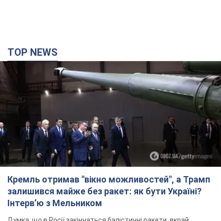
Кремль отримав "вікно можливостей", а Трамп
залишився майже без ракет: як бути Україні?
Інтерв’ю з Мельником
Думка, що в Росії закінчаться балістичні ракети, вкрай
небезпечна, наголосив експерт
4 часа назад
22,6 т.
Україна має домовленості на щомісячну
поставку ракет до Patriot від США: Зеленський
розкрив подробиці
Київ також веде активні переговори з європейськими