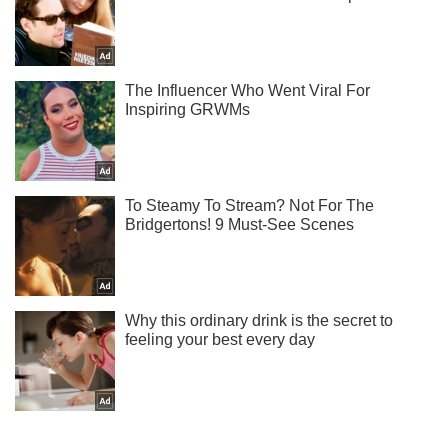
Підпишись на наш Telegram. Надсилаємо лише "гарячі"