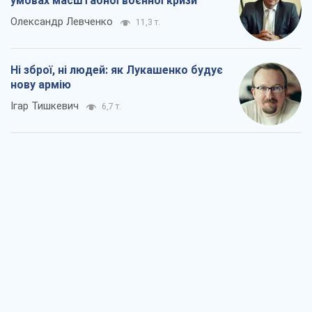
Коли закінчиться війна?
Юрій Хрістензен
3,6 т.
Україна вступила в надзвичайний
економічний стан. Чи є світло вкінці
тунелю?