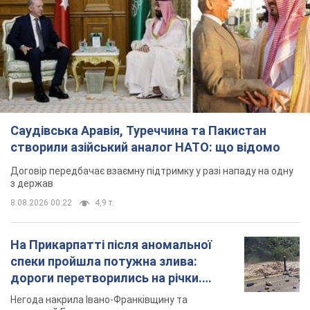
створили азійський аналог НАТО: що відомо
Договір передбачає взаємну підтримку у разі нападу на одну
з держав
8.08.2026 00:22
4,9 т.
На Прикарпатті після аномальної
спеки пройшла потужна злива:
дороги перетворились на річки.
Відео
Негода накрила Івано-Франківщину та
курортний Буковель
6 часов назад
12,4 т.
Хорватія принизила збірну Росії зі
спортивної гімнастики, офіційно не
допустивши до чемпіонату Європи
основних спортсменів
Турнір відбудеться в Загребі з 13 по 23 серпня