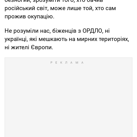
російський світ, може лише той, хто сам
прожив окупацію.
Не розуміли нас, біженців з ОРДЛО, ні
українці, які мешкають на мирних територіях,
ні жителі Європи.