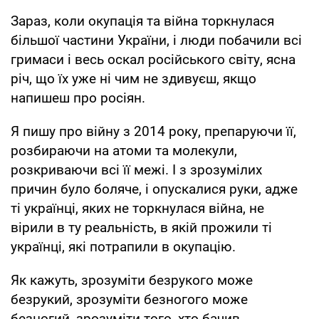
Зараз, коли окупація та війна торкнулася
більшої частини України, і люди побачили всі
гримаси і весь оскал російського світу, ясна
річ, що їх уже ні чим не здивуєш, якщо
напишеш про росіян.
Я пишу про війну з 2014 року, препаруючи її,
розбираючи на атоми та молекули,
розкриваючи всі її межі. І з зрозумілих
причин було боляче, і опускалися руки, адже
ті українці, яких не торкнулася війна, не
вірили в ту реальність, в якій прожили ті
українці, які потрапили в окупацію.
Як кажуть, зрозуміти безрукого може
безрукий, зрозуміти безногого може
безногий, зрозуміти того, хто бачив