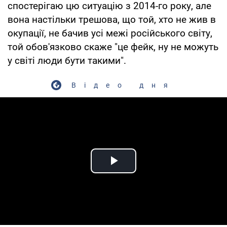
спостерігаю цю ситуацію з 2014-го року, але
вона настільки трешова, що той, хто не жив в
окупації, не бачив усі межі російського світу,
той обов'язково скаже "це фейк, ну не можуть
у світі люди бути такими".
Відео дня
Play Video