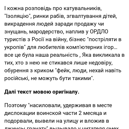
І кожна розповідь про катувальників,
"Ізоляцію", ринки рабів, згвалтування дітей,
викрадення людей заради продажу чи
знущань, мародерство, наплив у ОРДЛО
туристів з Росії на війну, бізнес "постріляти в
укропів" для любителів комп'ютерних ігор…
все це була наша реальність , Яка викликала в
тих, хто з нею не стикався лише недовіру,
обурення з криком "фейк, люди, нехай навіть
російські, не можуть бути такими".
Далі текст мовою оригіналу.
Поэтому "насиловали, удерживая в месте
дислокации воинской части 2 месяца и
подорвали, вывели на улицу и вложив в
джинсы гранату" вызывало у читателя смех,