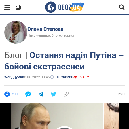
Олена Степова
Письменниця, блогер, юрист
Блог |
Остання надія Путіна –
бойові екстрасенси
War / Думки
8.06.2022 08:45
13 хвилин
58,5 т.
211
РУС