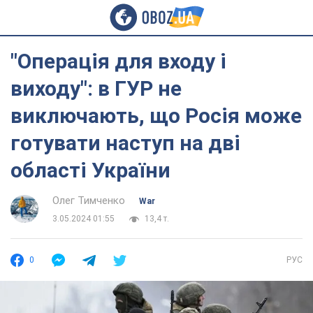
"Операція для входу і
виходу": в ГУР не
виключають, що Росія може
готувати наступ на дві
області України
Олег Тимченко
War
3.05.2024 01:55
13,4 т.
0
РУС