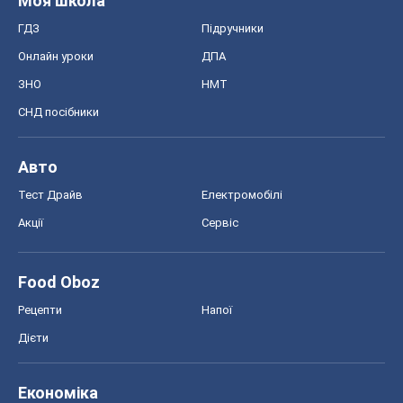
Моя школа
ГДЗ
Підручники
Онлайн уроки
ДПА
ЗНО
НМТ
СНД посібники
Авто
Тест Драйв
Електромобілі
Акції
Сервіс
Food Oboz
Рецепти
Напої
Дієти
Економіка