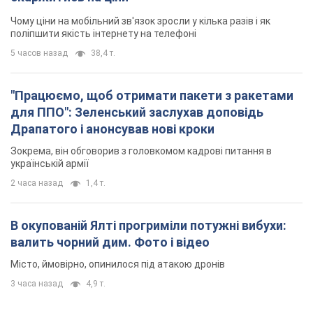
Чому ціни на мобільний зв'язок зросли у кілька разів і як
поліпшити якість інтернету на телефоні
5 часов назад
38,4 т.
"Працюємо, щоб отримати пакети з ракетами
для ППО": Зеленський заслухав доповідь
Драпатого і анонсував нові кроки
Зокрема, він обговорив з головкомом кадрові питання в
українській армії
2 часа назад
1,4 т.
В окупованій Ялті прогриміли потужні вибухи:
валить чорний дим. Фото і відео
Місто, ймовірно, опинилося під атакою дронів
3 часа назад
4,9 т.