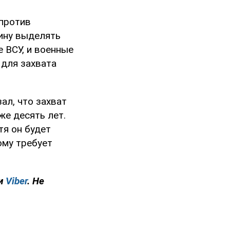
 против
ину выделять
 ВСУ, и военные
 для захвата
ал, что захват
же десять лет.
отя он будет
ому требует
и
Viber
. Не