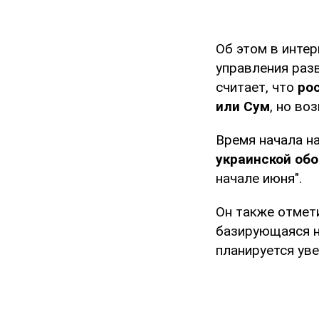
Об этом в инте
управления раз
считает, что
ро
или Сум
, но во
Время начала н
украинской обо
начале июня".
Он также отмет
базирующаяся н
планируется уве