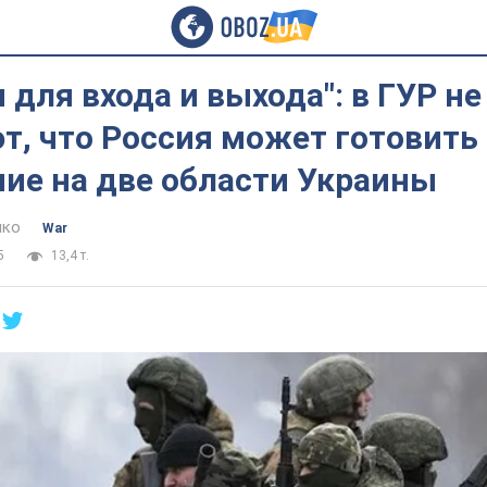
 для входа и выхода": в ГУР не
т, что Россия может готовить
ие на две области Украины
нко
War
5
13,4 т.