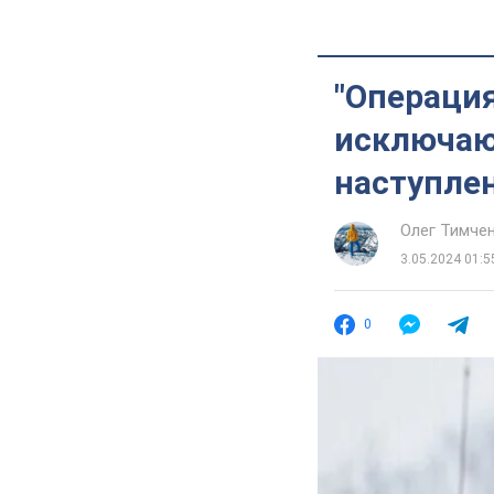
"Операция
исключаю
наступлен
Олег Тимче
3.05.2024 01:5
0