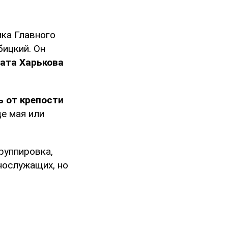
ка Главного
ицкий. Он
вата Харькова
ь от крепости
це мая или
руппировка,
нослужащих, но