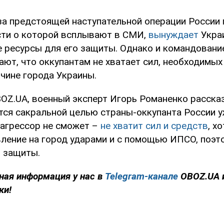
за предстоящей наступательной операции России
сти о которой всплывают в СМИ,
вынуждает
Укра
 ресурсы для его защиты. Однако и командование
ют, что оккупантам не хватает сил, необходимых
чине города Украины.
OZ.UA, военный эксперт Игорь Романенко рассказ
тся сакральной целью страны-оккупанта России у
 агрессор не сможет –
не хватит сил и средств
, х
ление на город ударами и с помощью ИПСО, поэт
 защиты.
ная информация у нас в
Telegram-канале
OBOZ.UA 
ки!