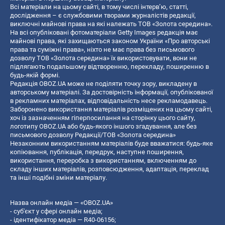
Всі матеріали на цьому сайті, в тому числі інтерв’ю, статті,
дослідження – є службовими творами журналістів редакції,
виключні майнові права на які належать ТОВ «Золота середина».
На всі опубліковані фотоматеріали Getty Images редакція має
майнові права, які захищаються законом України «Про авторські
права та суміжні права», ніхто не має права без письмового
дозволу ТОВ «Золота середина» їх використовувати, вони не
підлягають подальшому відтворенню, перекладу, поширенню в
будь-якій формі.
Редакція OBOZ.UA може не поділяти точку зору, викладену в
авторському матеріалі. За достовірність інформації, опублікованої
в рекламних матеріалах, відповідальність несе рекламодавець.
Заборонено використання матеріалів розміщених на цьому сайті,
хоч із зазначенням гіперпосилання на сторінку цього сайту,
логотипу OBOZ.UA або будь-якого іншого згадування, але без
письмового дозволу Редакції/ТОВ «Золота середина»
Незаконним використанням матеріалів буде вважатися: будь-яке
копiювання, публiкацiя, передрук, наступне поширення,
використання, переробка з використанням, включенням до
складу інших матеріалів, розповсюдження, адаптація, переклад
та інші подібні зміни матеріалу.
Назва онлайн медіа — «OBOZ.UA»
- суб'єкт у сфері онлайн медіа;
- ідентифікатор медіа — R40-06156;