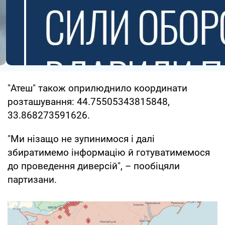
"Атеш" також оприлюднило координати
розташування: 44.75505343815848,
33.868273591626.
"Ми нізащо не зупинимося і далі
збиратимемо інформацію й готуватимемося
до проведення диверсій", – пообіцяли
партизани.