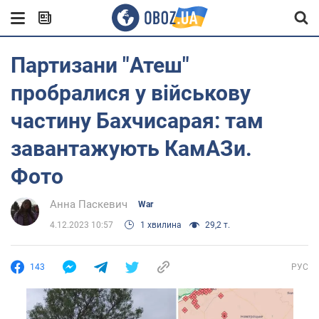
Партизани "Атеш"
пробралися у військову
частину Бахчисарая: там
завантажують КамАЗи.
Фото
Анна Паскевич
War
4.12.2023 10:57
1 хвилина
29,2 т.
143
РУС