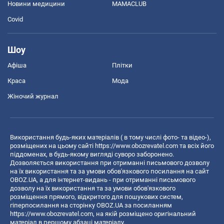
Новини медицини
MAMACLUB
Covid
Шоу
Афіша
Плітки
Краса
Мода
Жіночий журнал
Використання будь-яких матеріалів ( в тому числі фото- та відео-),
розміщених на цьому сайті
https://www.obozrevatel.com
та всіх його
піддоменах, в будь-якому вигляді суворо заборонено.
Дозволяється використання при отриманні письмового дозволу
на їх використання та за умови обов'язкового посилання на сайт
OBOZ.UA, а для інтернет-видань - при отриманні письмового
дозволу на їх використання та за умови обов'язкового
розміщення прямого, відкритого для пошукових систем,
гіперпосилання на сторінку OBOZ.UA за посиланням
https://www.obozrevatel.com
, на якій розміщено оригінальний
матеріал в першому абзаці матеріалу.