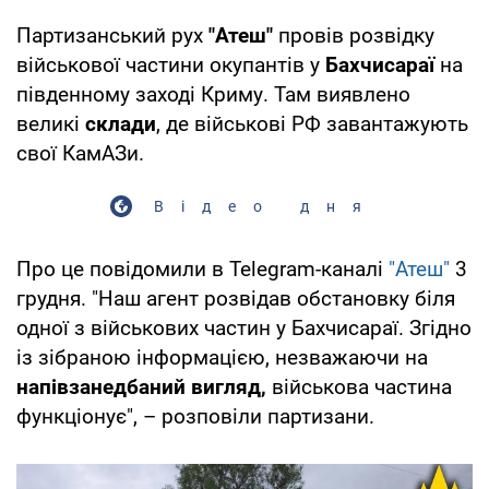
Партизанський рух
"Атеш"
провів розвідку
військової частини окупантів у
Бахчисараї
на
південному заході Криму. Там виявлено
великі
склади
, де військові РФ завантажують
свої КамАЗи.
Відео дня
Про це повідомили в Telegram-каналі
"Атеш"
3
грудня. "Наш агент розвідав обстановку біля
одної з військових частин у Бахчисараї. Згідно
із зібраною інформацією, незважаючи на
напівзанедбаний вигляд,
військова частина
функціонує", – розповіли партизани.