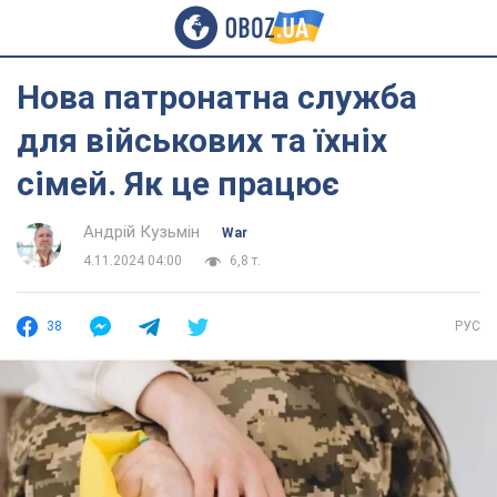
Нова патронатна служба
для військових та їхніх
сімей. Як це працює
Андрій Кузьмін‎
War
4.11.2024 04:00
6,8 т.
38
РУС