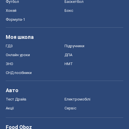
Футбол
Баскетбол
Хокей
Бокс
Формула-1
Моя школа
ГДЗ
Підручники
Онлайн уроки
ДПА
ЗНО
НМТ
СНД посібники
Авто
Тест Драйв
Електромобілі
Акції
Сервіс
Food Oboz