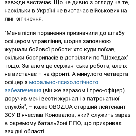
завжди вистачає. Що не дивно з огляду на те,
наскільки в Україні не вистачає військових на
лінії зіткнення.
"Мене після поранення призначили до штабу
офіцером управління, щодня заповнюю
журнали бойової роботи: хто куди поїхав,
скільки боєприпасів відстріляли по "Шахедах"
тощо. Загалом це сержантська робота, але їх
не вистачає – на фронті. А минулого четверга
офіцер з
морально-психологічного
забезпечення
(він же заразом і прес-офіцер)
доручив мені вести журнал і з патронатної
служби", – каже OBOZ.UA старший лейтенант
ЗСУ В'ячеслав Коновалов, який служить зараз
в окремому батальйоні ППО, що прикриває
західні області.