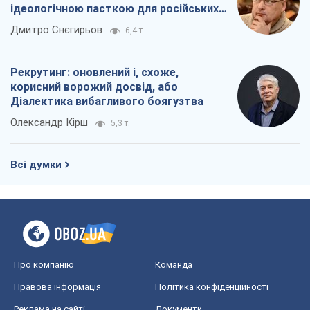
ідеологічною пасткою для російських
окупантів
Дмитро Снєгирьов
6,4 т.
Рекрутинг: оновлений і, схоже,
корисний ворожий досвід, або
Діалектика вибагливого боягузтва
Олександр Кірш
5,3 т.
Всі думки
Про компанію
Команда
Правова інформація
Політика конфіденційності
Реклама на сайті
Документи