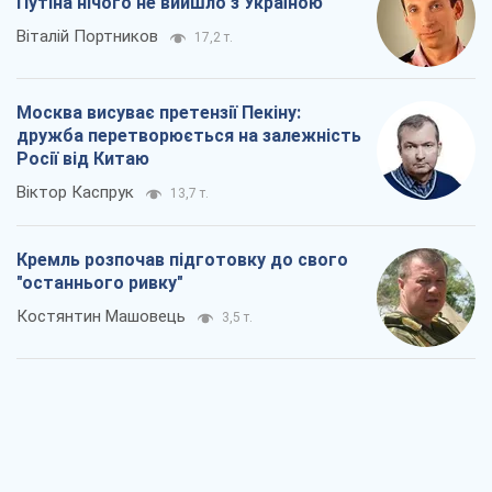
Путіна нічого не вийшло з Україною
Віталій Портников
17,2 т.
Москва висуває претензії Пекіну:
дружба перетворюється на залежність
Росії від Китаю
Віктор Каспрук
13,7 т.
Кремль розпочав підготовку до свого
"останнього ривку"
Костянтин Машовець
3,5 т.