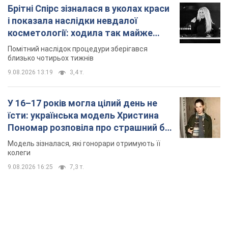
Брітні Спірс зізналася в уколах краси
і показала наслідки невдалої
косметології: ходила так майже
місяць
Помітний наслідок процедури зберігався
близько чотирьох тижнів
9.08.2026 13:19
3,4 т.
У 16–17 років могла цілий день не
їсти: українська модель Христина
Пономар розповіла про страшний бік
модельної кар’єри
Модель зізналася, які гонорари отримують її
колеги
9.08.2026 16:25
7,3 т.