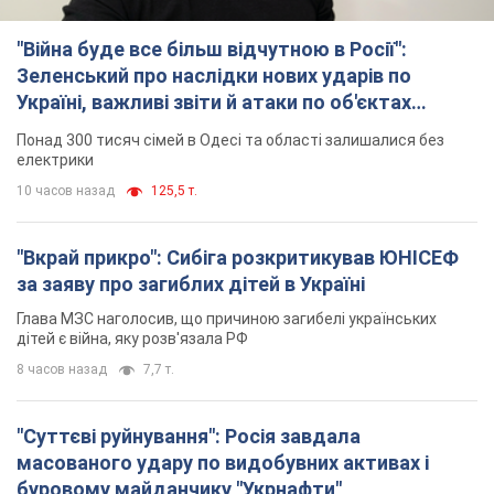
"Війна буде все більш відчутною в Росії":
Зеленський про наслідки нових ударів по
Україні, важливі звіти й атаки по об'єктах
ворога. Відео
Понад 300 тисяч сімей в Одесі та області залишалися без
електрики
10 часов назад
125,5 т.
"Вкрай прикро": Сибіга розкритикував ЮНІСЕФ
за заяву про загиблих дітей в Україні
Глава МЗС наголосив, що причиною загибелі українських
дітей є війна, яку розв'язала РФ
8 часов назад
7,7 т.
"Суттєві руйнування": Росія завдала
масованого удару по видобувних активах і
буровому майданчику "Укрнафти"