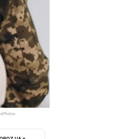
 OBOZ.UA в