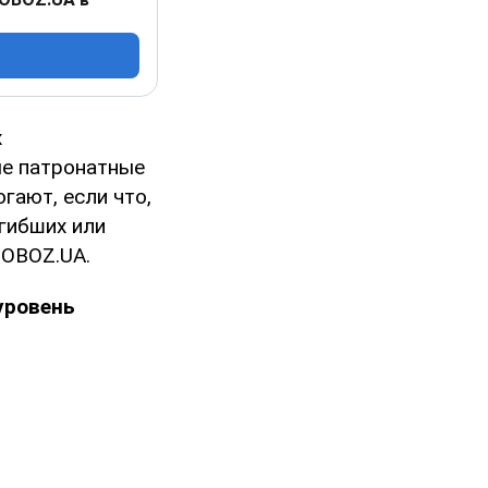
х
ые патронатные
гают, если что,
гибших или
 OBOZ.UA.
уровень