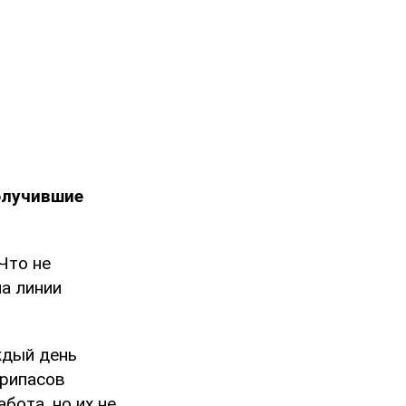
олучившие
Что не
на линии
ждый день
припасов
бота, но их не