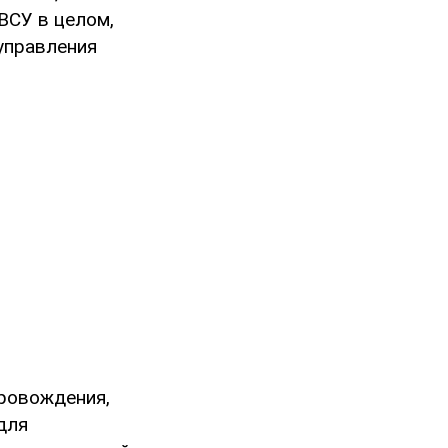
ВСУ в целом,
управления
провождения,
для