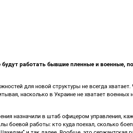
е будут работать бывшие пленные и военные, п
жностей для новой структуры не всегда хватает. 
итывая, насколько в Украине не хватает военных 
нения назначили в штаб офицером управления, ка
лы боевой работы: кто куда поехал, сколько бое
Шахедам" и так далее. Вообще, это сержантская ра