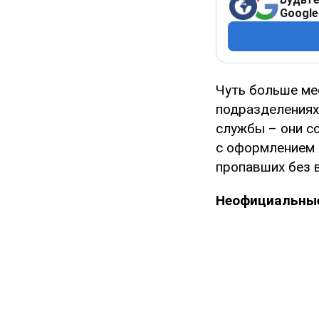
Google
Чуть больше мес
подразделениях
службы – они со
с оформлением 
пропавших без 
Неофициальные