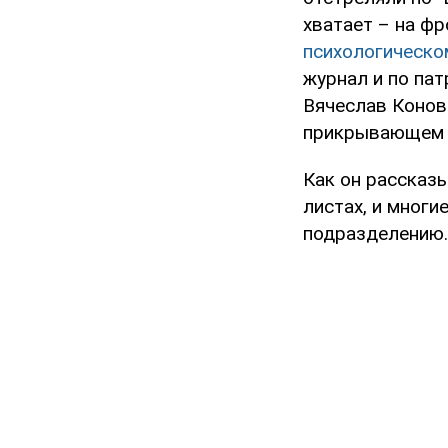
хватает – на ф
психологическо
журнал и по па
Вячеслав Конов
прикрывающем 
Как он рассказ
листах, и многи
подразделению.