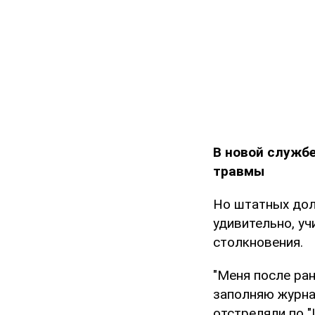
В новой служб
травмы
Но штатных дол
удивительно, уч
столкновения.
"Меня после ра
заполняю журна
отстреляли по "