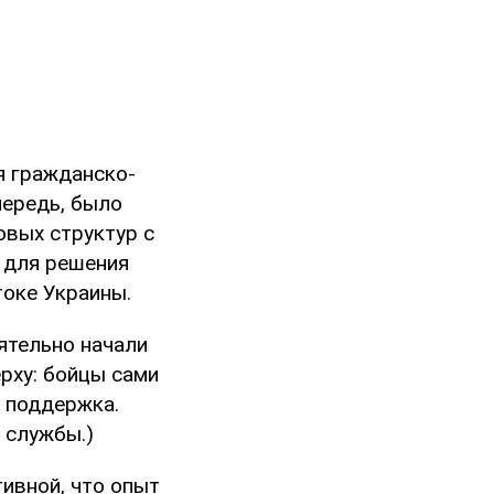
я гражданско-
чередь, было
овых структур с
 для решения
токе Украины.
ятельно начали
рху: бойцы сами
а поддержка.
 службы.)
ивной, что опыт