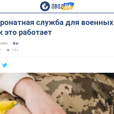
ронатная служба для военных 
к это работает
мин‎
War
0
6,8 т.