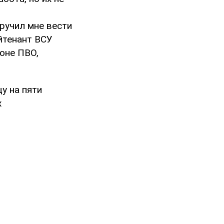
ручил мне вести
йтенант ВСУ
оне ПВО,
у на пяти
х