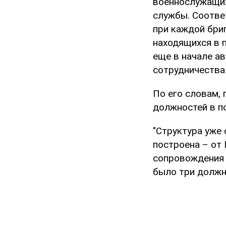
военнослужащих
службы. Соотве
при каждой бри
находящихся в п
еще в начале а
сотрудничества
По его словам,
должностей в п
"Структура уже
построена – от
сопровождения 
было три должно