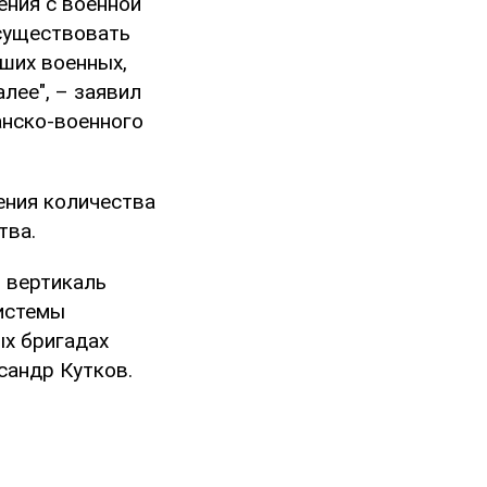
ения с военной
существовать
бших военных,
лее", – заявил
анско-военного
ения количества
тва.
я вертикаль
системы
х бригадах
сандр Кутков.