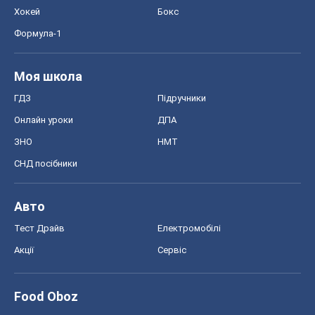
Хокей
Бокс
Формула-1
Моя школа
ГДЗ
Підручники
Онлайн уроки
ДПА
ЗНО
НМТ
СНД посібники
Авто
Тест Драйв
Електромобілі
Акції
Сервіс
Food Oboz