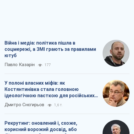
Війна і медіа: політика пішла в
соцмережі, а ЗМІ грають за правилами
ютуб
Павло Казарін
177
У полоні власних міфів: як
Костянтинівка стала головною
ідеологічною пасткою для російських
окупантів
Дмитро Снєгирьов
1,6 т.
Рекрутинг: оновлений і, схоже,
корисний ворожий досвід, або