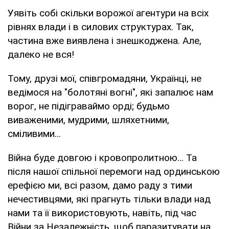
Уявіть собі скільки ворожої агентури на всіх
рівнях влади і в силових структурах. Так,
частина вже виявлена і знешкоджена. Але,
далеко не вся!
Тому, друзі мої, співгромадяни, Українці, не
ведімося на "болотяні вогні", які запалює нам
ворог, не підіграваймо орді; будьмо
виваженими, мудрими, шляхетними,
сміливими…
Війна буде довгою і кровопролитною… Та
після нашої спільної перемоги над ординською
ерефією ми, всі разом, дамо раду з тими
нечестивцями, які прагнуть тільки влади над
нами та її використовують, навіть, під час
Війни за Незалежність, щоб паразитувати на