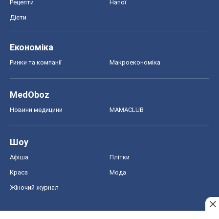
Рецепти
Напої
Дієти
Економіка
Ринки та компанії
Макроекономіка
MedOboz
Новини медицини
MAMACLUB
Шоу
Афіша
Плітки
Краса
Мода
Жіночий журнал