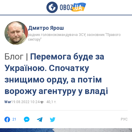
Дмитро Ярош
радник головнокомандувача ЗСУ, засновник "Правого
сектору"
Блог |
Перемога буде за
Україною. Спочатку
знищимо орду, а потім
ворожу агентуру у владі
War
19.08.2022 10:24
40,1 т.
21
РУС