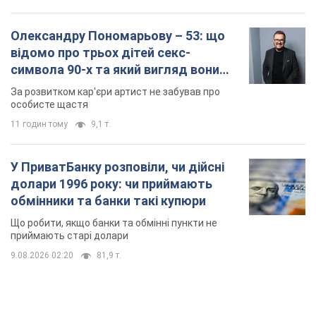
Олександру Пономарьову – 53: що
відомо про трьох дітей секс-
символа 90-х та який вигляд вони
мають
За розвитком кар'єри артист не забував про
особисте щастя
11 годин тому
9,1 т.
У ПриватБанку розповіли, чи дійсні
долари 1996 року: чи приймають
обмінники та банки такі купюри
Що робити, якщо банки та обмінні пункти не
приймають старі долари
9.08.2026 02:20
81,9 т.