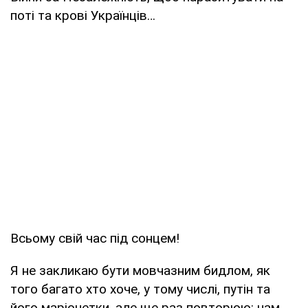
поті та крові Українців…
Всьому свій час під сонцем!
Я не закликаю бути мовчазним бидлом, як
того багато хто хоче, у тому числі, путін та
його маріонетки, але ще раз повторюю: нам