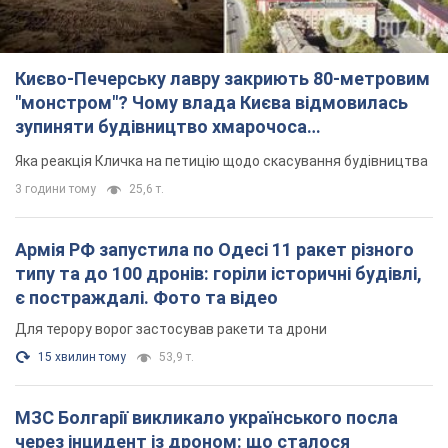
Києво-Печерську лавру закриють 80-метровим
"монстром"? Чому влада Києва відмовилась
зупиняти будівництво хмарочоса
"московського вірянина"
Яка реакція Кличка на петицію щодо скасування будівництва
3 години тому
25,6 т.
Армія РФ запустила по Одесі 11 ракет різного
типу та до 100 дронів: горіли історичні будівлі,
є постраждалі. Фото та відео
Для терору ворог застосував ракети та дрони
15 хвилин тому
53,9 т.
МЗС Болгарії викликало українського посла
через інцидент із дроном: що сталося