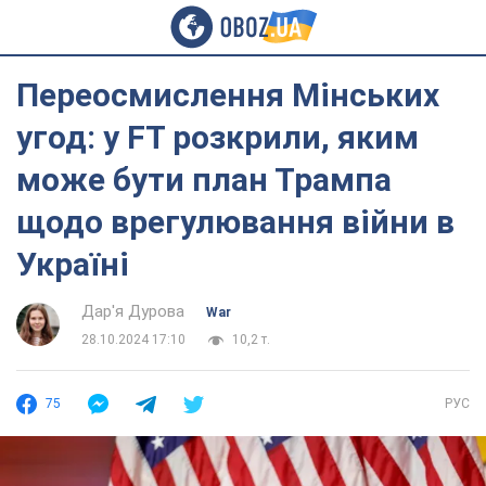
Переосмислення Мінських
угод: у FT розкрили, яким
може бути план Трампа
щодо врегулювання війни в
Україні
Дар'я Дурова
War
28.10.2024 17:10
10,2 т.
75
РУС