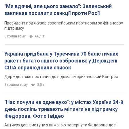
"Ми вдячні, але цього замало": Зеленський
закликав посилити санкції проти Росії
Президент подякував європейським партнерам за фінансову
підтримку
6 годин тому
66,1 т.
Україна придбала у Туреччини 70 балістичних
ракет і багато іншого озброєння: у Держдепі
США оприлюднили список
Держдеп вже поставив до відома американський Конгрес
3 години тому
8,5 т.
"Нас почули на одне вухо": у містах України 24-й
день поспіль тривають мітинги на підтримку
Федорова. Фото і відео
Антиурядові виступи з вимогою повернути Федорова досі