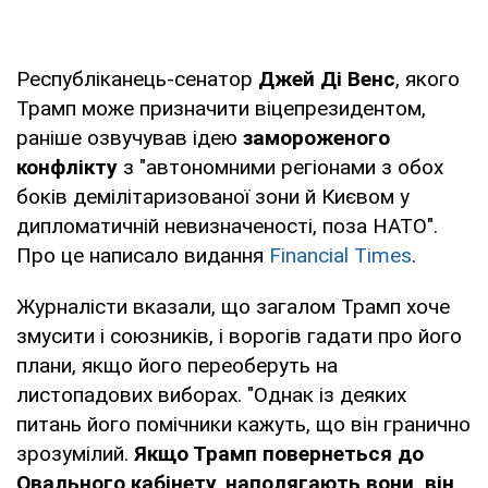
Республіканець-сенатор
Джей Ді Венс
, якого
Трамп може призначити віцепрезидентом,
раніше озвучував ідею
замороженого
конфлікту
з "автономними регіонами з обох
боків демілітаризованої зони й Києвом у
дипломатичній невизначеності, поза НАТО".
Про це написало видання
Financial Times
.
Журналісти вказали, що загалом Трамп хоче
змусити і союзників, і ворогів гадати про його
плани, якщо його переоберуть на
листопадових виборах. "Однак із деяких
питань його помічники кажуть, що він гранично
зрозумілий.
Якщо Трамп повернеться до
Овального кабінету, наполягають вони, він