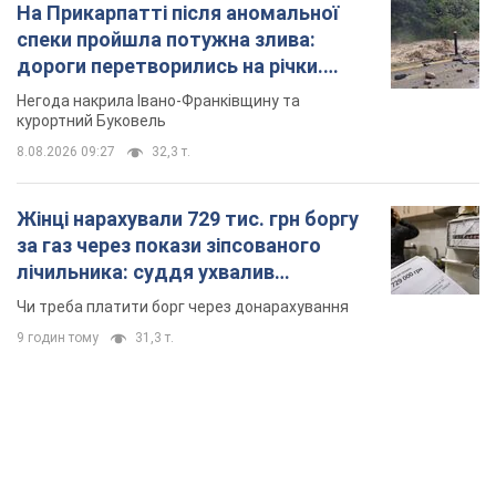
На Прикарпатті після аномальної
спеки пройшла потужна злива:
дороги перетворились на річки.
Відео
Негода накрила Івано-Франківщину та
курортний Буковель
8.08.2026 09:27
32,3 т.
Жінці нарахували 729 тис. грн боргу
за газ через покази зіпсованого
лічильника: суддя ухвалив
неочікуване рішення
Чи треба платити борг через донарахування
9 годин тому
31,3 т.