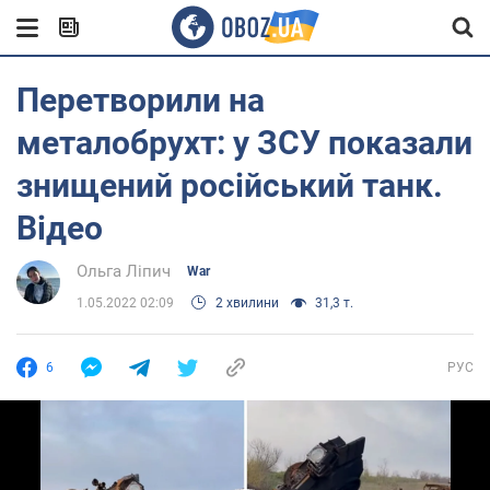
Перетворили на
металобрухт: у ЗСУ показали
знищений російський танк.
Відео
Ольга Ліпич
War
1.05.2022 02:09
2 хвилини
31,3 т.
6
РУС