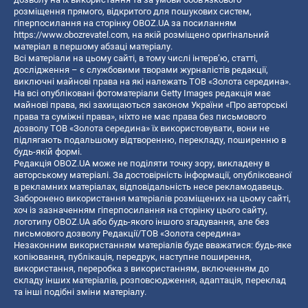
розміщення прямого, відкритого для пошукових систем,
гіперпосилання на сторінку OBOZ.UA за посиланням
https://www.obozrevatel.com
, на якій розміщено оригінальний
матеріал в першому абзаці матеріалу.
Всі матеріали на цьому сайті, в тому числі інтерв’ю, статті,
дослідження – є службовими творами журналістів редакції,
виключні майнові права на які належать ТОВ «Золота середина».
На всі опубліковані фотоматеріали Getty Images редакція має
майнові права, які захищаються законом України «Про авторські
права та суміжні права», ніхто не має права без письмового
дозволу ТОВ «Золота середина» їх використовувати, вони не
підлягають подальшому відтворенню, перекладу, поширенню в
будь-якій формі.
Редакція OBOZ.UA може не поділяти точку зору, викладену в
авторському матеріалі. За достовірність інформації, опублікованої
в рекламних матеріалах, відповідальність несе рекламодавець.
Заборонено використання матеріалів розміщених на цьому сайті,
хоч із зазначенням гіперпосилання на сторінку цього сайту,
логотипу OBOZ.UA або будь-якого іншого згадування, але без
письмового дозволу Редакції/ТОВ «Золота середина»
Незаконним використанням матеріалів буде вважатися: будь-яке
копiювання, публiкацiя, передрук, наступне поширення,
використання, переробка з використанням, включенням до
складу інших матеріалів, розповсюдження, адаптація, переклад
та інші подібні зміни матеріалу.