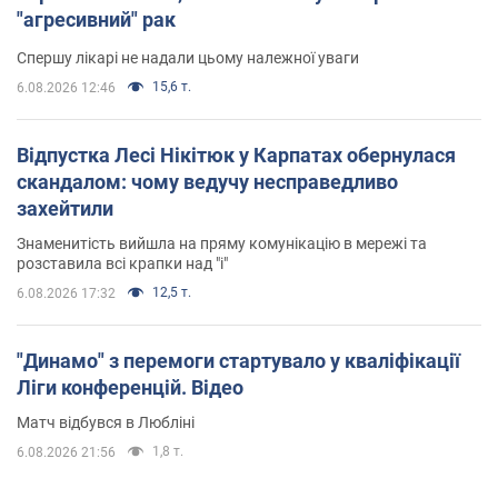
"агресивний" рак
Спершу лікарі не надали цьому належної уваги
15,6 т.
6.08.2026 12:46
Відпустка Лесі Нікітюк у Карпатах обернулася
скандалом: чому ведучу несправедливо
захейтили
Знаменитість вийшла на пряму комунікацію в мережі та
розставила всі крапки над "і"
12,5 т.
6.08.2026 17:32
"Динамо" з перемоги стартувало у кваліфікації
Ліги конференцій. Відео
Матч відбувся в Любліні
1,8 т.
6.08.2026 21:56