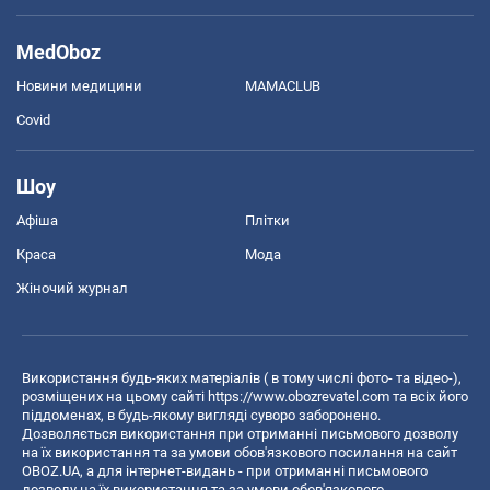
MedOboz
Новини медицини
MAMACLUB
Covid
Шоу
Афіша
Плітки
Краса
Мода
Жіночий журнал
Використання будь-яких матеріалів ( в тому числі фото- та відео-),
розміщених на цьому сайті
https://www.obozrevatel.com
та всіх його
піддоменах, в будь-якому вигляді суворо заборонено.
Дозволяється використання при отриманні письмового дозволу
на їх використання та за умови обов'язкового посилання на сайт
OBOZ.UA, а для інтернет-видань - при отриманні письмового
дозволу на їх використання та за умови обов'язкового