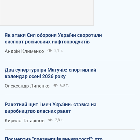
Як атаки Сил оборони України скоротили
експорт російських нафтопродуктів
Андрій Клименко
2,1 т.
Два супертурніри Магучіх: спортивний
календар осені 2026 року
Олександр Липенко
6,0 т.
Ракетний щит і меч України: ставка на
виробництво власних ракет
Кирило Татарінов
2,8 т.
Посмертна "презумпція винуватості": хто