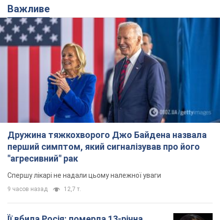
Важливе
Дружина тяжкохворого Джо Байдена назвала
перший симптом, який сигналізував про його
"агресивний" рак
Спершу лікарі не надали цьому належної уваги
9 часов назад
12,7 т.
Її вбила Росія: померла 13-річна