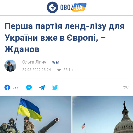
Перша партія ленд-лізу для
України вже в Європі, –
Жданов
Ольга Ліпич
War
29.05.2022 03:24
55,1 т.
397
РУС