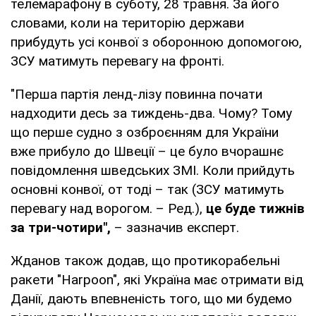
телемарафону в суботу, 28 травня. За його
словами, коли на територію держави
прибудуть усі конвої з оборонною допомогою,
ЗСУ матимуть перевагу на фронті.
"Перша партія ленд-лізу повинна почати
надходити десь за тиждень-два. Чому? Тому
що перше судно з озброєнням для України
вже прибуло до Швеції – це було вчорашнє
повідомлення шведських ЗМІ. Коли прийдуть
основні конвої, от тоді – так (ЗСУ матимуть
перевагу над ворогом. – Ред.),
це буде тижнів
за три-чотири",
– зазначив експерт.
Жданов також додав, що протикорабельні
ракети "Harpoon", які Україна має отримати від
Данії, дають впевненість того, що ми будемо