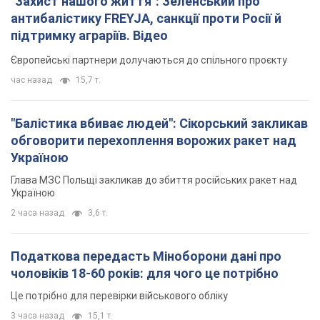
"Захист нашого життя": Зеленський про
антибалістику FREYJA, санкції проти Росії й
підтримку аграріїв. Відео
Європейські партнери долучаються до спільного проєкту
час назад
15,7 т.
"Балістика вбиває людей": Сікорський закликав
обговорити перехоплення ворожих ракет над
Україною
Глава МЗС Польщі закликав до збиття російських ракет над
Україною
2 часа назад
3,6 т.
Податкова передасть Міноборони дані про
чоловіків 18-60 років: для чого це потрібно
Це потрібно для перевірки військового обліку
3 часа назад
15,1 т.