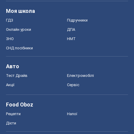
Моя школа
ГДЗ
Підручники
Онлайн уроки
ДПА
ЗНО
НМТ
СНД посібники
Авто
Тест Драйв
Електромобілі
Акції
Сервіс
Food Oboz
Рецепти
Напої
Дієти