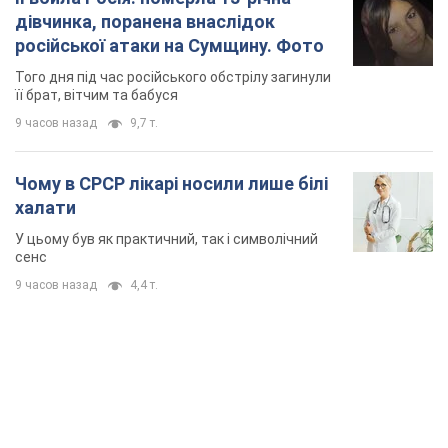
дівчинка, поранена внаслідок
російської атаки на Сумщину. Фото
Того дня під час російського обстрілу загинули
її брат, вітчим та бабуся
9 часов назад
9,7 т.
Чому в СРСР лікарі носили лише білі
халати
У цьому був як практичний, так і символічний
сенс
9 часов назад
4,4 т.