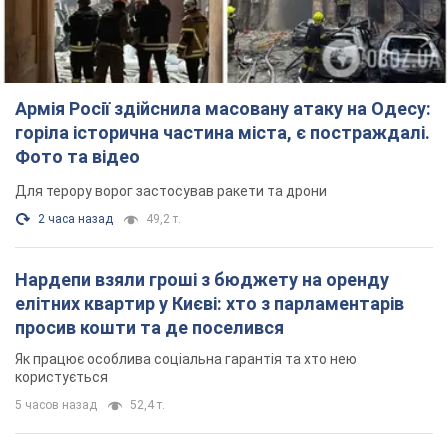
Армія Росії здійснила масовану атаку на Одесу:
горіла історична частина міста, є постраждалі.
Фото та відео
Для терору ворог застосував ракети та дрони
2 часа назад
49,2 т.
Нардепи взяли гроші з бюджету на оренду
елітних квартир у Києві: хто з парламентарів
просив кошти та де поселився
Як працює особлива соціальна гарантія та хто нею
користується
5 часов назад
52,4 т.