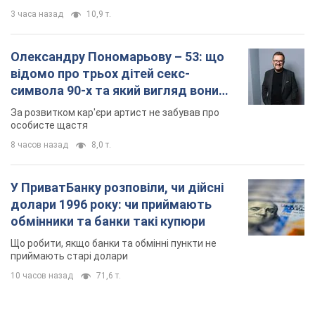
3 часа назад
10,9 т.
Олександру Пономарьову – 53: що
відомо про трьох дітей секс-
символа 90-х та який вигляд вони
мають
За розвитком кар'єри артист не забував про
особисте щастя
8 часов назад
8,0 т.
У ПриватБанку розповіли, чи дійсні
долари 1996 року: чи приймають
обмінники та банки такі купюри
Що робити, якщо банки та обмінні пункти не
приймають старі долари
10 часов назад
71,6 т.