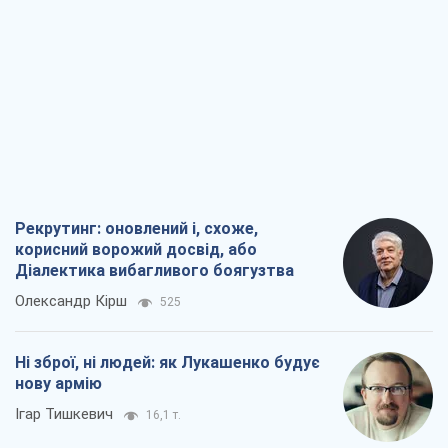
Рекрутинг: оновлений і, схоже,
корисний ворожий досвід, або
Діалектика вибагливого боягузтва
Олександр Кірш
525
Ні зброї, ні людей: як Лукашенко будує
нову армію
Ігар Тишкевич
16,1 т.