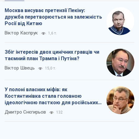
Москва висуває претензії Пекіну:
дружба перетворюється на залежність
Росії від Китаю
Віктор Каспрук
1,6 т.
Збіг інтересів двох цинічних гравців чи
таємний план Трампа і Путіна?
Віктор Швець
15,0 т.
У полоні власних міфів: як
Костянтинівка стала головною
ідеологічною пасткою для російських
окупантів
Дмитро Снєгирьов
132