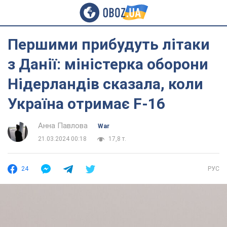
Першими прибудуть літаки
з Данії: міністерка оборони
Нідерландів сказала, коли
Україна отримає F-16
Анна Павлова
War
21.03.2024 00:18
17,8 т.
24
РУС