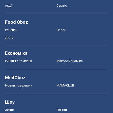
Економіка
Ринки та компанії
Макроекономіка
MedOboz
Новини медицини
MAMACLUB
Шоу
Афіша
Плітки
Краса
Мода
Жіночий журнал