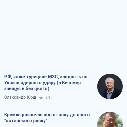
РФ, каже турецьке МЗС, завдасть по
Україні ядерного удару (а Київ мер
знищує й без цього)
Олександр Кірш
3,3 т.
Кремль розпочав підготовку до свого
"останнього ривку"
Костянтин Машовець
9,6 т.
Дух Анкоріджа остаточно випарувався
Віктор Андрусів
7,5 т.
Війна і медіа: політика пішла в