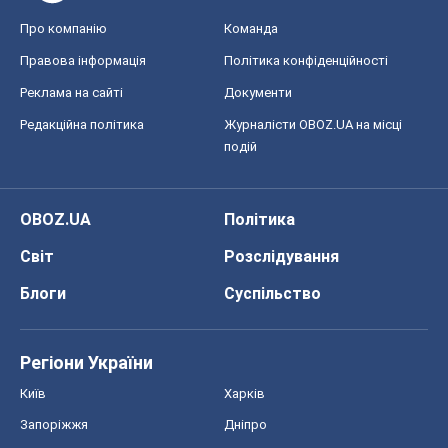
OBOZ.UA
Політика
Світ
Розслідування
Блоги
Суспільство
Регіони України
Київ
Харків
Запоріжжя
Дніпро
Черкаси
Спорт
Футбол
Баскетбол
Хокей
Бокс
Формула-1