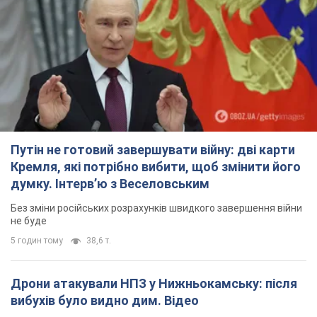
Путін не готовий завершувати війну: дві карти
Кремля, які потрібно вибити, щоб змінити його
думку. Інтерв’ю з Веселовським
Без зміни російських розрахунків швидкого завершення війни
не буде
5 годин тому
38,6 т.
Дрони атакували НПЗ у Нижньокамську: після
вибухів було видно дим. Відео
Місцеві активно публікували фото та відео
4 години тому
5,0 т.
Україна готує Чорнобиль до чергової спроби
вторгнення з боку Росії – медіа
Журналісти розповіли, що відбувається в зоні
7 годин тому
18,6 т.