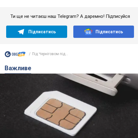
Важливе
Українці масово переносять свої мобільні
номери на одного й того самого оператора: на
який найчастіше переходять
Мобільні тарифи досягли критичної межі
9.08.2026 23:48
67,0 т.