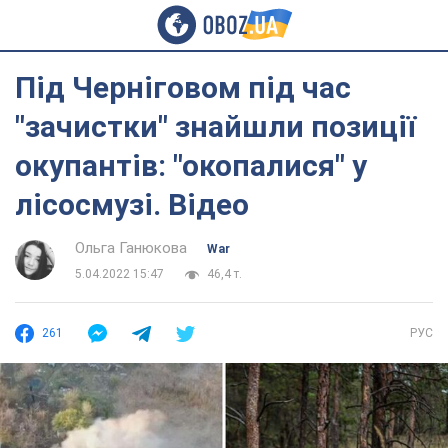
Під Черніговом під час
"зачистки" знайшли позиції
окупантів: "окопалися" у
лісосмузі. Відео
Ольга Ганюкова
War
5.04.2022 15:47
46,4 т.
261
РУС