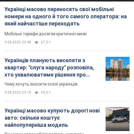
Українців планують виселяти з
квартир: "слуга народу" розповіла,
хто ухвалюватиме рішення про
знесення будинків
Чому хочуть зносити оселі українців
9.08.2026 23:18
60,0 т.
Українці масово купують дорогі нові
авто: скільки коштує
найпопулярніша модель
Які марки автомобілів воліють купувати
мешканці України
9.08.2026 22:48
38,4 т.