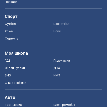
Моя школа
ГДЗ
Підручники
Онлайн уроки
ДПА
ЗНО
НМТ
СНД посібники
Авто
Тест Драйв
Електромобілі
Акції
Сервіс
Food Oboz
Рецепти
Напої
Дієти