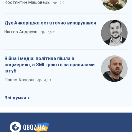
соцмережі, а ЗМІ грають за правилами
ютуб
Павло Казарін
4,1 т.
Всі думки
Про компанію
Команда
Правова інформація
Політика конфіденційності
Реклама на сайті
Документи
Редакційна політика
Журналісти OBOZ.UA на місці
подій