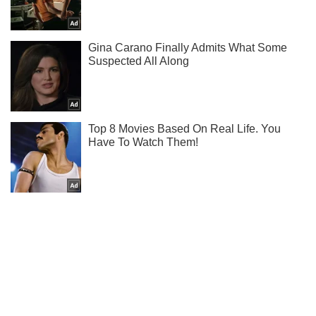
Ти ще не читаєш наш Telegram? А даремно! Підписуйся
Підписатись
Підписатись
Під Черніговом під...