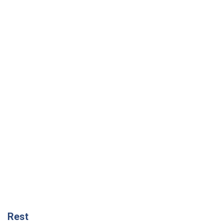
Rest
Думки
Блокада за блокаду, або Закрите Чорне
море – час закривати Росії Балтику
Ігор Луценко
855