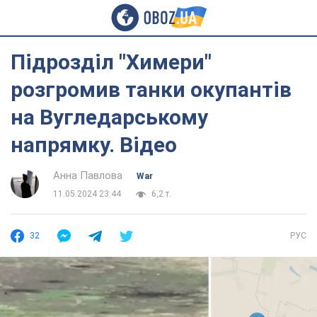
Підрозділ "Химери"
розгромив танки окупантів
на Вугледарському
напрямку. Відео
Анна Павлова
War
11.05.2024 23:44
6,2 т.
32
РУС