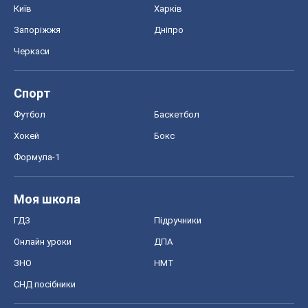
Київ
Харків
Запоріжжя
Дніпро
Черкаси
Спорт
Футбол
Баскетбол
Хокей
Бокс
Формула-1
Моя школа
ГДЗ
Підручники
Онлайн уроки
ДПА
ЗНО
НМТ
СНД посібники