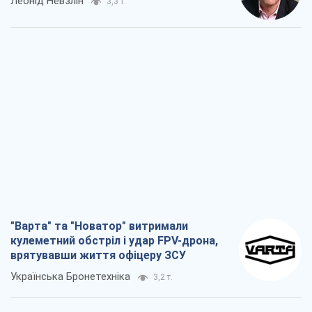
Леонід Невзлін
3,3 т.
"Варта" та "Новатор" витримали
кулеметний обстріл і удар FPV-дрона,
врятувавши життя офіцеру ЗСУ
Українська Бронетехніка
3,2 т.