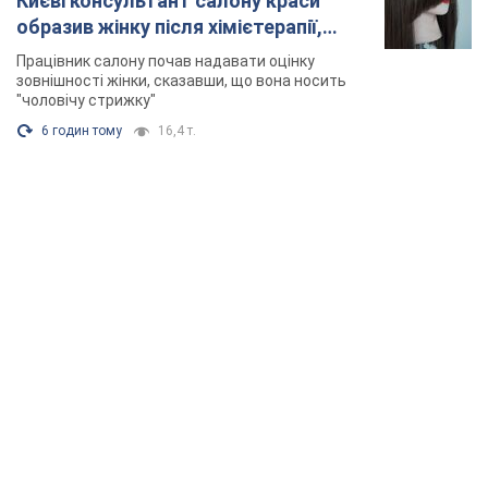
Києві консультант салону краси
образив жінку після хімієтерапії,
розгорівся скандал. Фото
Працівник салону почав надавати оцінку
зовнішності жінки, сказавши, що вона носить
"чоловічу стрижку"
6 годин тому
16,4 т.