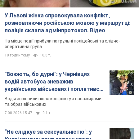
У Львові жінка спровокувала конфлікт,
розмовляючи російською мовою у маршрутці:
поліція склала адмінпротокол. Відео
На місце події прибули патрульні поліцейські та слідчо-
оперативна група
10 годин тому
10,5 т.
"Воюють, бо дурні": у Чернівцях
водій автобуса зневажив
українських військових і поплатився.
Відео
Водія звільнили після конфлікту з пасажирами
та образ військових
7.08.2026 15:47
9,1 т.
"Не слідкує за сексуальністю": у