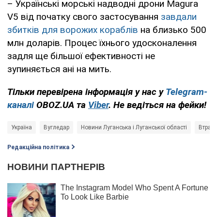
– Українські морські надводні дрони Magura
V5 від початку свого застосування
завдали
збитків для ворожих кораблів
на близько 500
млн доларів. Процес їхнього удосконалення
задля ще більшої ефективності не
зупиняється ані на мить.
Тільки перевірена інформація у нас у
Telegram-
каналі
OBOZ.UA та
Viber
. Не ведіться на фейки!
Україна
Вугледар
Новини Луганська і Луганської області
Втрати
Редакційна політика