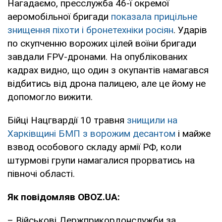
Нагадаємо, пресслужба 46-ї окремої
аеромобільної бригади
показала прицільне
знищення піхоти і бронетехніки росіян
. Ударів
по скупченню ворожих цілей воїни бригади
завдали FPV-дронами. На опублікованих
кадрах видно, що один з окупантів намагався
відбитись від дрона палицею, але це йому не
допомогло вижити.
Бійці Нацгвардії 10 травня
знищили на
Харківщині БМП з ворожим десантом
і майже
взвод особового складу армії РФ, коли
штурмові групи намагалися прорватись на
півночі області.
Як повідомляв OBOZ.UA:
– Військові Держприкордонслужби за