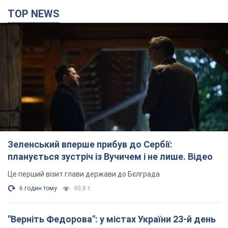
TOP NEWS
Зеленський вперше прибув до Сербії:
планується зустріч із Вучичем і не лише. Відео
Це перший візит глави держави до Бєлграда
6 годин тому
90,8 т.
"Верніть Федорова": у містах України 23-й день