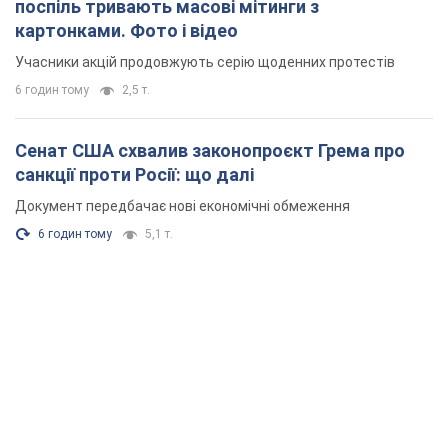
поспіль тривають масові мітинги з
картонками. Фото і відео
Учасники акцій продовжують серію щоденних протестів
6 годин тому
2,5 т.
Сенат США схвалив законопроєкт Грема про
санкції проти Росії: що далі
Документ передбачає нові економічні обмеження
6 годин тому
5,1 т.