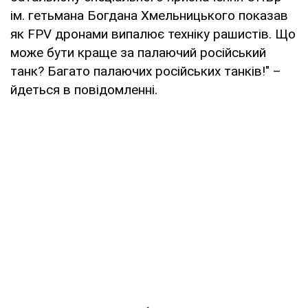
ім. гетьмана Богдана Хмельницького показав
як FPV дронами випалює техніку рашистів. Що
може бути краще за палаючий pоcійський
танк? Багато палаючих pоcійських танків!" –
йдеться в повідомленні.