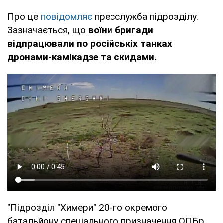
Про це
повідомляє
пресслужба підрозділу.
Зазначається, що
воїни бригади
відпрацювали по російськіх танках
дронами-камікадзе та скидами.
"Підрозділ "Химери" 20-го окремого
батальйону спеціального призначення ОПБр