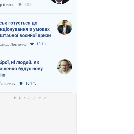
тіна?
7,3 т.
ор Швець
ськ готується до
кціонування в умовах
штабної воєнної кризи
13,1 т.
сандр Левченко
зброї, ні людей: як
ашенко будує нову
ію
10,1 т.
 Тишкевич