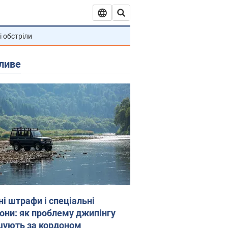
і обстріли
ливе
ні штрафи і спеціальні
гони: як проблему джипінгу
шують за кордоном