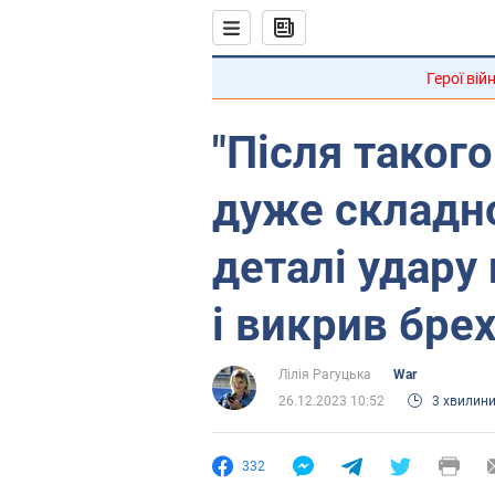
Герої вій
"Після таког
дуже складно
деталі удару
і викрив бре
Лілія Рагуцька
War
26.12.2023 10:52
3 хвилин
332