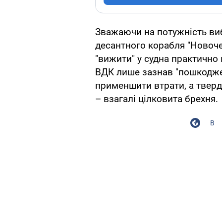
Зважаючи на потужність виб
десантного корабля "Новочер
"вижити" у судна практично 
ВДК лише зазнав "пошкодже
применшити втрати, а тверд
– взагалі цілковита брехня.
В