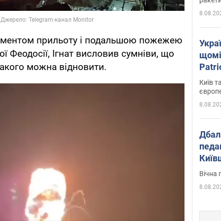
8.08.20
моментом прильоту і подальшою пожежею
Укра
ї Феодосії, Ігнат висловив сумніви, що
щомі
такого можна відновити.
Patr
розк
Київ т
європ
8.08.20
Дбал
педа
Київ
київс
Вічна 
8.08.20