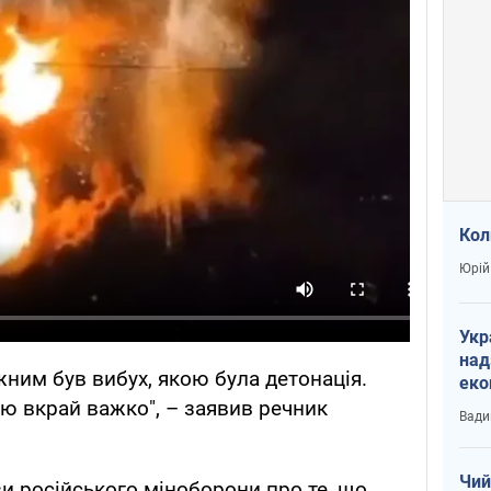
Кол
Юрій
Укр
над
жним був вибух, якою була детонація.
еко
ю вкрай важко", – заявив речник
сві
Вади
Чий
ви російського міноборони про те, що