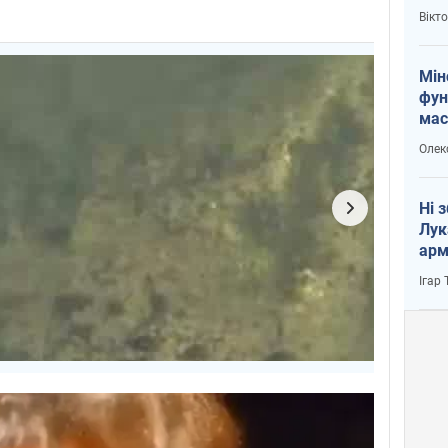
і Пу
Вікт
Мін
фун
мас
Олек
Ні 
Лук
арм
Ігар