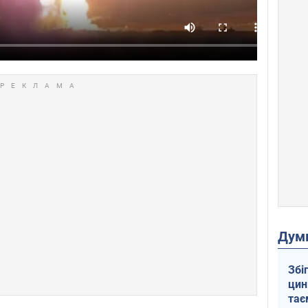
Дум
Збі
цин
тає