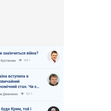
и закінчиться війна?
4,8 т.
 Хрістензен
аїна вступила в
звичайний
номічний стан. Чи є
тло вкінці тунелю?
4,2 т.
м Денисенко
 буде Крим, той і