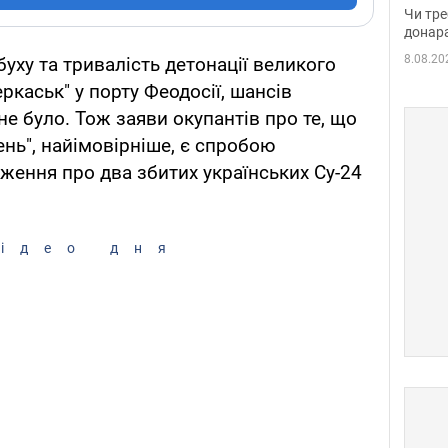
судд
Чи тре
неоч
донар
8.08.20
уху та тривалість детонації великого
каськ" у порту Феодосії, шансів
не було. Тож заяви окупантів про те, що
нь", найімовірніше, є спробою
ження про два збитих українських Су-24
ідео дня