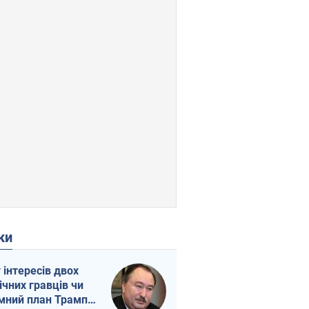
ки
г інтересів двох
ічних гравців чи
мний план Трампа