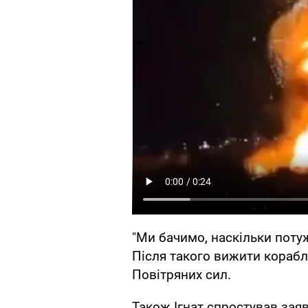
"Ми бачимо, наскільки поту
Після такого вижити корабл
Повітряних сил.
Також Ігнат спростував зая