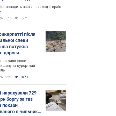
і не завадить взяти приклад із країн
и
1,7 т.
26 05:10
рикарпатті після
альної спеки
шла потужна
а: дороги
творились на
 накрила Івано-
. Відео
івщину та курортний
ель
18,7 т.
26 09:27
і нарахували 729
грн боргу за газ
з покази
ованого лічильника: