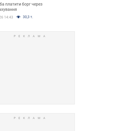
я ухвалив
ба платити борг через
ікуване рішення
ахування
30,3 т.
26 14:43