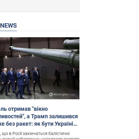
P NEWS
ль отримав "вікно
ивостей", а Трамп залишився
 без ракет: як бути Україні?
рв’ю з Мельником
 що в Росії закінчаться балістичні
, вкрай небезпечна, наголосив експерт