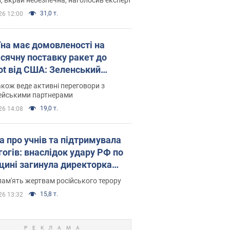
31,0 т.
26 12:00
їна має домовленості на
сячну поставку ракет до
iot від США: Зеленський
рив подробиці
акож веде активні переговори з
ейськими партнерами
19,0 т.
26 14:08
а про учнів та підтримувала
гогів: внаслідок удару РФ по
щині загинула директорка
ького ліцею, її чоловік та онук
пам'ять жертвам російського терору
15,8 т.
26 13:32