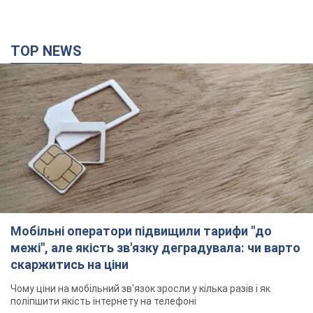
Мобільні оператори підвищили тарифи "до
межі", але якість зв'язку деградувала: чи варто
скаржитись на ціни
Чому ціни на мобільний зв'язок зросли у кілька разів і як
поліпшити якість інтернету на телефоні
5 годин тому
39,3 т.
"Працюємо, щоб отримати пакети з ракетами
для ППО": Зеленський заслухав доповідь
Драпатого і анонсував нові кроки
Зокрема, він обговорив з головкомом кадрові питання в
українській армії
2 години тому
1,5 т.