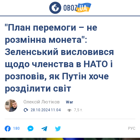
"План перемоги – не
розмінна монета":
Зеленський висловився
щодо членства в НАТО і
розповів, як Путін хоче
розділити світ
Олексій Лютіков
War
28.10.2024 11:04
7,5 т.
180
РУС