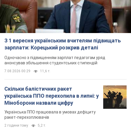
анонсував збільшення студентських стипендій
7.08.2026 00:29
11,6 т.
Скільки балістичних ракет
українська ППО перехопила в липні: у
Міноборони назвали цифру
Українська ППО працювала в умовах дефіциту
ракет-перехоплювачів
2 години тому
5,2 т.
Ауріка Ротару через суд змінила
свою пенсію, на яку раніше
жалілася: скільки отримувала
співачка
У виплату не врахували зарплатню артистки за
час роботи в Чернівецькій філармонії
за 11 годин