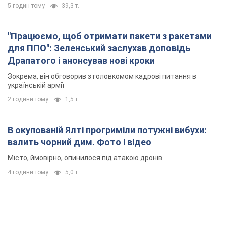
В окупованій Ялті прогриміли потужні вибухи:
валить чорний дим. Фото і відео
Місто, ймовірно, опинилося під атакою дронів
4 години тому
5,0 т.