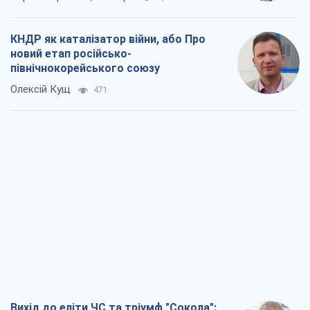
Вихід до еліти ЧС та тріумф "Сокола":
що відбувається в українському хокеї
Олександр Липенко
297
Що очікує українців у 2026–2028 роках?
Головні висновки з нових прогнозів від
НБУ
Василь Фурман
5,6 т.