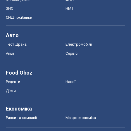
Food Oboz
Рецепти
Напої
Дієти
Економіка
Ринки та компанії
Макроекономіка
MedOboz
Новини медицини
MAMACLUB
Шоу
Афіша
Плітки
Краса
Мода