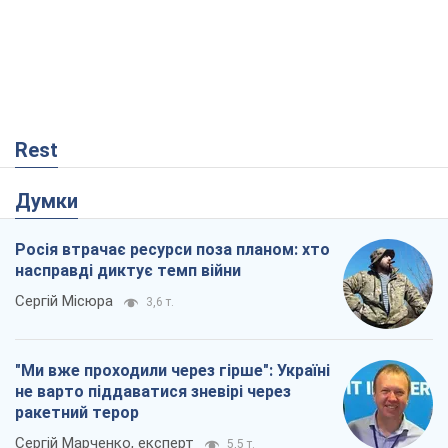
Думки
Росія втрачає ресурси поза планом: хто
насправді диктує темп війни
Сергій Місюра
3,6 т.
"Ми вже проходили через гірше": Україні
не варто піддаватися зневірі через
ракетний терор
Сергій Марченко, експерт
5,5 т.
КНДР як каталізатор війни, або Про
новий етап російсько-
північнокорейського союзу
Олексій Кущ
471