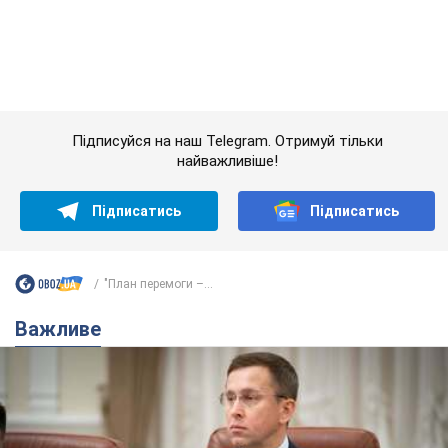
Підписатись
Підписатись
"План перемоги –...
Важливе
З 1 вересня українським вчителям підвищать
зарплати: Корецький розкрив деталі
Одночасно з підвищенням зарплат педагогам уряд