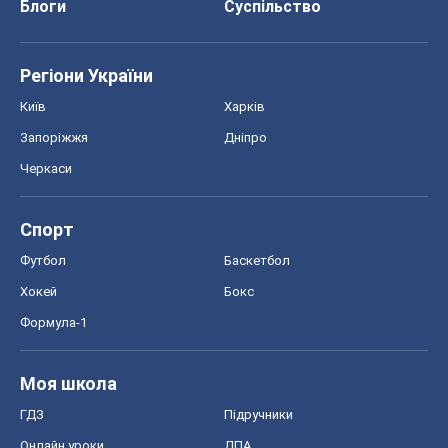
Спорт
Футбол
Баскетбол
Хокей
Бокс
Формула-1
Моя школа
ГДЗ
Підручники
Онлайн уроки
ДПА
ЗНО
НМТ
СНД посібники
Авто
Тест Драйв
Електромобілі
Акції
Сервіс