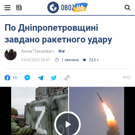
По Дніпропетровщині
завдано ракетного удару
Анна Паскевич
War
24.05.2022 20:47
1 хвилина
23,5 т.
93
РУС