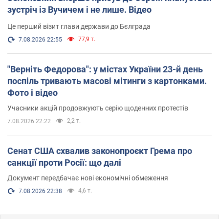
зустріч із Вучичем і не лише. Відео
Це перший візит глави держави до Бєлграда
77,9 т.
7.08.2026 22:55
"Верніть Федорова": у містах України 23-й день
поспіль тривають масові мітинги з картонками.
Фото і відео
Учасники акцій продовжують серію щоденних протестів
2,2 т.
7.08.2026 22:22
Сенат США схвалив законопроєкт Грема про
санкції проти Росії: що далі
Документ передбачає нові економічні обмеження
4,6 т.
7.08.2026 22:38