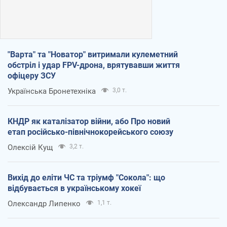
"Варта" та "Новатор" витримали кулеметний
обстріл і удар FPV-дрона, врятувавши життя
офіцеру ЗСУ
Українська Бронетехніка
3,0 т.
КНДР як каталізатор війни, або Про новий
етап російсько-північнокорейського союзу
Олексій Кущ
3,2 т.
Вихід до еліти ЧС та тріумф "Сокола": що
відбувається в українському хокеї
Олександр Липенко
1,1 т.