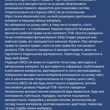
дозволу на їх використання та за умови обов'язкового
розміщення прямого, відкритого для пошукових систем,
гіперпосилання на сторінку OBOZ.UA за посиланням
https://www.obozrevatel.com
, на якій розміщено оригінальний
матеріал в першому абзаці матеріалу.
Всі матеріали на цьому сайті, в тому числі інтерв’ю, статті,
дослідження – є службовими творами журналістів редакції,
виключні майнові права на які належать ТОВ «Золота середина».
На всі опубліковані фотоматеріали Getty Images редакція має
майнові права, які захищаються законом України «Про авторські
права та суміжні права», ніхто не має права без письмового
дозволу ТОВ «Золота середина» їх використовувати, вони не
підлягають подальшому відтворенню, перекладу, поширенню в
будь-якій формі.
Редакція OBOZ.UA може не поділяти точку зору, викладену в
авторському матеріалі. За достовірність інформації, опублікованої
в рекламних матеріалах, відповідальність несе рекламодавець.
Заборонено використання матеріалів розміщених на цьому сайті,
хоч із зазначенням гіперпосилання на сторінку цього сайту,
логотипу OBOZ.UA або будь-якого іншого згадування, але без
письмового дозволу Редакції/ТОВ «Золота середина»
Незаконним використанням матеріалів буде вважатися: будь-яке
копiювання, публiкацiя, передрук, наступне поширення,
використання, переробка з використанням, включенням до
складу інших матеріалів, розповсюдження, адаптація, переклад
та інші подібні зміни матеріалу.