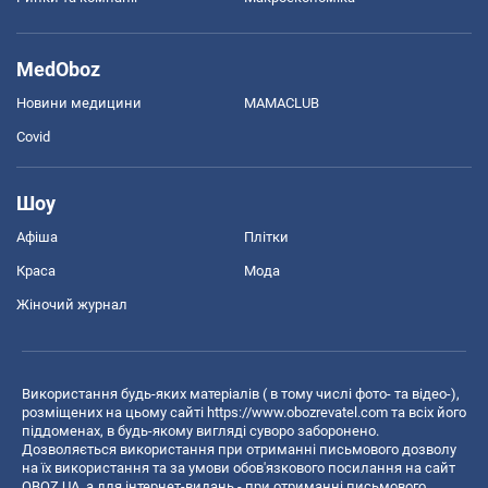
MedOboz
Новини медицини
MAMACLUB
Covid
Шоу
Афіша
Плітки
Краса
Мода
Жіночий журнал
Використання будь-яких матеріалів ( в тому числі фото- та відео-),
розміщених на цьому сайті
https://www.obozrevatel.com
та всіх його
піддоменах, в будь-якому вигляді суворо заборонено.
Дозволяється використання при отриманні письмового дозволу
на їх використання та за умови обов'язкового посилання на сайт
OBOZ.UA, а для інтернет-видань - при отриманні письмового