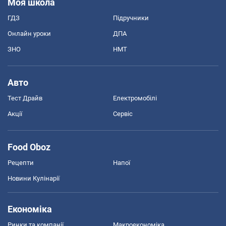
Моя школа
ГДЗ
Підручники
Онлайн уроки
ДПА
ЗНО
НМТ
Авто
Тест Драйв
Електромобілі
Акції
Сервіс
Food Oboz
Рецепти
Напої
Новини Кулінарії
Економіка
Ринки та компанії
Макроекономіка