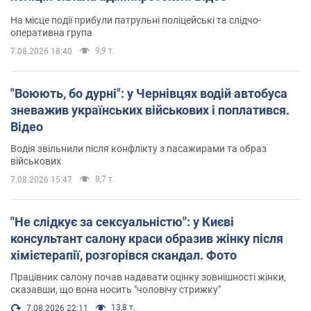
На місце події прибули патрульні поліцейські та слідчо-
оперативна група
9,9 т.
7.08.2026 18:40
"Воюють, бо дурні": у Чернівцях водій автобуса
зневажив українських військових і поплатився.
Відео
Водія звільнили після конфлікту з пасажирами та образ
військових
8,7 т.
7.08.2026 15:47
"Не слідкує за сексуальністю": у Києві
консультант салону краси образив жінку після
хімієтерапії, розгорівся скандал. Фото
Працівник салону почав надавати оцінку зовнішності жінки,
сказавши, що вона носить "чоловічу стрижку"
13,8 т.
7.08.2026 22:11