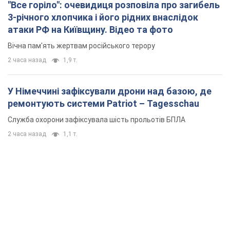
"Все горіло": очевидиця розповіла про загибель
3-річного хлопчика і його рідних внаслідок
атаки РФ на Київщину. Відео та фото
Вічна пам'ять жертвам російського терору
2 часа назад
1,9 т.
У Німеччині зафіксували дрони над базою, де
ремонтують системи Patriot – Tagesschau
Служба охорони зафіксувала шість прольотів БПЛА
2 часа назад
1,1 т.