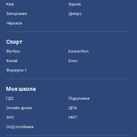
Київ
Харків
Запоріжжя
Дніпро
Черкаси
Спорт
Футбол
Баскетбол
Хокей
Бокс
Формула-1
Моя школа
ГДЗ
Підручники
Онлайн уроки
ДПА
ЗНО
НМТ
СНД посібники