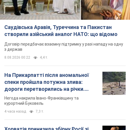
Саудівська Аравія, Туреччина та Пакистан
створили азійський аналог НАТО: що відомо
Договір передбачає взаємну підтримку у разі нападу на одну
з держав
8.08.2026 00:22
4,4 т.
На Прикарпатті після аномальної
спеки пройшла потужна злива:
дороги перетворились на річки.
Відео
Негода накрила Івано-Франківщину та
курортний Буковель
4 часа назад
7,3 т.
Хорватія принизила збірну Росії зі