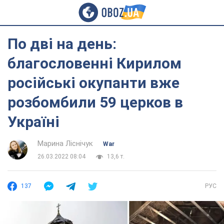
По дві на день:
благословенні Кирилом
російські окупанти вже
розбомбили 59 церков в
Україні
Марина Ліснічук
War
26.03.2022 08:04
13,6 т.
137
РУС