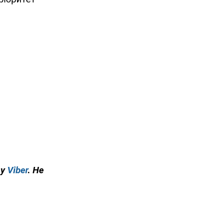
 у
Viber
. Не