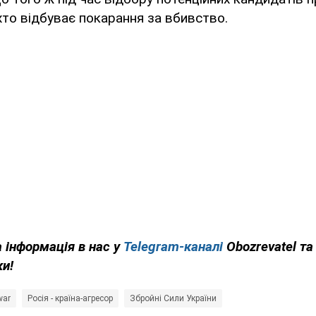
хто відбуває покарання за вбивство.
 інформація в нас у
Telegram-каналі
Obozrevatel та
ки!
war
Росія - країна-агресор
Збройні Сили України