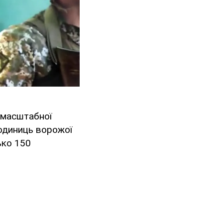
номасштабної
 одиниць ворожої
ько 150