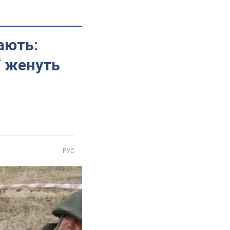
ають:
У женуть
РУС