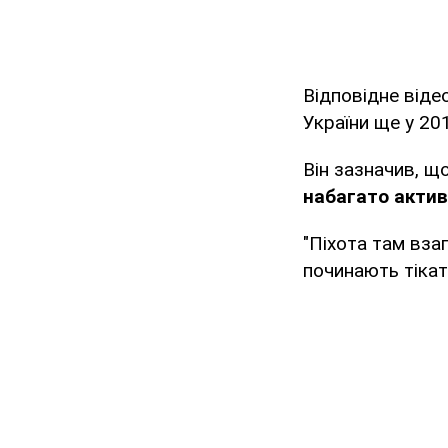
Відповідне віде
України ще у 201
Він зазначив, що
набагато актив
"Піхота там вза
починають тікати