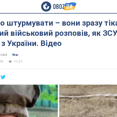
 штурмувати – вони зразу тік
ий військовий розповів, як ЗС
 з України. Відео
кова
War
04
11,2 т.