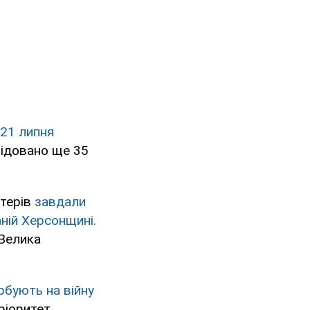
21 липня
ідовано ще 35
птерів
завдали
аній Херсонщині.
 Велика
рбують на війну
ріоритет