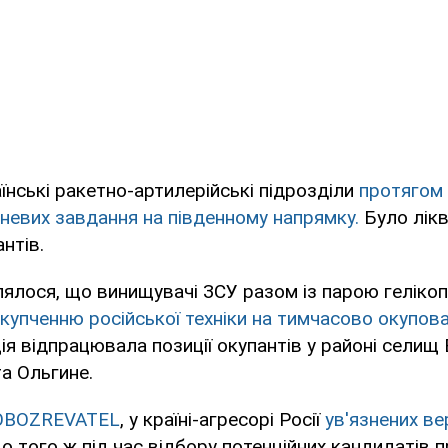
їнські ракетно-артилерійські підрозділи
протягом 
невих завдання на південному напрямку.
Було лікв
нтів.
ялося, що винищувачі ЗСУ разом із парою геліко
скупченню російської техніки на тимчасово окупов
ція відпрацювала позиції окупантів у районі селищ
а Ольгине.
OBOZREVATEL
, у країні-агресорі Росії
ув'язнених ве
о того ж під час відбору потенційних кандидатів п