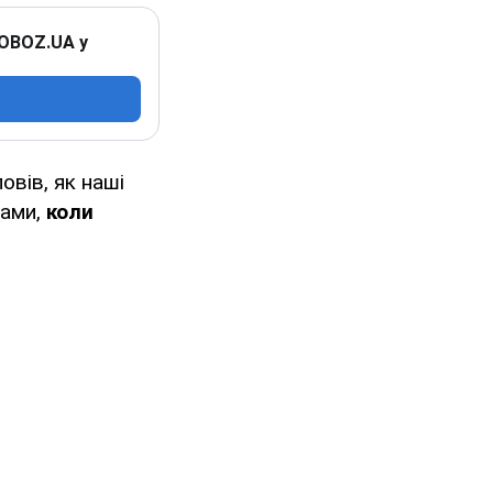
 OBOZ.UA у
овів, як наші
вами,
коли