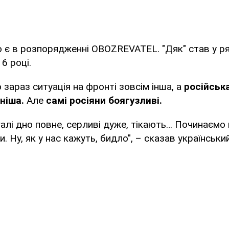
о є в розпорядженні OBOZREVATEL. "Дяк" став у р
6 році.
 зараз ситуація на фронті зовсім інша, а
російськ
ніша.
Але
самі росіяни боягузливі.
галі дно повне, серливі дуже, тікають… Починаєм
. Ну, як у нас кажуть, бидло", – сказав українськи