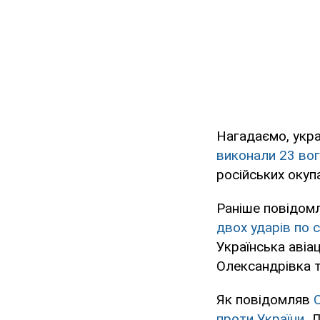
Нагадаємо, укра
виконали 23 вог
російських окупа
Раніше повідомл
двох ударів по 
Українська авіа
Олександрівка т
Як повідомляв
проти України.
Д