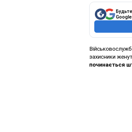
Будьте
Google
Військовослужбо
захисники женут
починається шт