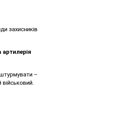
яди захисників
а артилерія
о штурмувати –
й військовий.