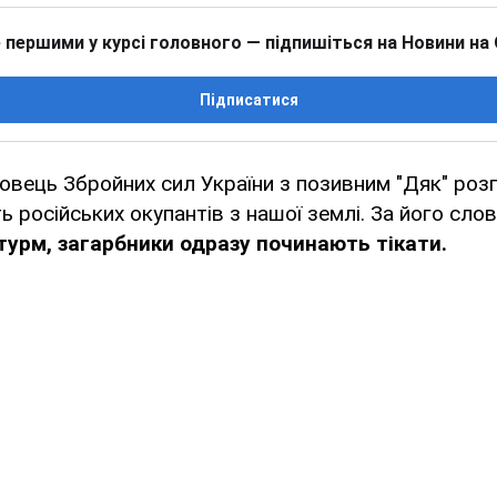
 першими у курсі головного — підпишіться на Новини на
Підписатися
вець Збройних сил України з позивним "Дяк" розп
ь російських окупантів з нашої землі. За його сло
урм, загарбники одразу починають тікати.