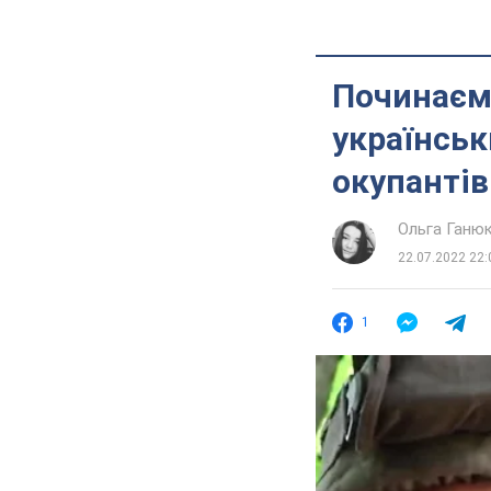
Починаємо
українськ
окупантів
Ольга Ганю
22.07.2022 22:
1