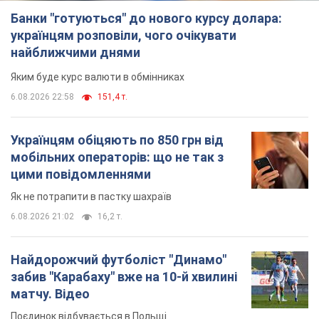
Банки "готуються" до нового курсу долара:
українцям розповіли, чого очікувати
найближчими днями
Яким буде курс валюти в обмінниках
6.08.2026 22:58
151,4 т.
Українцям обіцяють по 850 грн від
мобільних операторів: що не так з
цими повідомленнями
Як не потрапити в пастку шахраїв
6.08.2026 21:02
16,2 т.
Найдорожчий футболіст "Динамо"
забив "Карабаху" вже на 10-й хвилині
матчу. Відео
Поєдинок відбувається в Польщі