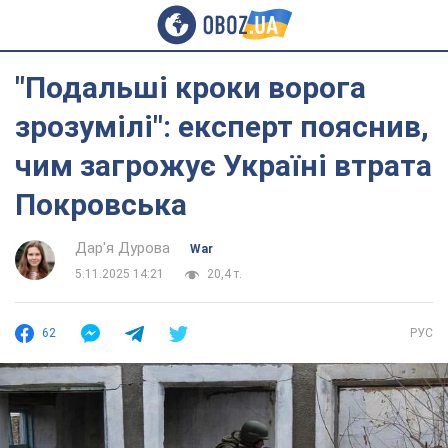
"Подальші кроки ворога
зрозумілі": експерт пояснив,
чим загрожує Україні втрата
Покровська
Дар'я Дурова
War
5.11.2025 14:21
20,4 т.
62
РУС