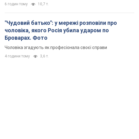
6 годин тому
10,7 т.
"Чудовий батько": у мережі розповіли про
чоловіка, якого Росія убила ударом по
Броварах. Фото
Чоловіка згадують як професіонала своєї справи
4 години тому
3,6 т.